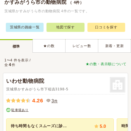
かすみがうら市の動物病院
（ 4件）
茨城県かすみがうら市の動物病院 4件の一覧です。
茨城県の路線一覧
地図で探す
口コミを探す
★の数
レビュー数
新着・更新
標準
1〜4 件を表示 /
★の数・表示順について
4
全
件
いわせ動物病院
茨城県かすみがうら市下稲吉3198-5
4.26
3
件
駐車場あり
待ち時間もなくスムーズに診...
5.0
時間