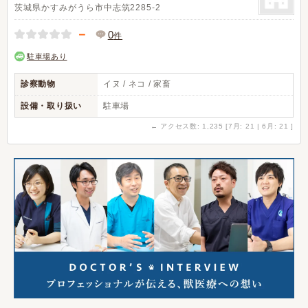
茨城県かすみがうら市中志筑2285-2
－
0
件
駐車場あり
診察動物
イヌ / ネコ / 家畜
設備・取り扱い
駐車場
←
アクセス数: 1,235 [7月: 21 | 6月: 21 ]