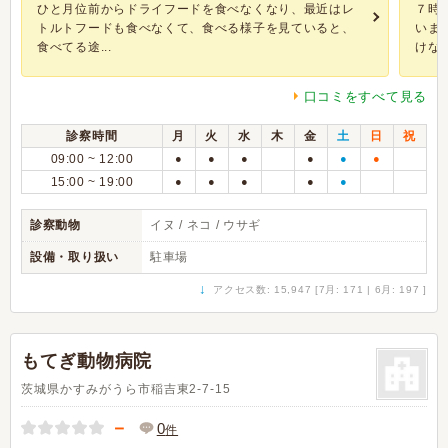
ひと月位前からドライフードを食べなくなり、最近はレ
７時
トルトフードも食べなくて、食べる様子を見ていると、
いま
食べてる途...
けない
口コミをすべて見る
診察時間
月
火
水
木
金
土
日
祝
09:00 ~ 12:00
●
●
●
●
●
●
15:00 ~ 19:00
●
●
●
●
●
診察動物
イヌ / ネコ / ウサギ
設備・取り扱い
駐車場
↓
アクセス数: 15,947 [7月: 171 | 6月: 197 ]
もてぎ動物病院
茨城県かすみがうら市稲吉東2-7-15
－
0
件