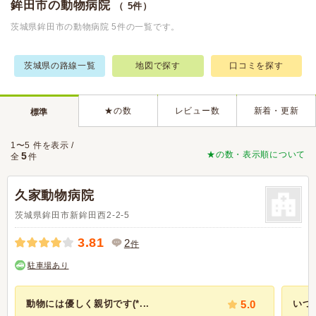
鉾田市の動物病院
（ 5件）
茨城県鉾田市の動物病院 5件の一覧です。
茨城県の路線一覧
地図で探す
口コミを探す
★の数
レビュー数
新着・更新
標準
1〜5 件を表示 /
★の数・表示順について
5
全
件
久家動物病院
茨城県鉾田市新鉾田西2-2-5
3.81
2
件
駐車場あり
動物には優しく親切です(*...
5.0
いつ