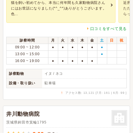
猫を飼い初めてから、本当に何年間も久家動物病院さん
近所
にはお世話になりました(*^_^*)ありがとうございます。
ただ
色...
らって
口コミをすべて見る
診察時間
月
火
水
木
金
土
日
祝
09:00 ~ 12:00
●
●
●
●
●
●
13:00 ~ 15:00
●
16:00 ~ 19:00
●
●
●
●
●
診察動物
イヌ / ネコ
設備・取り扱い
駐車場
↑
アクセス数: 13,121 [7月: 161 | 6月: 99 ]
井川動物病院
茨城県鉾田市箕輪1795