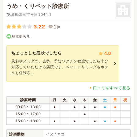
うめ・くりペット診療所
茨城県鉾田市玉田1044-1
3.22
1
件
駐車場あり
ちょっとした症状でしたら
4.0
風邪やノミダニ、去勢、予防ワクチン程度でしたら十分
対応していただける病院です。ベットトリミングもホテ
ルも併設さ...
口コミをすべて見る
診察時間
月
火
水
木
金
土
日
祝
09:00 ~ 13:00
●
●
●
●
●
●
15:00 ~ 17:00
●
15:00 ~ 18:00
●
●
●
●
●
診察動物
イヌ / ネコ