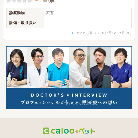
－
0
件
診察動物
家畜
設備・取り扱い
-
↓
アクセス数: 1,175 [7月: 2 | 6月: 9 ]