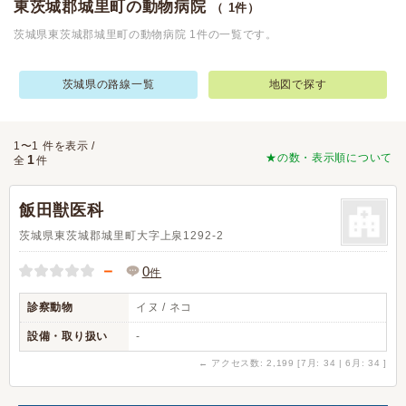
東茨城郡城里町の動物病院
（ 1件）
茨城県東茨城郡城里町の動物病院 1件の一覧です。
茨城県の路線一覧
地図で探す
1〜1 件を表示 /
★の数・表示順について
1
全
件
飯田獣医科
茨城県東茨城郡城里町大字上泉1292-2
－
0
件
診察動物
イヌ / ネコ
設備・取り扱い
-
←
アクセス数: 2,199 [7月: 34 | 6月: 34 ]