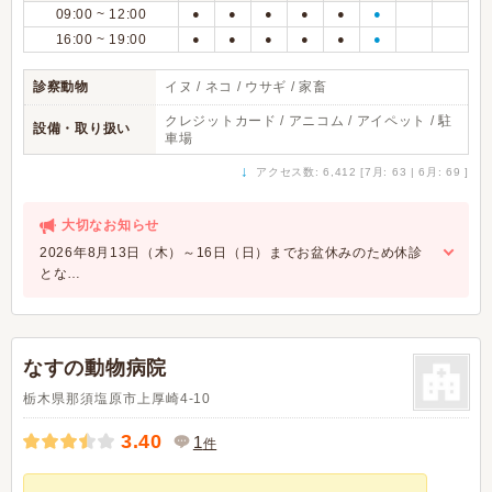
09:00 ~ 12:00
●
●
●
●
●
●
16:00 ~ 19:00
●
●
●
●
●
●
診察動物
イヌ / ネコ / ウサギ / 家畜
クレジットカード / アニコム / アイペット / 駐
設備・取り扱い
車場
↓
アクセス数: 6,412 [7月: 63 | 6月: 69 ]
大切なお知らせ
2026年8月13日（木）～16日（日）までお盆休みのため休診
とな…
なすの動物病院
栃木県那須塩原市上厚崎4-10
3.40
1
件