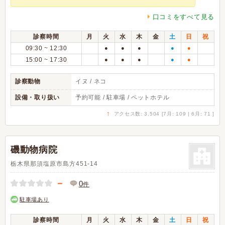
口コミをすべて見る
診察時間
月
火
水
木
金
土
日
祝
09:30 ~ 12:30
●
●
●
●
●
15:00 ~ 17:30
●
●
●
●
●
診察動物
イヌ / ネコ
設備・取り扱い
予約可能 / 駐車場 / ペットホテル
↑
アクセス数: 3,504 [7月: 109 | 6月: 71 ]
磯動物病院
栃木県那須塩原市島方451-14
－
0
件
駐車場あり
診察時間
月
火
水
木
金
土
日
祝