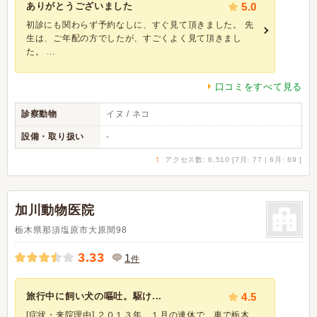
ありがとうございました
5.0
初診にも関わらず予約なしに、すぐ見て頂きました。 先
生は、ご年配の方でしたが、すごくよく見て頂きまし
た。 ...
口コミをすべて見る
診察動物
イヌ / ネコ
設備・取り扱い
-
↑
アクセス数: 6,510 [7月: 77 | 6月: 69 ]
加川動物医院
栃木県那須塩原市大原間98
3.33
1
件
旅行中に飼い犬の嘔吐。駆け...
4.5
[症状・来院理由] ２０１３年、１月の連休で、車で栃木