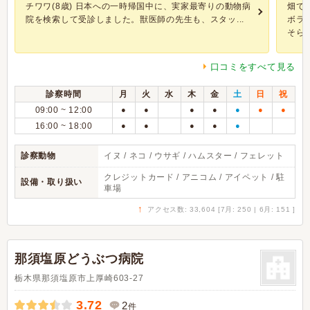
チワワ(8歳) 日本への一時帰国中に、実家最寄りの動物病
畑で
院を検索して受診しました。獣医師の先生も、スタッ...
ボラ
そらく
口コミをすべて見る
診察時間
月
火
水
木
金
土
日
祝
09:00 ~ 12:00
●
●
●
●
●
●
●
16:00 ~ 18:00
●
●
●
●
●
診察動物
イヌ / ネコ / ウサギ / ハムスター / フェレット
クレジットカード / アニコム / アイペット / 駐
設備・取り扱い
車場
↑
アクセス数: 33,604 [7月: 250 | 6月: 151 ]
那須塩原どうぶつ病院
栃木県那須塩原市上厚崎603-27
3.72
2
件