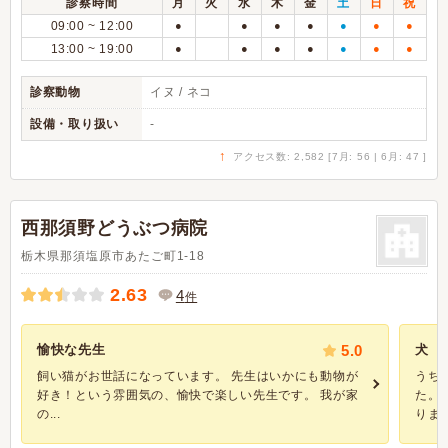
診察時間
月
火
水
木
金
土
日
祝
09:00 ~ 12:00
●
●
●
●
●
●
●
13:00 ~ 19:00
●
●
●
●
●
●
●
診察動物
イヌ / ネコ
設備・取り扱い
-
↑
アクセス数: 2,582 [7月: 56 | 6月: 47 ]
西那須野どうぶつ病院
栃木県那須塩原市あたご町1-18
2.63
4
件
愉快な先生
5.0
犬
飼い猫がお世話になっています。 先生はいかにも動物が
うち
好き！という雰囲気の、愉快で楽しい先生です。 我が家
た。
の...
りま..