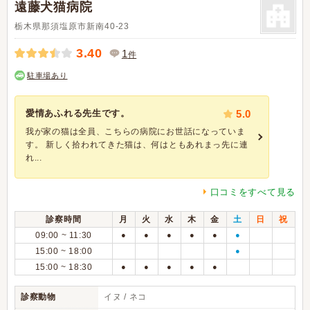
遠藤犬猫病院
栃木県那須塩原市新南40-23
3.40
1
件
駐車場あり
愛情あふれる先生です。
5.0
我が家の猫は全員、こちらの病院にお世話になっていま
す。 新しく拾われてきた猫は、何はともあれまっ先に連
れ...
口コミをすべて見る
診察時間
月
火
水
木
金
土
日
祝
09:00 ~ 11:30
●
●
●
●
●
●
15:00 ~ 18:00
●
15:00 ~ 18:30
●
●
●
●
●
診察動物
イヌ / ネコ