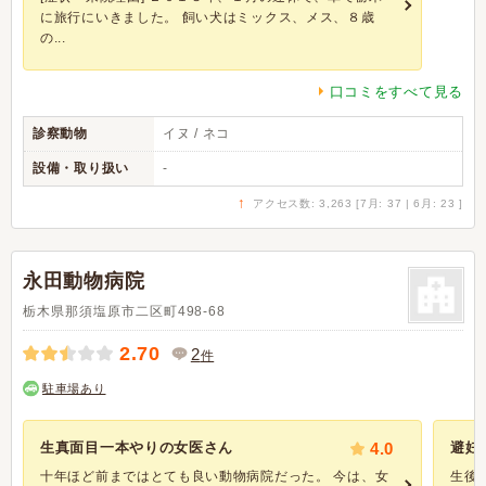
に旅行にいきました。 飼い犬はミックス、メス、８歳
の...
口コミをすべて見る
診察動物
イヌ / ネコ
設備・取り扱い
-
↑
アクセス数: 3,263 [7月: 37 | 6月: 23 ]
永田動物病院
栃木県那須塩原市二区町498-68
2.70
2
件
駐車場あり
生真面目一本やりの女医さん
4.0
避妊
十年ほど前まではとても良い動物病院だった。 今は、女
生後