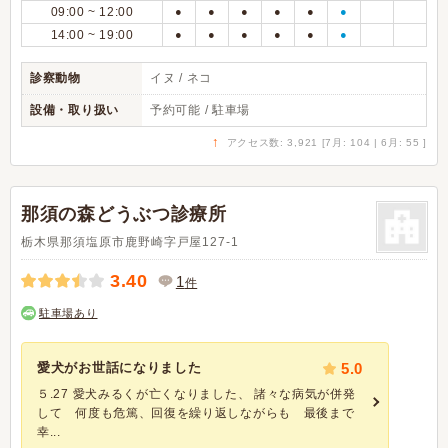
09:00 ~ 12:00
●
●
●
●
●
●
14:00 ~ 19:00
●
●
●
●
●
●
診察動物
イヌ / ネコ
設備・取り扱い
予約可能 / 駐車場
↑
アクセス数: 3,921 [7月: 104 | 6月: 55 ]
那須の森どうぶつ診療所
栃木県那須塩原市鹿野崎字戸屋127-1
3.40
1
件
駐車場あり
愛犬がお世話になりました
5.0
５.27 愛犬みるくが亡くなりました、 諸々な病気が併発
して 何度も危篤、回復を繰り返しながらも 最後まで
幸...