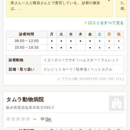
医さん一人と職員さんとで運営している。 診察の腕前
た。
は、...
感。..
口コミをすべて見る
診察時間
月
火
水
木
金
土
日
祝
09:00 ~ 12:00
●
●
●
●
●
●
●
●
15:00 ~ 18:30
●
●
●
●
●
●
●
診察動物
イヌ / ネコ / ウサギ / ハムスター / フェレット
設備・取り扱い
クレジットカード / 駐車場 / ペットホテル
↓
アクセス数: 16,506 [7月: 156 | 6月: 171 ]
タムラ動物病院
栃木県那須塩原市島方595-2
－
0
件