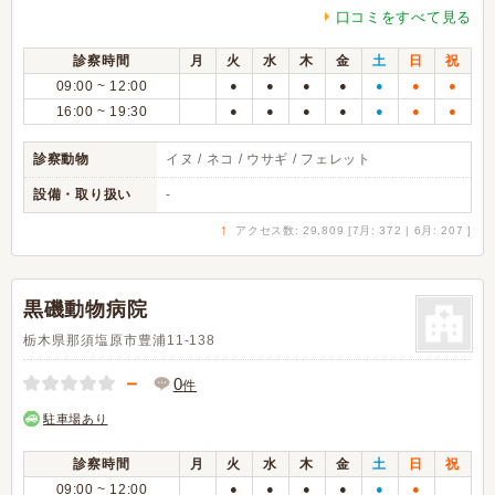
口コミをすべて見る
診察時間
月
火
水
木
金
土
日
祝
09:00 ~ 12:00
●
●
●
●
●
●
●
16:00 ~ 19:30
●
●
●
●
●
●
●
診察動物
イヌ / ネコ / ウサギ / フェレット
設備・取り扱い
-
↑
アクセス数: 29,809 [7月: 372 | 6月: 207 ]
黒磯動物病院
栃木県那須塩原市豊浦11-138
－
0
件
駐車場あり
診察時間
月
火
水
木
金
土
日
祝
09:00 ~ 12:00
●
●
●
●
●
●