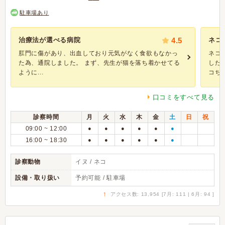
駐車場あり
治療法が選べる病院
4.5
ネコ
肛門に傷があり、出血しており元気がなく食欲もなかっ
ネコ
た為、通院しました。 まず、先生が猫を落ち着かせてる
した
ように...
コちゃ.
口コミをすべて見る
診察時間
月
火
水
木
金
土
日
祝
09:00 ~ 12:00
●
●
●
●
●
●
16:00 ~ 18:30
●
●
●
●
●
●
診察動物
イヌ / ネコ
設備・取り扱い
予約可能 / 駐車場
↑
アクセス数: 13,954 [7月: 111 | 6月: 94 ]