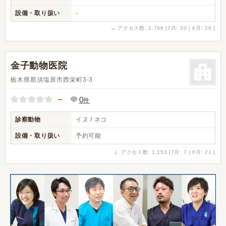
設備・取り扱い
-
←
アクセス数: 1,768 [7月: 20 | 6月: 20 ]
金子動物医院
栃木県那須塩原市西栄町3-3
－
0
件
診察動物
イヌ / ネコ
設備・取り扱い
予約可能
↓
アクセス数: 1,153 [7月: 7 | 6月: 21 ]