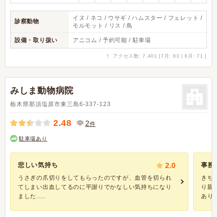
イヌ / ネコ / ウサギ / ハムスター / フェレット /
診察動物
モルモット / リス / 鳥
設備・取り扱い
アニコム / 予約可能 / 駐車場
↑
アクセス数: 7,401 [7月: 83 | 6月: 71 ]
みしま動物病院
栃木県那須塩原市東三島6-337-123
2.48
2
件
駐車場あり
悲しい気持ち
2.0
事務
うさぎの爪切りをしてもらったのですが、血管を切られ
きち
てしまい出血してるのに平謝りでかなしい気持ちになり
り親
ました.....
ありま