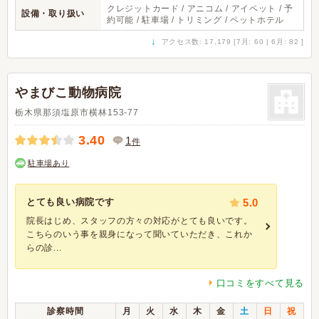
クレジットカード / アニコム / アイペット / 予
設備・取り扱い
約可能 / 駐車場 / トリミング / ペットホテル
↓
アクセス数: 17,179 [7月: 60 | 6月: 82 ]
やまびこ動物病院
栃木県那須塩原市横林153-77
3.40
1
件
駐車場あり
とても良い病院です
5.0
院長はじめ、スタッフの方々の対応がとても良いです。
こちらのいう事を親身になって聞いていただき、これか
らの診...
口コミをすべて見る
診察時間
月
火
水
木
金
土
日
祝