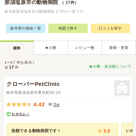
那須塩原市の動物病院
（ 17件）
栃木県那須塩原市の動物病院 17件の一覧です。
栃木県の路線一覧
地図で探す
口コミを探す
★の数
レビュー数
新着・更新
標準
1〜17 件を表示 /
★の数・表示順について
17
全
件
クローバーPetClinic
栃木県那須塩原市豊住町80-24
4.42
3
件
駐車場あり
信頼できる動物病院です！
5.0
いの