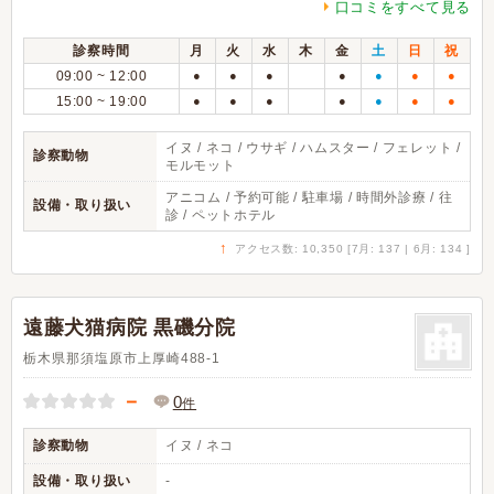
口コミをすべて見る
診察時間
月
火
水
木
金
土
日
祝
09:00 ~ 12:00
●
●
●
●
●
●
●
15:00 ~ 19:00
●
●
●
●
●
●
●
イヌ / ネコ / ウサギ / ハムスター / フェレット /
診察動物
モルモット
アニコム / 予約可能 / 駐車場 / 時間外診療 / 往
設備・取り扱い
診 / ペットホテル
↑
アクセス数: 10,350 [7月: 137 | 6月: 134 ]
遠藤犬猫病院 黒磯分院
栃木県那須塩原市上厚崎488-1
－
0
件
診察動物
イヌ / ネコ
設備・取り扱い
-