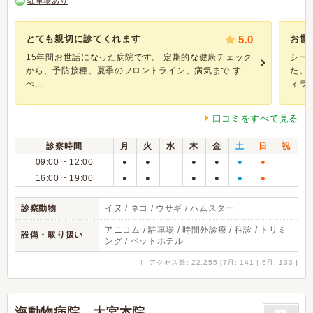
駐車場あり
とても親切に診てくれます
5.0
お世
15年間お世話になった病院です。 定期的な健康チェック
シー
から、予防接種、夏季のフロントライン、病気まで す
た。
べ...
ィラリ.
口コミをすべて見る
診察時間
月
火
水
木
金
土
日
祝
09:00 ~ 12:00
●
●
●
●
●
●
16:00 ~ 19:00
●
●
●
●
●
●
診察動物
イヌ / ネコ / ウサギ / ハムスター
アニコム / 駐車場 / 時間外診療 / 往診 / トリミ
設備・取り扱い
ング / ペットホテル
↑
アクセス数: 22,255 [7月: 141 | 6月: 133 ]
海動物病院 大宮本院