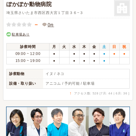
ぽかぽか動物病院
埼玉県さいたま市西区西大宮１丁目３６−３
－
0
件
駐車場あり
診察時間
月
火
水
木
金
土
日
祝
09:00 ~ 12:00
●
●
●
●
●
●
●
15:00 ~ 19:00
●
●
●
●
●
診察動物
イヌ / ネコ
設備・取り扱い
アニコム / 予約可能 / 駐車場
↑
アクセス数: 528 [7月: 44 | 6月: 36 ]