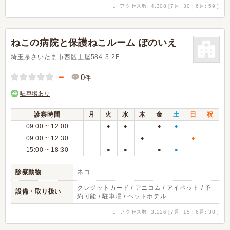
↓
アクセス数: 4,308 [7月: 30 | 6月: 59 ]
ねこの病院と保護ねこルーム ぽのいえ
埼玉県さいたま市西区土屋584-3 2F
－
0
件
駐車場あり
診察時間
月
火
水
木
金
土
日
祝
09:00 ~ 12:00
●
●
●
●
09:00 ~ 12:30
●
●
15:00 ~ 18:30
●
●
●
●
診察動物
ネコ
クレジットカード / アニコム / アイペット / 予
設備・取り扱い
約可能 / 駐車場 / ペットホテル
↓
アクセス数: 3,226 [7月: 15 | 6月: 38 ]