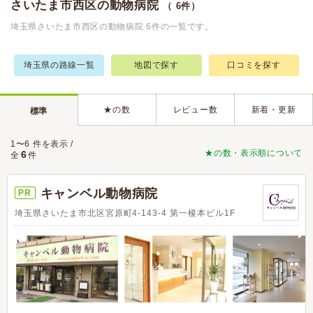
さいたま市西区の動物病院
（ 6件）
埼玉県さいたま市西区の動物病院 6件の一覧です。
埼玉県の路線一覧
地図で探す
口コミを探す
★の数
レビュー数
新着・更新
標準
1〜6 件を表示 /
★の数・表示順について
6
全
件
キャンベル動物病院
PR
埼玉県さいたま市北区宮原町4-143-4 第一榎本ビル1F