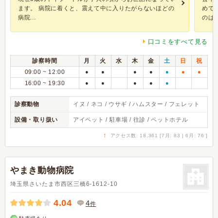
ます。 病院に着くと、震えて中に入りたがらないほどの
めて
病院...
のは初
口コミをすべて見る
診察時間
月
火
水
木
金
土
日
祝
09:00 ~ 12:00
●
●
●
●
●
●
●
16:00 ~ 19:30
●
●
●
●
●
診察動物
イヌ / ネコ / ウサギ / ハムスター / フェレット
設備・取り扱い
アイペット / 駐車場 / 往診 / ペットホテル
↑
アクセス数: 18,361 [7月: 83 | 6月: 76 ]
やまき動物病院
埼玉県さいたま市西区三橋6-1612-10
4.04
4
件