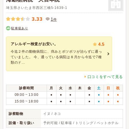
埼玉県さいたま市西区三橋5-1639-1
3.33
1
件
駐車場あり
アレルギー検査がお安い。
4.5
今迄２件の動物病院に、痒みとボツボツが治らずに通っ
ていました。 今、通っている病院は８月から今迄で7種
類のド...
口コミをすべて見る
診察時間
月
火
水
木
金
土
日
祝
09:00 ~ 13:00
●
●
●
●
●
●
●
15:00 ~ 18:00
●
●
●
●
●
●
●
診察動物
イヌ / ネコ
設備・取り扱い
予約可能 / 駐車場 / トリミング / ペットホテル