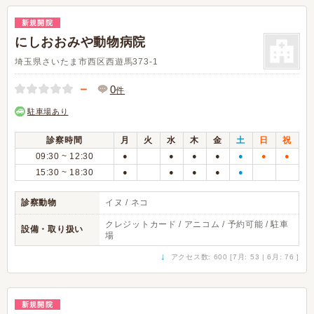
新規開院
にしおおみや動物病院
埼玉県さいたま市西区西遊馬373-1
－
0
件
駐車場あり
診察時間
月
火
水
木
金
土
日
祝
09:30 ~ 12:30
●
●
●
●
●
●
●
15:30 ~ 18:30
●
●
●
●
●
診察動物
イヌ / ネコ
クレジットカード / アニコム / 予約可能 / 駐車
設備・取り扱い
場
↓
アクセス数: 600 [7月: 53 | 6月: 76 ]
新規開院