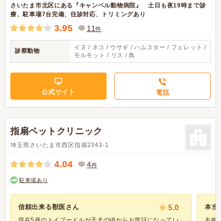
さいたま市北区にある『キャンベル動物病院』 土日も夜19時まで診
療、駐車場7台完備、往診対応、トリミングあり
3.95
11
件
イヌ / ネコ / ウサギ / ハムスター / フェレット /
診察動物
モルモット / リス / 鳥
公式サイト
電話
指扇ペットクリニック
埼玉県さいたま市西区指扇2343-1
4.04
4
件
駐車場あり
信頼出来る獣医さん
5.0
本当
現在5歳のトイプードルが子犬の頃からお世話になってい
去年