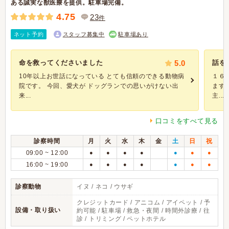
ある誠実な獣医療を提供。駐車場完備。
4.75
23
件
ネット予約
スタッフ募集中
駐車場あり
命を救ってくださいました
5.0
話を
10年以上お世話になっている とても信頼のできる動物病
１６
院です。 今回、愛犬が ドッグランでの思いがけない出
ます
来...
主...
口コミをすべて見る
診察時間
月
火
水
木
金
土
日
祝
09:00 ~ 12:00
●
●
●
●
●
●
●
16:00 ~ 19:00
●
●
●
●
●
●
●
診察動物
イヌ / ネコ / ウサギ
クレジットカード / アニコム / アイペット / 予
設備・取り扱い
約可能 / 駐車場 / 救急・夜間 / 時間外診療 / 往
診 / トリミング / ペットホテル