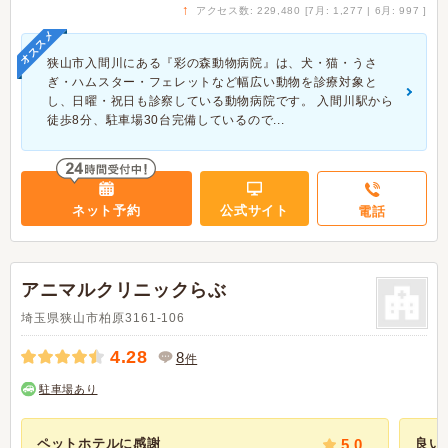
↑
アクセス数: 229,480 [7月: 1,277 | 6月: 997 ]
オススメ
狭山市入間川にある『彩の森動物病院』は、犬・猫・うさ
ぎ・ハムスター・フェレットなど幅広い動物を診療対象と
し、日曜・祝日も診察している動物病院です。 入間川駅から
徒歩8分、駐車場30台完備しているので...
ネット予約
公式サイト
電話
アニマルクリニックらぶ
埼玉県狭山市柏原3161-106
4.28
8
件
駐車場あり
ペットホテルに感謝
5.0
良い