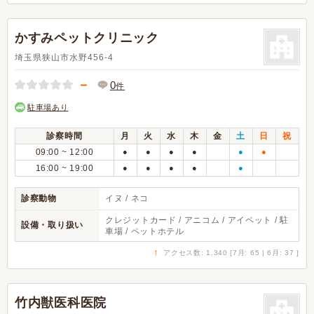
かすみペットクリニック
埼玉県狭山市水野456-4
－
0
件
駐車場あり
診察時間
月
火
水
木
金
土
日
祝
09:00 ~ 12:00
●
●
●
●
●
●
16:00 ~ 19:00
●
●
●
●
●
診察動物
イヌ / ネコ
クレジットカード / アニコム / アイペット / 駐
設備・取り扱い
車場 / ペットホテル
↑
アクセス数: 1,340 [7月: 65 | 6月: 37 ]
竹内獣医科医院