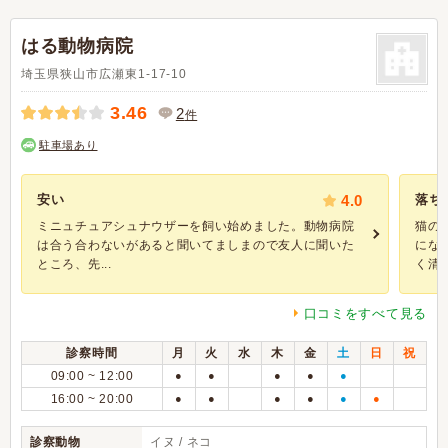
はる動物病院
埼玉県狭山市広瀬東1-17-10
3.46
2
件
駐車場あり
安い
4.0
落ち
ミニュチュアシュナウザーを飼い始めました。動物病院
猫の
は合う合わないがあると聞いてましまので友人に聞いた
にな
ところ、先...
く清潔.
口コミをすべて見る
診察時間
月
火
水
木
金
土
日
祝
09:00 ~ 12:00
●
●
●
●
●
16:00 ~ 20:00
●
●
●
●
●
●
診察動物
イヌ / ネコ