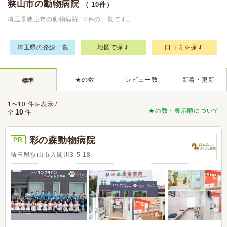
狭山市の動物病院
（ 10件）
埼玉県狭山市の動物病院 10件の一覧です。
埼玉県の路線一覧
地図で探す
口コミを探す
★の数
レビュー数
新着・更新
標準
1〜10 件を表示 /
★の数・表示順について
10
全
件
彩の森動物病院
PR
埼玉県狭山市入間川3-5-18