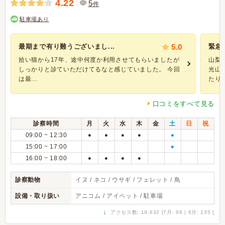
4.22
5
件
駐車場あり
最期まで有り難うございまし...
5.0
緊急
拾い猫から17年、途中何度か利用させてもらいましたが
山梨
しっかりと診ていただけてるなと感じていました。 今回
光山
は最...
たりを
口コミをすべて見る
診察時間
月
火
水
木
金
土
日
祝
09:00 ~ 12:30
●
●
●
●
●
15:00 ~ 17:00
●
16:00 ~ 18:00
●
●
●
●
診察動物
イヌ / ネコ / ウサギ / フェレット / 鳥
設備・取り扱い
アニコム / アイペット / 駐車場
↓
アクセス数: 19,632 [7月: 66 | 6月: 135 ]