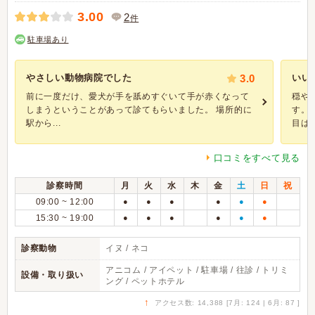
3.00
2
件
駐車場あり
やさしい動物病院でした
3.0
いい
前に一度だけ、愛犬が手を舐めすぐいて手が赤くなって
穏や
しまうということがあって診てもらいました。 場所的に
す。
駅から...
目は..
口コミをすべて見る
診察時間
月
火
水
木
金
土
日
祝
09:00 ~ 12:00
●
●
●
●
●
●
15:30 ~ 19:00
●
●
●
●
●
●
診察動物
イヌ / ネコ
アニコム / アイペット / 駐車場 / 往診 / トリミ
設備・取り扱い
ング / ペットホテル
↑
アクセス数: 14,388 [7月: 124 | 6月: 87 ]