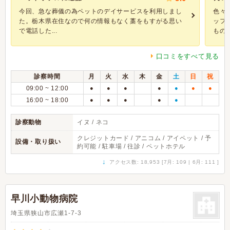
今回、急な葬儀の為ペットのデイサービスを利用しまし
色々
た。栃木県在住なので何の情報もなく藁をもすがる思い
ッフ
で電話した...
ものじ.
口コミをすべて見る
診察時間
月
火
水
木
金
土
日
祝
09:00 ~ 12:00
●
●
●
●
●
●
●
16:00 ~ 18:00
●
●
●
●
●
診察動物
イヌ / ネコ
クレジットカード / アニコム / アイペット / 予
設備・取り扱い
約可能 / 駐車場 / 往診 / ペットホテル
↓
アクセス数: 18,953 [7月: 109 | 6月: 111 ]
早川小動物病院
埼玉県狭山市広瀬1-7-3