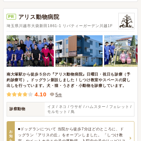
アリス動物病院
PR
埼玉県川越市大袋新田1861-1 リバティーガーデン川越1F
南大塚駅から徒歩５分の『アリス動物病院』日曜日・祝日も診療（予
約診療可）。ドッグラン新設しました！しつけ教室やスペースの貸し
出しを行っています。犬・猫・うさぎ・小動物を診療しています。
4.10
5
件
イヌ / ネコ / ウサギ / ハムスター / フェレット /
診察動物
モルモット / 鳥
■ドッグランについて 当院から徒歩7分ほどのところに、ド
お
ッグラン「アリスの丘」をオープンしました。 「しつけ教
知
ら