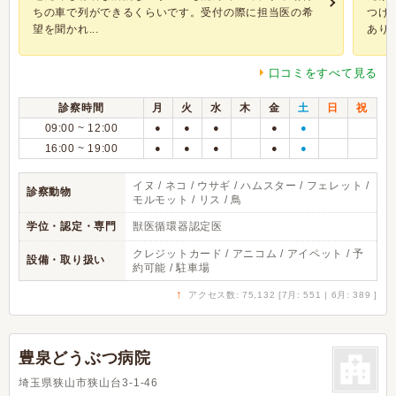
ちの車で列ができるくらいです。受付の際に担当医の希
つけ
望を聞かれ...
あり..
口コミをすべて見る
診察時間
月
火
水
木
金
土
日
祝
09:00 ~ 12:00
●
●
●
●
●
16:00 ~ 19:00
●
●
●
●
●
イヌ / ネコ / ウサギ / ハムスター / フェレット /
診察動物
モルモット / リス / 鳥
学位・認定・専門
獣医循環器認定医
クレジットカード / アニコム / アイペット / 予
設備・取り扱い
約可能 / 駐車場
↑
アクセス数: 75,132 [7月: 551 | 6月: 389 ]
豊泉どうぶつ病院
埼玉県狭山市狭山台3-1-46