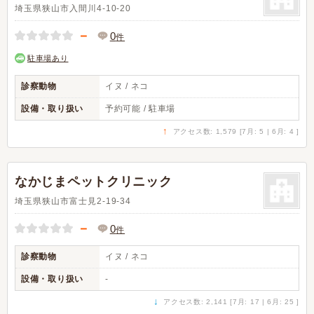
埼玉県狭山市入間川4-10-20
－
0
件
駐車場あり
診察動物
イヌ / ネコ
設備・取り扱い
予約可能 / 駐車場
↑
アクセス数: 1,579 [7月: 5 | 6月: 4 ]
なかじまペットクリニック
埼玉県狭山市富士見2-19-34
－
0
件
診察動物
イヌ / ネコ
設備・取り扱い
-
↓
アクセス数: 2,141 [7月: 17 | 6月: 25 ]