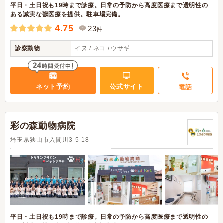
平日・土日祝も19時まで診療。日常の予防から高度医療まで透明性の
ある誠実な獣医療を提供。駐車場完備。
4.75
23
件
診察動物
イヌ / ネコ / ウサギ
ネット予約
公式サイト
電話
彩の森動物病院
埼玉県狭山市入間川3-5-18
平日・土日祝も19時まで診療。日常の予防から高度医療まで透明性の