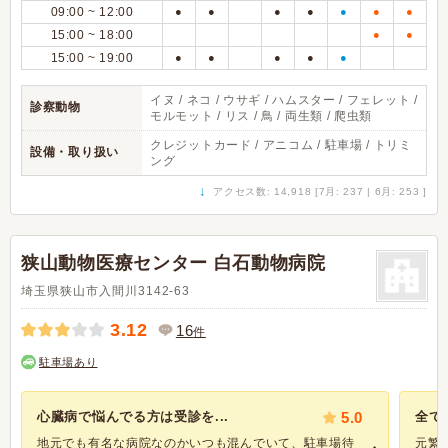
09:00 ~ 12:00
●
●
●
●
●
●
●
15:00 ~ 18:00
●
●
15:00 ~ 19:00
●
●
●
●
●
イヌ / ネコ / ウサギ / ハムスター / フェレット /
診察動物
モルモット / リス / 鳥 / 両生類 / 爬虫類
クレジットカード / アニコム / 駐車場 / トリミ
設備・取り扱い
ング
↓
アクセス数: 14,918 [7月: 237 | 6月: 253 ]
狭山動物医療センター 白石動物病院
埼玉県狭山市入間川3142-63
3.12
16
件
駐車場あり
心臓病で悩んでる方は受診を...
5.0
全て
地元でも有名な病院なのかいつも混んでいて、駐車場待
元繁