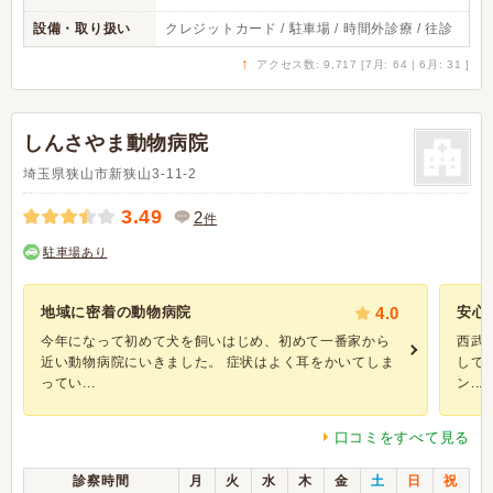
設備・取り扱い
クレジットカード / 駐車場 / 時間外診療 / 往診
↑
アクセス数: 9,717 [7月: 64 | 6月: 31 ]
しんさやま動物病院
埼玉県狭山市新狭山3-11-2
3.49
2
件
駐車場あり
地域に密着の動物病院
4.0
安心
今年になって初めて犬を飼いはじめ、初めて一番家から
西武
近い動物病院にいきました。 症状はよく耳をかいてしま
して
ってい...
ン...
口コミをすべて見る
診察時間
月
火
水
木
金
土
日
祝