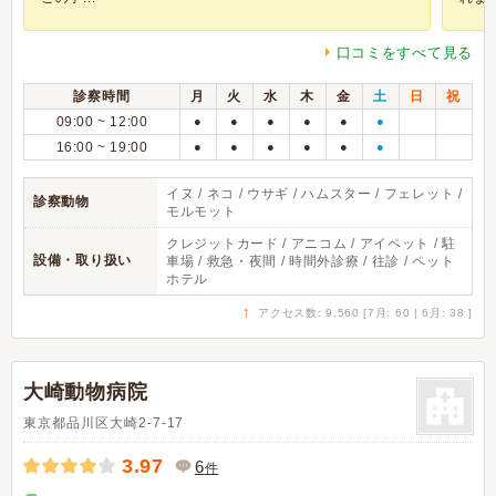
口コミをすべて見る
診察時間
月
火
水
木
金
土
日
祝
09:00 ~ 12:00
●
●
●
●
●
●
16:00 ~ 19:00
●
●
●
●
●
●
イヌ / ネコ / ウサギ / ハムスター / フェレット /
診察動物
モルモット
クレジットカード / アニコム / アイペット / 駐
設備・取り扱い
車場 / 救急・夜間 / 時間外診療 / 往診 / ペット
ホテル
↑
アクセス数: 9,560 [7月: 60 | 6月: 38 ]
大崎動物病院
東京都品川区大崎2-7-17
3.97
6
件