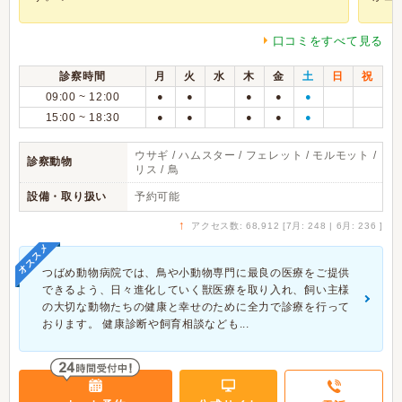
口コミをすべて見る
診察時間
月
火
水
木
金
土
日
祝
09:00 ~ 12:00
●
●
●
●
●
15:00 ~ 18:30
●
●
●
●
●
ウサギ / ハムスター / フェレット / モルモット /
診察動物
リス / 鳥
設備・取り扱い
予約可能
↑
アクセス数: 68,912 [7月: 248 | 6月: 236 ]
オススメ
つばめ動物病院では、鳥や小動物専門に最良の医療をご提供
できるよう、日々進化していく獣医療を取り入れ、飼い主様
の大切な動物たちの健康と幸せのために全力で診療を行って
おります。 健康診断や飼育相談なども...