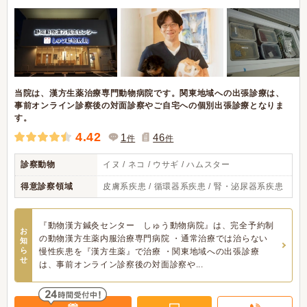
当院は、漢方生薬治療専門動物病院です。関東地域への出張診療は、
事前オンライン診察後の対面診察やご自宅への個別出張診療となりま
す。
4.42
1
46
件
件
診察動物
イヌ / ネコ / ウサギ / ハムスター
得意診察領域
皮膚系疾患 / 循環器系疾患 / 腎・泌尿器系疾患
『動物漢方鍼灸センター しゅう動物病院』は、完全予約制
お
の動物漢方生薬内服治療専門病院 ・通常治療では治らない
知
ら
慢性疾患を『漢方生薬』で治療 ・関東地域への出張診療
せ
は、事前オンライン診察後の対面診察や...