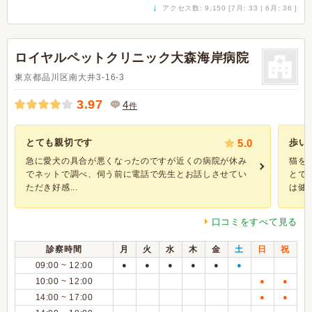
↓
アクセス数: 9,150 [7月: 33 | 6月: 36 ]
ロイヤルペットクリニック大森海岸病院
東京都品川区南大井3-16-3
3.97
4
件
とても親切です
5.0
歩い
急に愛犬の具合が悪くなったのですが近くの病院が休み
猫を
でネットで調べ、伺う前に電話で先生とお話しさせてい
とで
ただき好感...
は健康.
口コミをすべて見る
診察時間
月
火
水
木
金
土
日
祝
09:00 ~ 12:00
●
●
●
●
●
●
10:00 ~ 12:00
●
●
14:00 ~ 17:00
●
●