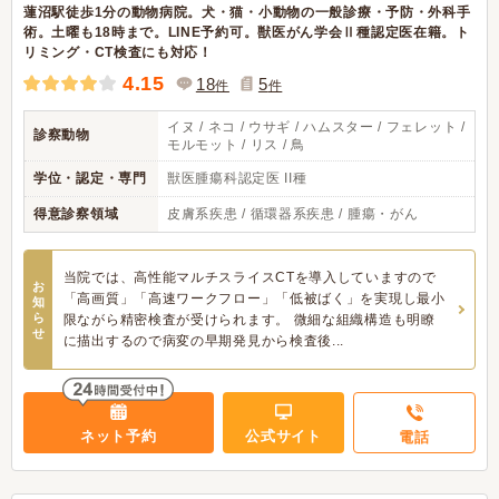
蓮沼駅徒歩1分の動物病院。犬・猫・小動物の一般診療・予防・外科手
術。土曜も18時まで。LINE予約可。獣医がん学会Ⅱ種認定医在籍。ト
リミング・CT検査にも対応！
4.15
18
5
件
件
イヌ / ネコ / ウサギ / ハムスター / フェレット /
診察動物
モルモット / リス / 鳥
学位・認定・専門
獣医腫瘍科認定医 II種
得意診察領域
皮膚系疾患 / 循環器系疾患 / 腫瘍・がん
当院では、高性能マルチスライスCTを導入していますので
お
「高画質」「高速ワークフロー」「低被ばく」を実現し最小
知
ら
限ながら精密検査が受けられます。 微細な組織構造も明瞭
せ
に描出するので病変の早期発見から検査後...
ネット予約
公式サイト
電話