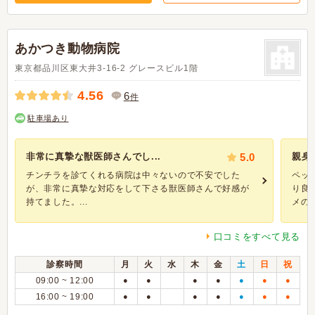
あかつき動物病院
東京都品川区東大井3-16-2 グレースビル1階
4.56
6
件
駐車場あり
非常に真摯な獣医師さんでし...
5.0
親身
チンチラを診てくれる病院は中々ないので不安でした
ペッ
が、非常に真摯な対応をして下さる獣医師さんで好感が
り良
持てました。...
メの餌.
口コミをすべて見る
診察時間
月
火
水
木
金
土
日
祝
09:00 ~ 12:00
●
●
●
●
●
●
●
16:00 ~ 19:00
●
●
●
●
●
●
●