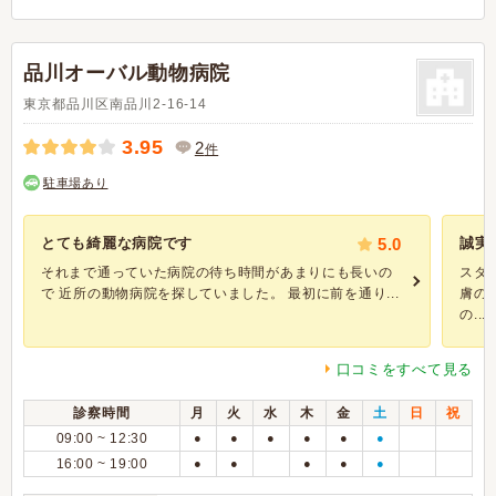
品川オーバル動物病院
東京都品川区南品川2-16-14
3.95
2
件
駐車場あり
とても綺麗な病院です
5.0
誠実
それまで通っていた病院の待ち時間があまりにも長いの
スタ
で 近所の動物病院を探していました。 最初に前を通り...
膚の
の...
口コミをすべて見る
診察時間
月
火
水
木
金
土
日
祝
09:00 ~ 12:30
●
●
●
●
●
●
16:00 ~ 19:00
●
●
●
●
●