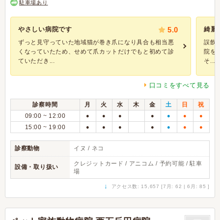
駐車場あり
やさしい病院です
5.0
綺麗
ずっと見守っていた地域猫が巻き爪になり具合も相当悪
誤飲
くなっていたため、せめて爪カットだけでもと初めて診
院を
ていただき...
そ...
口コミをすべて見る
診察時間
月
火
水
木
金
土
日
祝
09:00 ~ 12:00
●
●
●
●
●
●
●
15:00 ~ 19:00
●
●
●
●
●
●
●
診察動物
イヌ / ネコ
クレジットカード / アニコム / 予約可能 / 駐車
設備・取り扱い
場
↓
アクセス数: 15,657 [7月: 62 | 6月: 85 ]