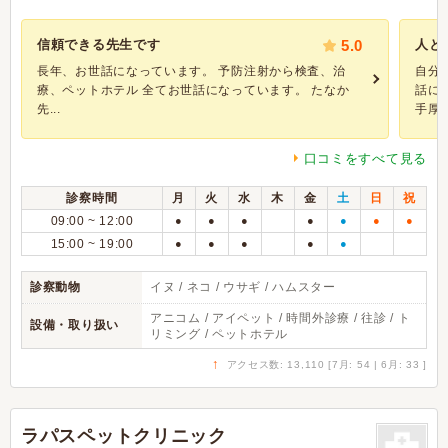
信頼できる先生です
5.0
人と
長年、お世話になっています。 予防注射から検査、治
自分
療、ペットホテル 全てお世話になっています。 たなか
話に
先...
手厚く.
口コミをすべて見る
診察時間
月
火
水
木
金
土
日
祝
09:00 ~ 12:00
●
●
●
●
●
●
●
15:00 ~ 19:00
●
●
●
●
●
診察動物
イヌ / ネコ / ウサギ / ハムスター
アニコム / アイペット / 時間外診療 / 往診 / ト
設備・取り扱い
リミング / ペットホテル
↑
アクセス数: 13,110 [7月: 54 | 6月: 33 ]
ラパスペットクリニック