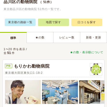
品川区の動物病院
（ 51件）
東京都品川区の動物病院 51件の一覧です。
東京都の路線一覧
地図で探す
口コミを探す
★の数
レビュー数
新着・更新
標準
1〜20 件を表示 /
★の数・表示順について
51
全
件
もりかわ動物病院
PR
東京都大田区東矢口1-18-2