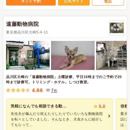
ネット予約
公式サイト
電話
遠藤動物病院
東京都品川区大崎5-4-11
品川区大崎の「遠藤動物病院」土曜診療、平日18時までのご予約で20
時まで診療可。トリミング・ホテル。しつけ教室。
4.66
7
件
気軽になんでも相談できる動...
5.0
信頼
先住犬が噛んだり吠えたりしたりでいろいろな動物病院
愛犬
を転々としていました。そんなとき、犬友さんに紹介し
話に
てもらって...
は、..