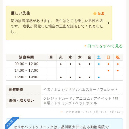
優しい先生
5.0
院内は清潔感があります。 先生はとても優しい男性の方
です。 症状が悪化した場合の正直な話もしてくれました
し...
口コミをすべて見る
診察時間
月
火
水
木
金
土
日
祝
09:00 ~ 12:00
●
●
●
●
●
●
●
14:00 ~ 17:00
●
●
16:00 ~ 19:00
●
●
●
●
●
診察動物
イヌ / ネコ / ウサギ / ハムスター / フェレット
クレジットカード / アニコム / アイペット / 駐
設備・取り扱い
車場 / トリミング / ペットホテル
↑
アクセス数: 9,537 [7月: 106 | 6月: 42 ]
オススメ
セリオペットクリニックは、品川区大井にある動物病院で