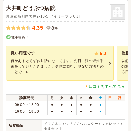
大井町どうぶつ病院
東京都品川区大井2-10-5 アイリープラザ1F
4.35
8
件
駐車場あり
良い病院です
5.0
信頼
何かあると必ずお世話になってます。先日、猫の避妊手
以前
術をしていただきました。身体に負担が少ない方法との
の通
ことで、4...
る日々
口コミをすべて見る
診察時間
月
火
水
木
金
土
日
祝
09:00 ~ 12:00
●
●
●
●
●
●
16:00 ~ 18:30
●
●
●
●
●
●
イヌ / ネコ / ウサギ / ハムスター / フェレット /
診察動物
モルモット