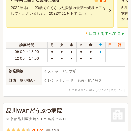
23年共に生きた愛猫の最期...
5.0
ずっ
2022年末に、23歳で亡くなった愛猫の最期の緩和ケアを
5月
してくださいました。 2022年11月下旬に、か...
状態
かり..
口コミをすべて見る
診察時間
月
火
水
木
金
土
日
祝
09:00 ~ 12:00
●
●
●
●
●
●
12:00 ~ 17:00
●
●
●
●
●
診察動物
イヌ / ネコ / ウサギ
設備・取り扱い
クレジットカード / 予約可能 / 往診
↓
アクセス数: 3,482 [7月: 37 | 6月: 52 ]
品川WAFどうぶつ病院
東京都品川区大崎5-1-5 高徳ビル1F
4.62
12
件