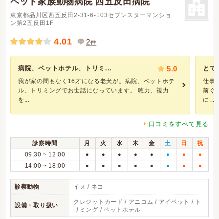
ペット家族動物病院 西五反田病院
東京都品川区西五反田2-31-6-103セブンスターマンショ
ン第2五反田1F
4.01
2
件
病院、ペットホテル、トリミ...
5.0
とて
我が家の間もなく16才になる老犬が。病院、ペットホテ
仕事
ル、トリミングでお世話になっています。 聴力、視力
前ぐ
を...
に...
口コミをすべて見る
診察時間
月
火
水
木
金
土
日
祝
09:30 ~ 12:00
●
●
●
●
●
●
●
●
14:00 ~ 18:00
●
●
●
●
●
●
●
●
診察動物
イヌ / ネコ
クレジットカード / アニコム / アイペット / ト
設備・取り扱い
リミング / ペットホテル