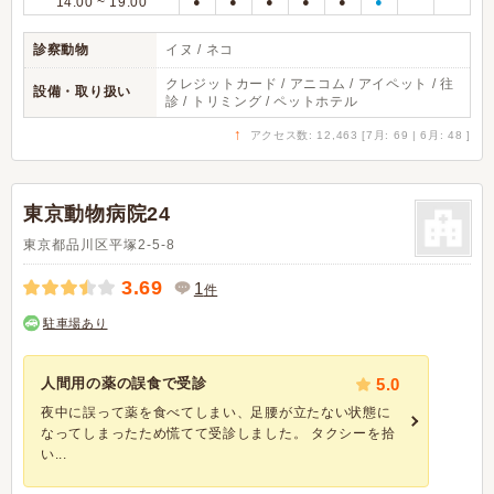
14:00 ~ 19:00
●
●
●
●
●
●
診察動物
イヌ / ネコ
クレジットカード / アニコム / アイペット / 往
設備・取り扱い
診 / トリミング / ペットホテル
↑
アクセス数: 12,463 [7月: 69 | 6月: 48 ]
東京動物病院24
東京都品川区平塚2-5-8
3.69
1
件
駐車場あり
人間用の薬の誤食で受診
5.0
夜中に誤って薬を食べてしまい、足腰が立たない状態に
なってしまったため慌てて受診しました。 タクシーを拾
い...