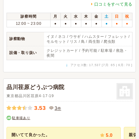
口コミをすべて見る
診察時間
月
火
水
木
金
土
日
祝
12:00 ~ 23:00
●
●
●
●
●
●
●
●
イヌ / ネコ / ウサギ / ハムスター / フェレット /
診察動物
モルモット / リス / 鳥 / 両生類 / 爬虫類
クレジットカード / 予約可能 / 駐車場 / 救急・
設備・取り扱い
夜間
↓
アクセス数: 17,537 [7月: 65 | 6月: 70 ]
品川荏原どうぶつ病院
東京都品川区荏原4-17-19
3.53
3
件
駐車場あり
開いてて良かった。
5.0
親切