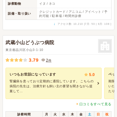
診察動物
イヌ / ネコ
クレジットカード / アニコム / アイペット / 予
設備・取り扱い
約可能 / 駐車場 / 時間外診療
↓
アクセス数: 10,210 [7月: 50 | 6月: 108 ]
武蔵小山どうぶつ病院
東京都品川区小山3-1-10
3.79
2
件
いつもお世話になっています
5.0
ペッ
腎臓病を患っており定期的に通院しています。 こちらの
期限
病院の先生は、治療方針も飼い主の要望を聞きながら提
いた
案して...
たりで 
口コミをすべて見る
診察時間
月
火
水
木
金
土
日
祝