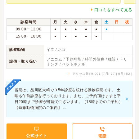
口コミをすべて見る
診察時間
月
火
水
木
金
土
日
祝
09:00 ~ 12:00
●
●
●
●
●
●
15:00 ~ 18:00
●
●
●
●
●
診察動物
イヌ / ネコ
アニコム / 予約可能 / 時間外診療 / 往診 / トリ
設備・取り扱い
ミング / ペットホテル
↑
アクセス数: 9,901 [7月: 77 | 6月: 52 ]
オススメ
当院は、品川区大崎で３5年診療を続ける動物病院です。 土
曜も午前診療を行っております。また、ご予約頂けますと平
日20時まで診療が可能でございます。（18時までのご予約）
【遠藤動物病院のご案内】 ...
公式サイト
電話