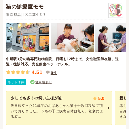
猫の診療室モモ
東京都品川区二葉4-3-7
中延駅3分の猫専門動物病院。日曜も12時まで。女性獣医師在籍。送
迎・往診対応。完全個室ペットホテル。
4.51
6
件
ネット予約
駐車場あり
少しでも多くの飼い主様が辿...
5.0
親し
先日旅立った21歳半のおばあちゃん猫を十数回程診て頂
赤ち
いておりました。 うちの子は疾患自体は無く、老衰によ
自身
る衰...
きなご