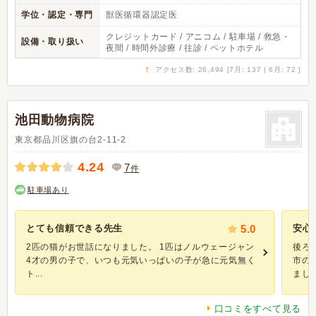
学位・認定・専門
獣医循環器認定医
クレジットカード / アニコム / 駐車場 / 救急・
設備・取り扱い
夜間 / 時間外診療 / 往診 / ペットホテル
↑
アクセス数: 26,494 [7月: 137 | 6月: 72 ]
池田動物病院
東京都品川区旗の台2-11-2
4.24
7
件
駐車場あり
とても信頼できる先生
5.0
安心
2匹の猫がお世話になりました。 1匹はノルウェージャン
後ろ
4才の男の子で、いつも元気いっぱいの子が急に元気無く
市の
ト...
ましょ
口コミをすべて見る