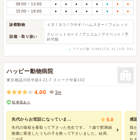
09:00 ~ 13:00
●
●
●
●
●
●
●
●
15:00 ~ 18:00
●
●
●
●
●
●
●
●
診察動物
イヌ / ネコ / ウサギ / ハムスター / フェレット
クレジットカード / アニコム / アイペット / 予
設備・取り扱い
約可能
↓
アクセス数: 5,688 [7月: 41 | 6月: 53 ]
ハッピー動物病院
東京都品川区中延4-21-7 ストーク中延102
4.00
3
件
駐車場あり
先代からお世話になっていま...
5.0
感謝
先代の猫様を看取って下さった先生です。 ７歳で肥満細
我が
胞腫に罹患したうちの子を救って下さいました。結局、
度の
この子...
れまし.