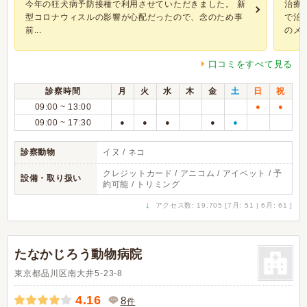
今年の狂犬病予防接種で利用させていただきました。 新
治療
型コロナウィスルの影響が心配だったので、念のため事
で治
前...
のメリ
口コミをすべて見る
診察時間
月
火
水
木
金
土
日
祝
09:00 ~ 13:00
●
●
09:00 ~ 17:30
●
●
●
●
●
診察動物
イヌ / ネコ
クレジットカード / アニコム / アイペット / 予
設備・取り扱い
約可能 / トリミング
↓
アクセス数: 19,705 [7月: 51 | 6月: 61 ]
たなかじろう動物病院
東京都品川区南大井5-23-8
4.16
8
件