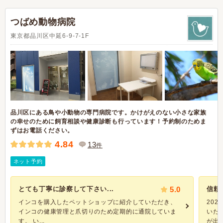
つばめ動物病院
東京都品川区中延6-9-7-1F
品川区にある鳥や小動物の専門病院です。かけがえのない小さな家族
の幸せのために飼育相談や健康診断も行っています！予約制のためま
ずはお電話ください。
4.84
13
件
ネット予約
とても丁寧に診察して下さい...
5.0
信頼
インコを購入したペットショップに紹介していただき、
20
インコの健康管理と爪切りのため定期的に通院していま
いた
す。 い...
が出来.