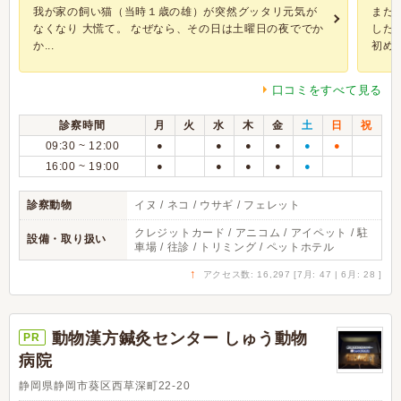
我が家の飼い猫（当時１歳の雄）が突然グッタリ元気が
まだ
なくなり 大慌て。 なぜなら、その日は土曜日の夜ででか
した
か...
初めて.
口コミをすべて見る
診察時間
月
火
水
木
金
土
日
祝
09:30 ~ 12:00
●
●
●
●
●
●
16:00 ~ 19:00
●
●
●
●
●
診察動物
イヌ / ネコ / ウサギ / フェレット
クレジットカード / アニコム / アイペット / 駐
設備・取り扱い
車場 / 往診 / トリミング / ペットホテル
↑
アクセス数: 16,297 [7月: 47 | 6月: 28 ]
動物漢方鍼灸センター しゅう動物
PR
病院
静岡県静岡市葵区西草深町22-20