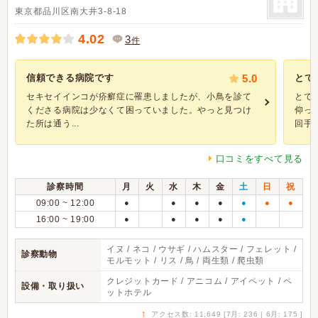
東京都品川区南大井3-8-18
4.02
3
件
信頼できる病院です
5.0
とて
セキセイインコが疥癬症に罹患しましたが、小鳥を診て
とて
くださる病院は少なくて困っていました。やっと見つけ
仰っ
た所は通う...
回手術
口コミをすべて見る
診察時間
月
火
水
木
金
土
日
祝
09:00 ~ 12:00
●
●
●
●
●
●
●
16:00 ~ 19:00
●
●
●
●
●
イヌ / ネコ / ウサギ / ハムスター / フェレット /
診察動物
モルモット / リス / 鳥 / 両生類 / 爬虫類
クレジットカード / アニコム / アイペット / ペ
設備・取り扱い
ットホテル
↑
アクセス数: 11,649 [7月: 236 | 6月: 175 ]