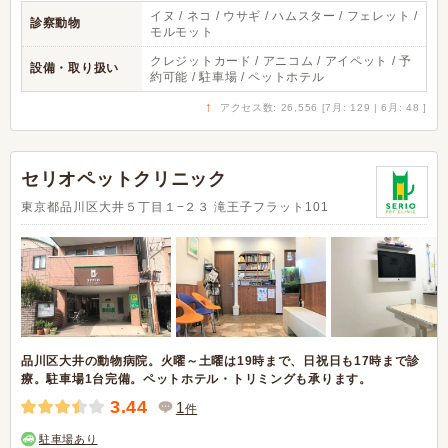
イヌ / ネコ / ウサギ / ハムスター / フェレット /
診察動物
モルモット
クレジットカード / アニコム / アイペット / 予
設備・取り扱い
約可能 / 駐車場 / ペットホテル
↑
アクセス数: 26,556 [7月: 129 | 6月: 48 ]
セリオペットクリニック
東京都品川区大井５丁目１−２３ 滝王子フラット101
品川区大井の動物病院。火曜～土曜は19時まで、日祝日も17時まで診
療。駐車場1台完備。ペットホテル・トリミングも承ります。
3.44
1
件
駐車場あり