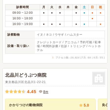
診察時間
月
火
水
木
金
土
日
祝
09:00 ~ 12:00
●
●
●
●
●
●
●
16:00 ~ 18:00
●
16:00 ~ 19:00
●
●
●
●
●
●
診察動物
イヌ / ネコ / ウサギ / ハムスター
クレジットカード / アニコム / 予約可能 / 駐車
設備・取り扱い
場 / 時間外診療 / 往診 / トリミング / ペットホ
テル
↑
アクセス数: 26,924 [7月: 69 | 6月: 55 ]
北品川どうぶつ病院
東京都品川区北品川1-22-21
4.45
8
件
かかりつけの動物病院
5.0
良心