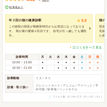
駐車場あり
年２回の猫の健康診断
5.0
猫の
この病院の院長が勤務医時代からお世話になっておりま
現在
す。 我が家の愛猫３匹目です。 自宅が引っ越しても通院
毛猫
可...
た病..
口コミをすべて見る
診察時間
月
火
水
木
金
土
日
祝
10:00 ~ 13:00
●
●
●
●
●
●
●
16:30 ~ 21:00
●
●
●
●
●
●
●
診察動物
イヌ / ネコ
クレジットカード / アニコム / アイペット / 予
設備・取り扱い
約可能 / 駐車場 / ペットホテル
↓
アクセス数: 32,346 [7月: 95 | 6月: 241 ]