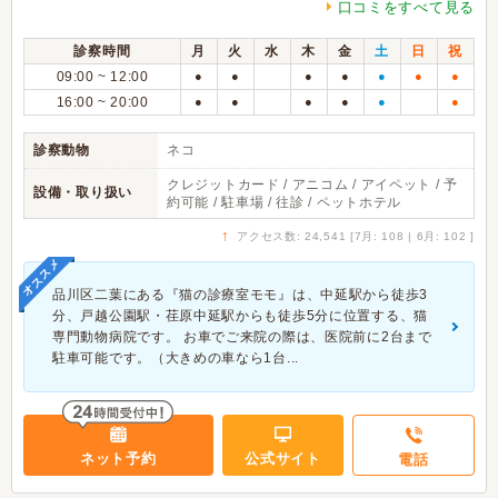
口コミをすべて見る
診察時間
月
火
水
木
金
土
日
祝
09:00 ~ 12:00
●
●
●
●
●
●
●
16:00 ~ 20:00
●
●
●
●
●
●
診察動物
ネコ
クレジットカード / アニコム / アイペット / 予
設備・取り扱い
約可能 / 駐車場 / 往診 / ペットホテル
↑
アクセス数: 24,541 [7月: 108 | 6月: 102 ]
オススメ
品川区二葉にある『猫の診療室モモ』は、中延駅から徒歩3
分、戸越公園駅・荏原中延駅からも徒歩5分に位置する、猫
専門動物病院です。 お車でご来院の際は、医院前に2台まで
駐車可能です。（大きめの車なら1台...
ネット予約
公式サイト
電話