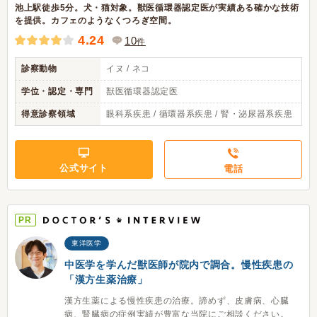
池上駅徒歩5分。犬・猫対象。獣医循環器認定医が実績ある確かな技術
を提供。カフェのようなくつろぎ空間。
4.24
10
件
診察動物
イヌ / ネコ
学位・認定・専門
獣医循環器認定医
得意診察領域
眼科系疾患 / 循環器系疾患 / 腎・泌尿器系疾患
公式サイト
電話
PR
東洋医学
中医学を学んだ獣医師が院内で調合。慢性疾患の
「漢方生薬治療」
漢方生薬による慢性疾患の治療。諦めず、皮膚病、心臓
病、腎臓病の症例実績が豊富な当院にご相談ください。