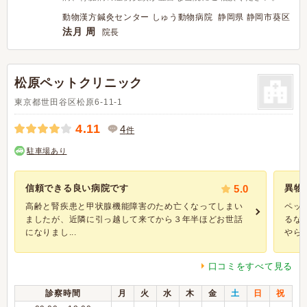
動物漢方鍼灸センター しゅう動物病院 静岡県 静岡市葵区
法月 周
院長
松原ペットクリニック
東京都世田谷区松原6-11-1
4.11
4
件
駐車場あり
信頼できる良い病院です
5.0
異物
高齢と腎疾患と甲状腺機能障害のため亡くなってしまい
ペッ
ましたが、近隣に引っ越して来てから３年半ほどお世話
るな
になりまし...
やら外
口コミをすべて見る
診察時間
月
火
水
木
金
土
日
祝