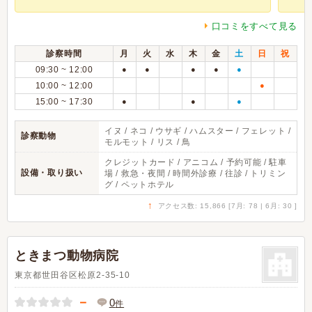
口コミをすべて見る
診察時間
月
火
水
木
金
土
日
祝
09:30 ~ 12:00
●
●
●
●
●
10:00 ~ 12:00
●
15:00 ~ 17:30
●
●
●
イヌ / ネコ / ウサギ / ハムスター / フェレット /
診察動物
モルモット / リス / 鳥
クレジットカード / アニコム / 予約可能 / 駐車
設備・取り扱い
場 / 救急・夜間 / 時間外診療 / 往診 / トリミン
グ / ペットホテル
↑
アクセス数: 15,866 [7月: 78 | 6月: 30 ]
ときまつ動物病院
東京都世田谷区松原2-35-10
－
0
件