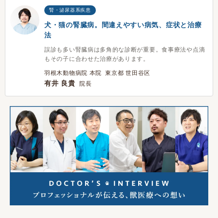
腎・泌尿器系疾患
犬・猫の腎臓病。間違えやすい病気、症状と治療
法
誤診も多い腎臓病は多角的な診断が重要。食事療法や点滴
もその子に合わせた治療があります。
羽根木動物病院 本院 東京都 世田谷区
有井 良貴
院長