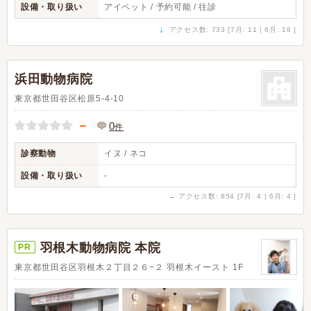
設備・取り扱い
アイペット / 予約可能 / 往診
↓
アクセス数: 733 [7月: 11 | 6月: 18 ]
浜田動物病院
東京都世田谷区松原5-4-10
－
0
件
診察動物
イヌ / ネコ
設備・取り扱い
-
←
アクセス数: 854 [7月: 4 | 6月: 4 ]
羽根木動物病院 本院
PR
東京都世田谷区羽根木２丁目２６−２ 羽根木イースト 1F