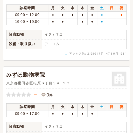
診察時間
月
火
水
木
金
土
日
祝
09:00 ~ 12:00
●
●
●
●
●
●
●
16:00 ~ 19:00
●
●
●
●
●
診察動物
イヌ / ネコ
設備・取り扱い
アニコム
↓
アクセス数: 2,586 [7月: 47 | 6月: 53 ]
みずほ動物病院
東京都世田谷区松原６丁目３４−１２
－
0
件
診察時間
月
火
水
木
金
土
日
祝
09:00 ~ 17:00
●
●
●
●
●
診察動物
イヌ / ネコ