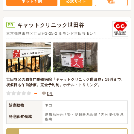
ネット予約
公式サイト
電話
キャットクリニック世田谷
PR
東京都世田谷区世田谷2-25-2 ルモンド世田谷 B1-4
世田谷区の猫専門動物病院『キャットクリニック世田谷』19時まで、
祝祭日も午前診療。完全予約制。ホテル・トリミング。
－
0
件
診察動物
ネコ
皮膚系疾患 / 腎・泌尿器系疾患 / 内分泌代謝系
得意診察領域
疾患