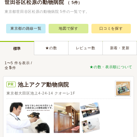
世田谷区松原の動物病院
（ 5件）
東京都世田谷区松原の動物病院 5件の一覧です。
東京都の路線一覧
地図で探す
口コミを探す
★の数
レビュー数
新着・更新
標準
1〜5 件を表示 /
★の数・表示順について
5
全
件
池上アクア動物病院
PR
東京都大田区池上4-24-14 クオーレ1F