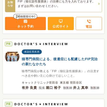
FIP（猫伝染性腹膜炎）の治療にも力を入れております。
お知
らせ
まずはお問い合わせください。
ネット予約
公式サイト
電話
PR
感染症系疾患
猫専門病院による、後遺症にも配慮したFIP完治
の新たなかたち
猫専門病院が教える「FIP（猫伝染性腹膜炎）」の注意す
べき点や飼い主に心掛けてほしいこと。
キャットクリニック世田谷 東京都 世田谷区
有井 良貴
堀口 裕子
井上 真幸
院長
獣医師
獣医師
PR