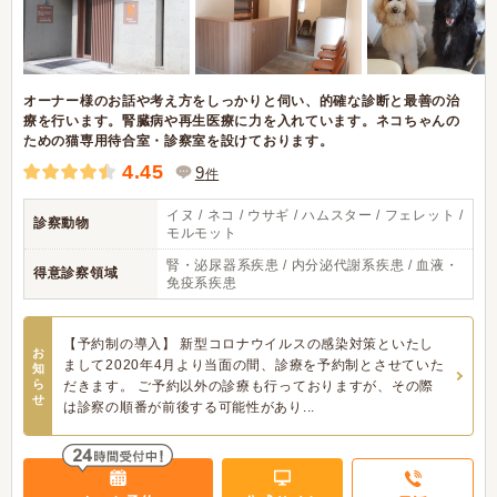
オーナー様のお話や考え方をしっかりと伺い、的確な診断と最善の治
療を行います。腎臓病や再生医療に力を入れています。ネコちゃんの
ための猫専用待合室・診察室を設けております。
4.45
9
件
イヌ / ネコ / ウサギ / ハムスター / フェレット /
診察動物
モルモット
腎・泌尿器系疾患 / 内分泌代謝系疾患 / 血液・
得意診察領域
免疫系疾患
【予約制の導入】 新型コロナウイルスの感染対策といたし
お
まして2020年4月より当面の間、診療を予約制とさせていた
知
ら
だきます。 ご予約以外の診療も行っておりますが、その際
せ
は診察の順番が前後する可能性があり...