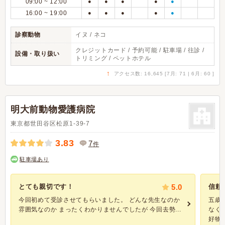
09:00 ~ 12:00
●
●
●
●
●
16:00 ~ 19:00
●
●
●
●
●
診察動物
イヌ / ネコ
クレジットカード / 予約可能 / 駐車場 / 往診 /
設備・取り扱い
トリミング / ペットホテル
↑
アクセス数: 16,645 [7月: 71 | 6月: 60 ]
明大前動物愛護病院
東京都世田谷区松原1-39-7
3.83
7
件
駐車場あり
とても親切です！
5.0
信頼
今回初めて受診させてもらいました。 どんな先生なのか
五歳
雰囲気なのか まったくわかりませんでしたが 今回去勢...
なく
好物の