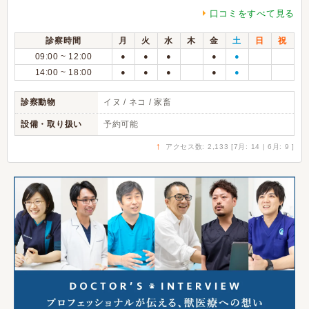
口コミをすべて見る
診察時間
月
火
水
木
金
土
日
祝
09:00 ~ 12:00
●
●
●
●
●
14:00 ~ 18:00
●
●
●
●
●
診察動物
イヌ / ネコ / 家畜
設備・取り扱い
予約可能
↑
アクセス数: 2,133 [7月: 14 | 6月: 9 ]