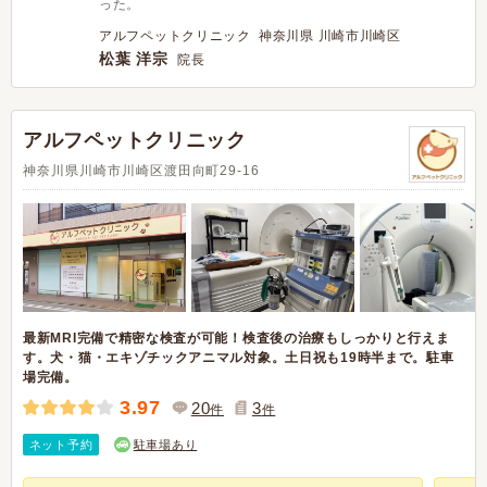
った。
アルフペットクリニック 神奈川県 川崎市川崎区
松葉 洋宗
院長
アルフペットクリニック
神奈川県川崎市川崎区渡田向町29-16
最新MRI完備で精密な検査が可能！検査後の治療もしっかりと行えま
す。犬・猫・エキゾチックアニマル対象。土日祝も19時半まで。駐車
場完備。
3.97
20
3
件
件
ネット予約
駐車場あり