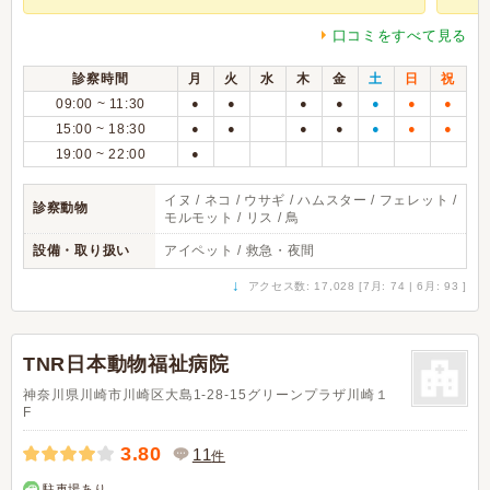
口コミをすべて見る
診察時間
月
火
水
木
金
土
日
祝
09:00 ~ 11:30
●
●
●
●
●
●
●
15:00 ~ 18:30
●
●
●
●
●
●
●
19:00 ~ 22:00
●
イヌ / ネコ / ウサギ / ハムスター / フェレット /
診察動物
モルモット / リス / 鳥
設備・取り扱い
アイペット / 救急・夜間
↓
アクセス数: 17,028 [7月: 74 | 6月: 93 ]
TNR日本動物福祉病院
神奈川県川崎市川崎区大島1-28-15グリーンプラザ川崎１
F
3.80
11
件
駐車場あり