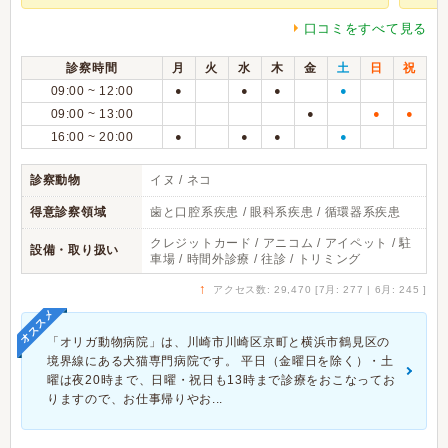
口コミをすべて見る
診察時間
月
火
水
木
金
土
日
祝
09:00 ~ 12:00
●
●
●
●
09:00 ~ 13:00
●
●
●
16:00 ~ 20:00
●
●
●
●
診察動物
イヌ / ネコ
得意診察領域
歯と口腔系疾患 / 眼科系疾患 / 循環器系疾患
クレジットカード / アニコム / アイペット / 駐
設備・取り扱い
車場 / 時間外診療 / 往診 / トリミング
↑
アクセス数: 29,470 [7月: 277 | 6月: 245 ]
オススメ
「オリガ動物病院」は、川崎市川崎区京町と横浜市鶴見区の
境界線にある犬猫専門病院です。 平日（金曜日を除く）・土
曜は夜20時まで、日曜・祝日も13時まで診療をおこなってお
りますので、お仕事帰りやお...