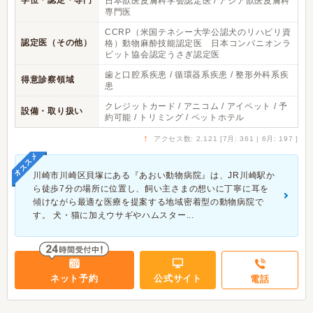
学位・認定・専門
日本獣医皮膚科学会認定医 / アジア獣医皮膚科
専門医
CCRP（米国テネシー大学公認犬のリハビリ資
認定医（その他）
格）動物麻酔技能認定医 日本コンパニオンラ
ビット協会認定うさぎ認定医
歯と口腔系疾患 / 循環器系疾患 / 整形外科系疾
得意診察領域
患
クレジットカード / アニコム / アイペット / 予
設備・取り扱い
約可能 / トリミング / ペットホテル
↑
アクセス数: 2,121 [7月: 361 | 6月: 197 ]
オススメ
川崎市川崎区貝塚にある『あおい動物病院』は、JR川崎駅か
ら徒歩7分の場所に位置し、飼い主さまの想いに丁寧に耳を
傾けながら最適な医療を提案する地域密着型の動物病院で
す。 犬・猫に加えウサギやハムスター...
ネット予約
公式サイト
電話