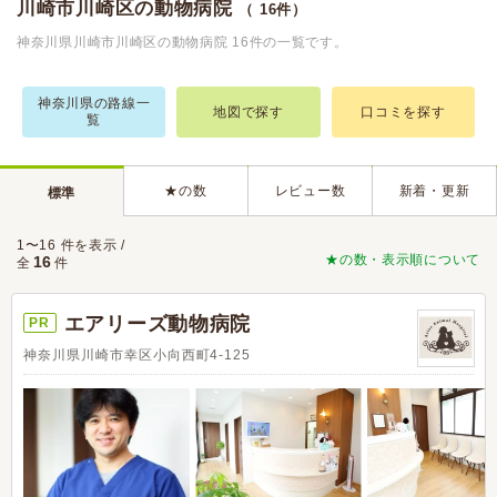
川崎市川崎区の動物病院
（ 16件）
神奈川県川崎市川崎区の動物病院 16件の一覧です。
神奈川県の路線一
地図で探す
口コミを探す
覧
★の数
レビュー数
新着・更新
標準
1〜16 件を表示 /
★の数・表示順について
16
全
件
エアリーズ動物病院
PR
神奈川県川崎市幸区小向西町4-125