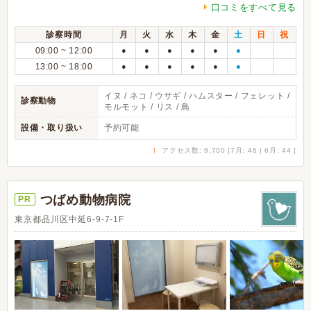
口コミをすべて見る
診察時間
月
火
水
木
金
土
日
祝
09:00 ~ 12:00
●
●
●
●
●
●
13:00 ~ 18:00
●
●
●
●
●
●
イヌ / ネコ / ウサギ / ハムスター / フェレット /
診察動物
モルモット / リス / 鳥
設備・取り扱い
予約可能
↑
アクセス数: 9,700 [7月: 46 | 6月: 44 ]
つばめ動物病院
PR
東京都品川区中延6-9-7-1F