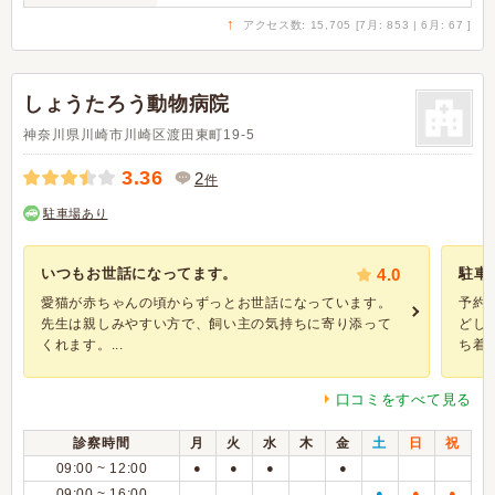
↑
アクセス数: 15,705 [7月: 853 | 6月: 67 ]
しょうたろう動物病院
神奈川県川崎市川崎区渡田東町19-5
3.36
2
件
駐車場あり
いつもお世話になってます。
4.0
駐車
愛猫が赤ちゃんの頃からずっとお世話になっています。
予約
先生は親しみやすい方で、飼い主の気持ちに寄り添って
どし
くれます。...
ち着..
口コミをすべて見る
診察時間
月
火
水
木
金
土
日
祝
09:00 ~ 12:00
●
●
●
●
09:00 ~ 16:00
●
●
●