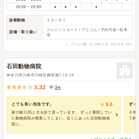
16:00 ~ 20:00
●
●
●
●
診察動物
イヌ / ネコ
クレジットカード / アニコム / 予約可能 / 駐車
設備・取り扱い
場
↓
アクセス数: 10,298 [7月: 49 | 6月: 58 ]
石田動物病院
神奈川県川崎市川崎区鋼管通2-19-16
3.32
3
件
とても良い先生です。
5.0
ずっ
家の猫11匹と犬を診て貰っています。 ずっと通院してい
６年
た動物病院が廃業してしまい、近くにあった石田動物病
て飼
院に...