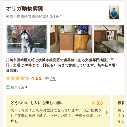
オリガ動物病院
神奈川県川崎市川崎区京町2-19-4
川崎市川崎区京町と横浜市鶴見区の境界線にある犬猫専門病院。平
日・土曜は20時まで、日祝も13時まで診療しています。無料駐車場3
台完備。
4.62
7
件
駐車場あり
どうぶつにも人にも優しい病...
5.0
親切
代々うちの子たちがお世話になっています。 犬が怪我を
飼っ
して夜間に救急で診ていただいた時も、子猫を保護した
くな
時も。...
をした