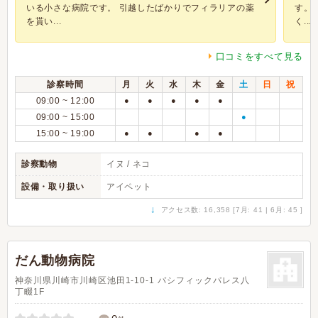
いる小さな病院です。 引越したばかりでフィラリアの薬
す。
を貰い...
く...
口コミをすべて見る
診察時間
月
火
水
木
金
土
日
祝
09:00 ~ 12:00
●
●
●
●
●
09:00 ~ 15:00
●
15:00 ~ 19:00
●
●
●
●
診察動物
イヌ / ネコ
設備・取り扱い
アイペット
↓
アクセス数: 16,358 [7月: 41 | 6月: 45 ]
だん動物病院
神奈川県川崎市川崎区池田1-10-1 パシフィックパレス八
丁畷1F