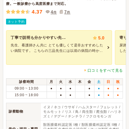
療。一般診療から高度医療まで対応。
4.37
4
7
件
件
ネット予約
丁寧で説明も分かりやすい先...
5.0
寄り
先生、看護師さん共に とても優しくて是非おすすめした
尿路
い病院です。 こちらの三品先生には以前の病院の時か...
した。
口コミをすべて見る
診察時間
月
火
水
木
金
土
日
祝
09:00 ~ 13:00
●
●
●
●
●
●
●
15:00 ~ 18:00
●
●
●
●
●
●
イヌ / ネコ / ウサギ / ハムスター / フェレット /
診察動物
モルモット / リス / 鳥 / 両生類 / 爬虫類 / ハリネ
ズミ / デグー / チンチラ / フクロモモンガ
獣医腫瘍科認定医 I種 / 獣医腫瘍科認定医 II種 /