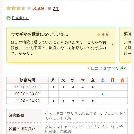
3.49
2
件
駐車場あり
ウサギがお世話になっていま...
4.5
駐車
ほかの病院に通っていたこともありますが、こちらの病
川崎
院は、いつも丁寧で、親身になって治療してくださるの
る動
で、かかり...
は一応
口コミをすべて見る
診察時間
月
火
水
木
金
土
日
祝
09:00 ~ 12:00
●
●
●
●
●
09:00 ~ 13:00
●
14:00 ~ 18:00
●
●
●
●
●
イヌ / ネコ / ウサギ / ハムスター / フェレット /
診察動物
モルモット / 鳥
クレジットカード / アニコム / アイペット / 予
設備・取り扱い
約可能 / 駐車場