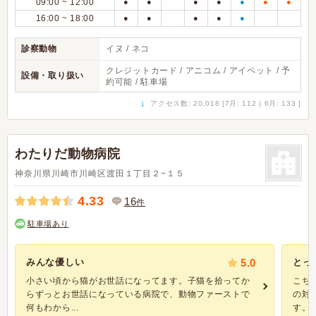
09:00 ~ 12:00
●
●
●
●
●
●
●
16:00 ~ 18:00
●
●
●
●
●
診察動物
イヌ / ネコ
クレジットカード / アニコム / アイペット / 予
設備・取り扱い
約可能 / 駐車場
↓
アクセス数: 20,018 [7月: 112 | 6月: 133 ]
わたりだ動物病院
神奈川県川崎市川崎区渡田１丁目２−１５
4.33
16
件
駐車場あり
みんな優しい
5.0
とっ
小さい頃から猫がお世話になってます。子猫を拾ってか
こち
らずっとお世話になっている病院で、動物ファーストで
の対
何もわから...
す。 い