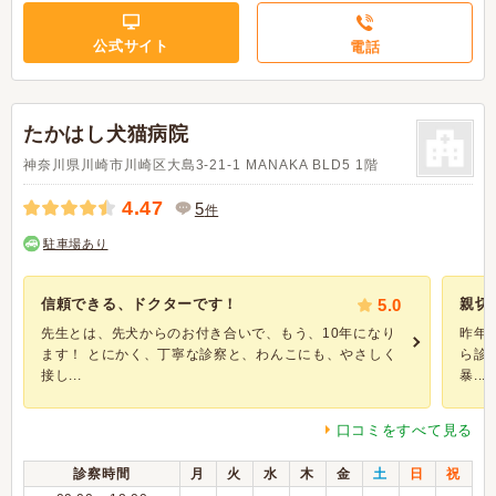
公式サイト
電話
たかはし犬猫病院
神奈川県川崎市川崎区大島3-21-1 MANAKA BLD5 1階
4.47
5
件
駐車場あり
信頼できる、ドクターです！
5.0
親切
先生とは、先犬からのお付き合いで、もう、10年になり
昨年
ます！ とにかく、丁寧な診察と、わんこにも、やさしく
ら診
接し...
暴...
口コミをすべて見る
診察時間
月
火
水
木
金
土
日
祝