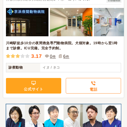
川崎駅徒歩10分の夜間救急専門動物病院。犬猫対象。19時から翌1時
まで診療。ICU完備。完全予約制。
3.17
0
6
件
件
診察動物
イヌ / ネコ
公式サイト
電話