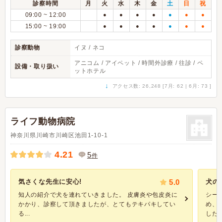
診察時間
月
火
水
木
金
土
日
祝
09:00 ~ 12:00
●
●
●
●
●
●
●
15:00 ~ 19:00
●
●
●
●
●
●
●
診察動物
イヌ / ネコ
アニコム / アイペット / 時間外診療 / 往診 / ペ
設備・取り扱い
ットホテル
↓
アクセス数: 26,248 [7月: 62 | 6月: 73 ]
ライフ動物病院
神奈川県川崎市川崎区池田1-10-1
4.21
5
件
気さくな先生に安心!
5.0
犬の
知人の紹介で犬を連れていきました。 皮膚炎や包皮炎に
シー
かかり、診察して頂きましたが、とてもテキパキしてい
め、
る...
した。 