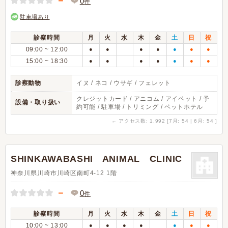
－
0
件
駐車場あり
診察時間
月
火
水
木
金
土
日
祝
09:00 ~ 12:00
●
●
●
●
●
●
●
15:00 ~ 18:30
●
●
●
●
●
●
●
診察動物
イヌ / ネコ / ウサギ / フェレット
クレジットカード / アニコム / アイペット / 予
設備・取り扱い
約可能 / 駐車場 / トリミング / ペットホテル
←
アクセス数: 1,992 [7月: 54 | 6月: 54 ]
SHINKAWABASHI ANIMAL CLINIC
神奈川県川崎市川崎区南町4-12 1階
－
0
件
診察時間
月
火
水
木
金
土
日
祝
10:00 ~ 13:00
●
●
●
●
●
●
●