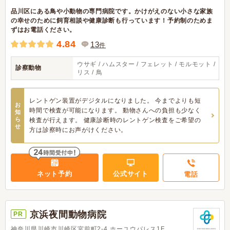
品川区にある鳥や小動物の専門病院です。かけがえのない小さな家族
の幸せのために飼育相談や健康診断も行っています！予約制のためま
ずはお電話ください。
4.84
13
件
ウサギ / ハムスター / フェレット / モルモット /
診察動物
リス / 鳥
レントゲン装置がデジタルになりました。 今までよりも短
お
時間で検査が可能になります。 動物さんへの負担も少なく
知
ら
検査が行えます。 健康診断時のレントゲン検査をご希望の
せ
方は診察時にお声がけください。
ネット予約
公式サイト
電話
京浜夜間動物病院
PR
神奈川県川崎市川崎区宮前町2-4 ホーユウパレス1F