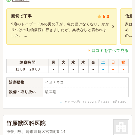
親切で丁寧
5.0
信頼
9歳のトイプードルの男の子が、急に動けなくなり、かか
家は
りつけの動物病院に行きましたが、異状なしと言われま
め、
した。 ...
の...
口コミをすべて見る
診察時間
月
火
水
木
金
土
日
祝
11:00 ~ 20:00
●
●
●
●
●
●
●
●
診察動物
イヌ / ネコ
設備・取り扱い
駐車場
↓
アクセス数: 78,702 [7月: 248 | 6月: 389 ]
竹原獣医科医院
神奈川県川崎市川崎区宮前町8-14