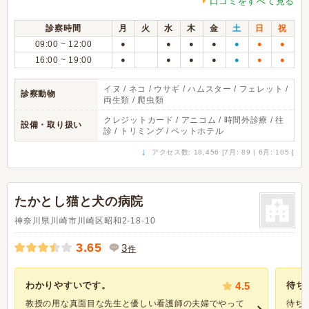
口コミをすべて見る
診察時間
月
火
水
木
金
土
日
祝
09:00 ~ 12:00
●
●
●
●
●
●
●
16:00 ~ 19:00
●
●
●
●
●
●
●
イヌ / ネコ / ウサギ / ハムスター / フェレット /
診察動物
両生類 / 爬虫類
クレジットカード / アニコム / 時間外診療 / 往
設備・取り扱い
診 / トリミング / ペットホテル
↓
アクセス数: 18,456 [7月: 89 | 6月: 105 ]
たかとし猫と犬の病院
神奈川県川崎市川崎区昭和2-18-10
3.65
3
件
わかりやすいです。
4.5
待ち
教授の用な真面目な先生と優しい看護師の夫婦でやって
待ち