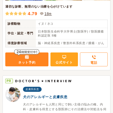
適切な診断、無理のない治療を心がけています
4.79
18
件
診察動物
イヌ / ネコ
日本獣医生命科学大学博士(獣医学) / 獣医腫瘍
学位・認定・専門
科認定医 II種
得意診察領域
脳・神経系疾患 / 整形外科系疾患 / 腫瘍・がん
ネット予約
公式サイト
電話
PR
皮膚系疾患
犬のアレルギーと皮膚疾患
犬のアレルギーも人間と同じで飼い主様の悩みの種。内
科・皮膚科を得意とする獣医師にその治療法や対処法を伺