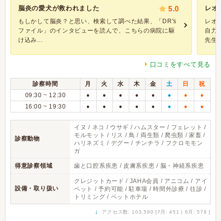
脳炎の愛犬が救われました
5.0
レオ
もしかして脳炎？と思い、検索して調べた結果、「DR's
レオ
ファイル」のインタビューを読んで、こちらの病院に駆
自力
け込み...
先生が
口コミをすべて見る
診察時間
月
火
水
木
金
土
日
祝
09:30 ~ 12:30
●
●
●
●
●
●
●
●
16:00 ~ 19:30
●
●
●
●
●
●
●
●
イヌ / ネコ / ウサギ / ハムスター / フェレット /
モルモット / リス / 鳥 / 両生類 / 爬虫類 / 家畜 /
診察動物
ハリネズミ / デグー / チンチラ / フクロモモン
ガ
得意診察領域
歯と口腔系疾患 / 皮膚系疾患 / 脳・神経系疾患
クレジットカード / JAHA会員 / アニコム / アイ
設備・取り扱い
ペット / 予約可能 / 駐車場 / 時間外診療 / 往診 /
トリミング / ペットホテル
↓
アクセス数: 103,590 [7月: 451 | 6月: 578 ]