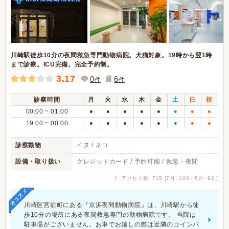
川崎駅徒歩10分の夜間救急専門動物病院。犬猫対象。19時から翌1時
まで診療。ICU完備。完全予約制。
3.17
0
6
件
件
診察時間
月
火
水
木
金
土
日
祝
00:00 ~ 01:00
●
●
●
●
●
●
●
●
19:00 ~ 00:00
●
●
●
●
●
●
●
●
診察動物
イヌ / ネコ
設備・取り扱い
クレジットカード / 予約可能 / 救急・夜間
↑
アクセス数: 715 [7月: 100 | 6月: 92 ]
オススメ
川崎区宮前町にある『京浜夜間動物病院』は、川崎駅から徒
歩10分の場所にある夜間救急専門の動物病院です。 当院は
駐車場がございません。お車でお越しの際は近隣のコインパ