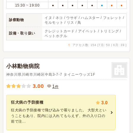
15:30 ~ 19:00
●
●
●
●
●
●
●
●
イヌ / ネコ / ウサギ / ハムスター / フェレット /
診察動物
モルモット / リス / 鳥
クレジットカード / アイペット / トリミング /
設備・取り扱い
ペットホテル
↑
アクセス数: 154 [7月: 50 | 6月: 39 ]
小林動物病院
神奈川県川崎市川崎区中島3-7-7 タイニーウッズ1F
3.00
1
件
狂犬病の予防接種
3.0
狂犬病の予防接種で飛び込みで罹りました。 大型犬とい
うこともあり、院内には入れてもらえず、外の入り口の
前で注...