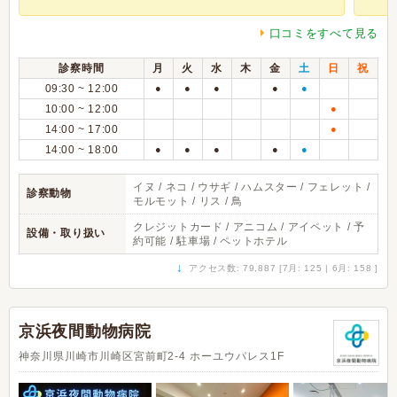
口コミをすべて見る
診察時間
月
火
水
木
金
土
日
祝
09:30 ~ 12:00
●
●
●
●
●
10:00 ~ 12:00
●
14:00 ~ 17:00
●
14:00 ~ 18:00
●
●
●
●
●
イヌ / ネコ / ウサギ / ハムスター / フェレット /
診察動物
モルモット / リス / 鳥
クレジットカード / アニコム / アイペット / 予
設備・取り扱い
約可能 / 駐車場 / ペットホテル
↓
アクセス数: 79,887 [7月: 125 | 6月: 158 ]
京浜夜間動物病院
神奈川県川崎市川崎区宮前町2-4 ホーユウパレス1F