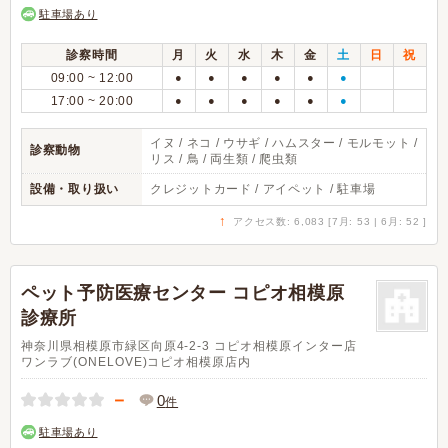
駐車場あり
診察時間
月
火
水
木
金
土
日
祝
09:00 ~ 12:00
●
●
●
●
●
●
17:00 ~ 20:00
●
●
●
●
●
●
イヌ / ネコ / ウサギ / ハムスター / モルモット /
診察動物
リス / 鳥 / 両生類 / 爬虫類
設備・取り扱い
クレジットカード / アイペット / 駐車場
↑
アクセス数: 6,083 [7月: 53 | 6月: 52 ]
ペット予防医療センター コピオ相模原
診療所
神奈川県相模原市緑区向原4-2-3 コピオ相模原インター店
ワンラブ(ONELOVE)コピオ相模原店内
－
0
件
駐車場あり