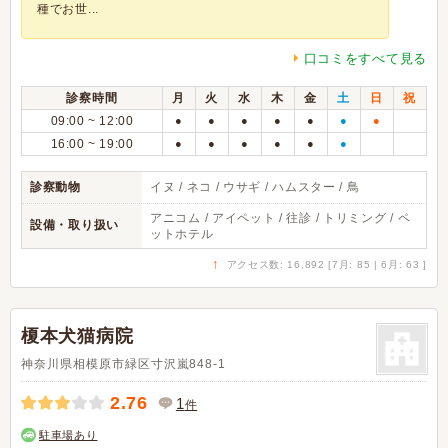
種でお世...
口コミをすべて見る
診察時間
月
火
水
木
金
土
日
祝
09:00 ~ 12:00
●
●
●
●
●
●
●
16:00 ~ 19:00
●
●
●
●
●
●
診察動物
イヌ / ネコ / ウサギ / ハムスター / 鳥
アニコム / アイペット / 往診 / トリミング / ペ
設備・取り扱い
ットホテル
↑
アクセス数: 16,892 [7月: 85 | 6月: 63 ]
榎本犬猫病院
神奈川県相模原市緑区寸沢嵐848-1
2.76
1
件
駐車場あり