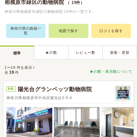
相模原市緑区の動物病院
（ 19件）
神奈川県相模原市緑区の動物病院 19件の一覧です。
神奈川県の路線一
地図で探す
口コミを探す
覧
★の数
レビュー数
新着・更新
標準
1〜19 件を表示 /
★の数・表示順について
19
全
件
陽光台グランベッツ動物病院
PR
神奈川県相模原市中央区陽光台3-5-4