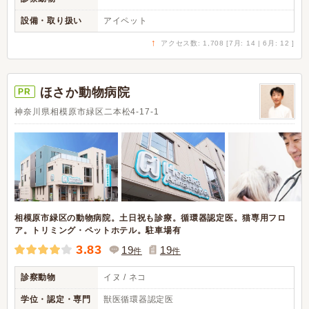
設備・取り扱い
アイペット
↑
アクセス数: 1,708 [7月: 14 | 6月: 12 ]
ほさか動物病院
PR
神奈川県相模原市緑区二本松4-17-1
相模原市緑区の動物病院。土日祝も診療。循環器認定医。猫専用フロ
ア。トリミング・ペットホテル。駐車場有
3.83
19
19
件
件
診察動物
イヌ / ネコ
学位・認定・専門
獣医循環器認定医