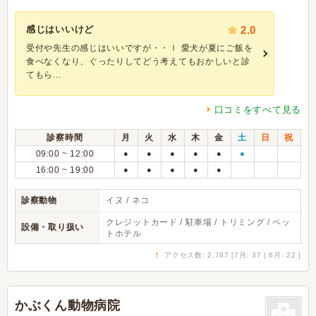
感じはいいけど
2.0
受付や先生の感じはいいですが・・ｌ 愛犬が夏にご飯を
食べなくなり、ぐったりしてどう考えてもおかしいと診
てもら...
口コミをすべて見る
診察時間
月
火
水
木
金
土
日
祝
09:00 ~ 12:00
●
●
●
●
●
●
16:00 ~ 19:00
●
●
●
●
●
診察動物
イヌ / ネコ
クレジットカード / 駐車場 / トリミング / ペッ
設備・取り扱い
トホテル
↑
アクセス数: 2,787 [7月: 37 | 6月: 22 ]
かぶくん動物病院