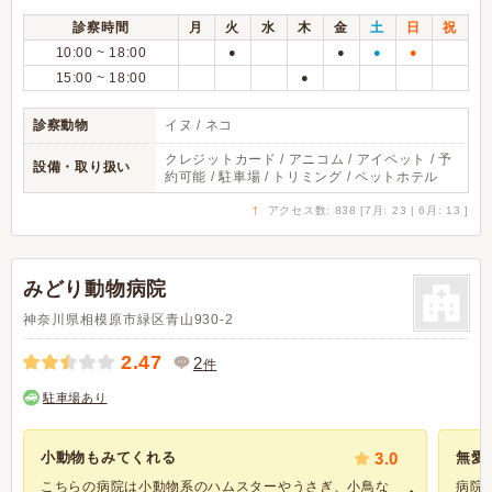
診察時間
月
火
水
木
金
土
日
祝
10:00 ~ 18:00
●
●
●
●
15:00 ~ 18:00
●
診察動物
イヌ / ネコ
クレジットカード / アニコム / アイペット / 予
設備・取り扱い
約可能 / 駐車場 / トリミング / ペットホテル
↑
アクセス数: 838 [7月: 23 | 6月: 13 ]
みどり動物病院
神奈川県相模原市緑区青山930-2
2.47
2
件
駐車場あり
小動物もみてくれる
3.0
無愛
こちらの病院は小動物系のハムスターやうさぎ、小鳥な
病院