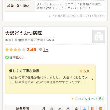
クレジットカード / アニコム / 駐車場 / 時間外
設備・取り扱い
診療 / 往診 / トリミング / ペットホテル
↓
アクセス数: 22,889 [7月: 128 | 6月: 133 ]
大沢どうぶつ病院
神奈川県相模原市緑区大島1745-4
3.49
1
件
駐車場あり
優しくて丁寧な診察。
5.0
我が家の猫の健康診断に伺いました。 大通りに面してお
り、駐車場も広かったので車は停めやすかったです。 ...
口コミをすべて見る
診察時間
月
火
水
木
金
土
日
祝