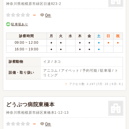
神奈川県相模原市緑区日連823-2
－
0
件
駐車場あり
診察時間
月
火
水
木
金
土
日
祝
09:00 ~ 12:00
●
●
●
●
●
●
●
16:00 ~ 19:00
●
●
●
●
●
診察動物
イヌ / ネコ
アニコム / アイペット / 予約可能 / 駐車場 / ト
設備・取り扱い
リミング
↑
アクセス数: 2,197 [7月: 23 | 6月: 6 ]
どうぶつ病院東橋本
神奈川県相模原市緑区東橋本1-12-13
－
0
件