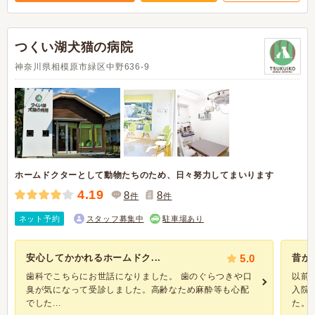
つくい湖犬猫の病院
神奈川県相模原市緑区中野636-9
ホームドクターとして動物たちのため、日々努力してまいります
4.19
8
8
件
件
ネット予約
スタッフ募集中
駐車場あり
安心してかかれるホームドク...
5.0
昔か
歯科でこちらにお世話になりました。 歯のぐらつきや口
以前
臭が気になって受診しました。高齢なため麻酔等も心配
入院
でした...
た。 「