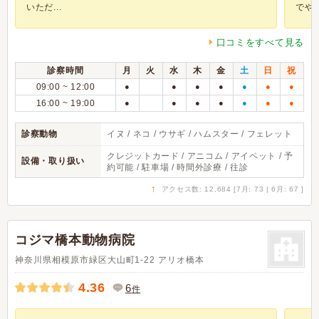
いただ...
でや..
口コミをすべて見る
診察時間
月
火
水
木
金
土
日
祝
09:00 ~ 12:00
●
●
●
●
●
●
●
16:00 ~ 19:00
●
●
●
●
●
●
●
診察動物
イヌ / ネコ / ウサギ / ハムスター / フェレット
クレジットカード / アニコム / アイペット / 予
設備・取り扱い
約可能 / 駐車場 / 時間外診療 / 往診
↑
アクセス数: 12,684 [7月: 73 | 6月: 67 ]
コジマ橋本動物病院
神奈川県相模原市緑区大山町1-22 アリオ橋本
4.36
6
件