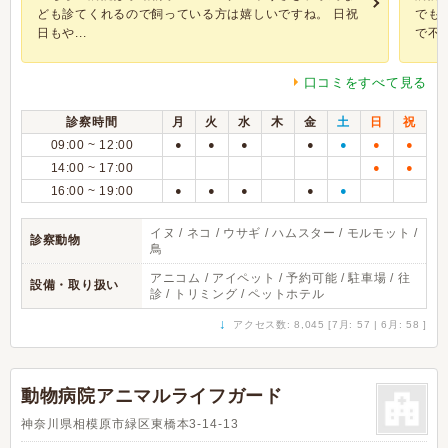
ども診てくれるので飼っている方は嬉しいですね。 日祝
でも
日もや...
で不親
口コミをすべて見る
診察時間
月
火
水
木
金
土
日
祝
09:00 ~ 12:00
●
●
●
●
●
●
●
14:00 ~ 17:00
●
●
16:00 ~ 19:00
●
●
●
●
●
イヌ / ネコ / ウサギ / ハムスター / モルモット /
診察動物
鳥
アニコム / アイペット / 予約可能 / 駐車場 / 往
設備・取り扱い
診 / トリミング / ペットホテル
↓
アクセス数: 8,045 [7月: 57 | 6月: 58 ]
動物病院アニマルライフガード
神奈川県相模原市緑区東橋本3-14-13