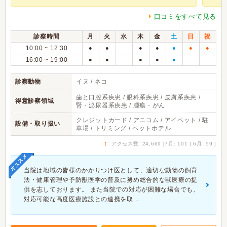
口コミをすべて見る
診察時間
月
火
水
木
金
土
日
祝
10:00 ~ 12:30
●
●
●
●
●
●
●
16:00 ~ 19:00
●
●
●
●
●
診察動物
イヌ / ネコ
歯と口腔系疾患 / 眼科系疾患 / 皮膚系疾患 /
得意診察領域
腎・泌尿器系疾患 / 腫瘍・がん
クレジットカード / アニコム / アイペット / 駐
設備・取り扱い
車場 / トリミング / ペットホテル
↑
アクセス数: 24,669 [7月: 101 | 6月: 59 ]
オススメ
当院は地域の皆様のかかりつけ医として、適切な動物の飼育
法・健康管理や予防獣医学の普及に努め総合的な獣医療の提
供を志しております。 また当院での対応が困難な場合でも、
対応可能な高度医療施設との連携を取...