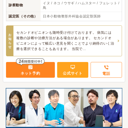
イヌ / ネコ / ウサギ / ハムスター / フェレット /
診察動物
鳥
認定医（その他）
日本小動物整形外科協会認定獣医師
セカンドオピニオンも随時受け付けております。 病気には
お
複数の診断や治療方法がある場合があります。 セカンドオ
知
ら
ピニオンによって幅広い意見を聞くことでより納得のいく治
せ
療を選択できることもあります。 当院で...
ネット予約
公式サイト
電話