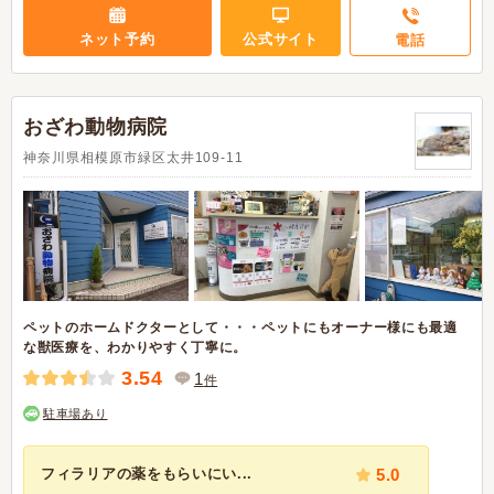
ネット予約
公式サイト
電話
おざわ動物病院
神奈川県相模原市緑区太井109-11
ペットのホームドクターとして・・・ペットにもオーナー様にも最適
な獣医療を、わかりやすく丁寧に。
3.54
1
件
駐車場あり
フィラリアの薬をもらいにい...
5.0