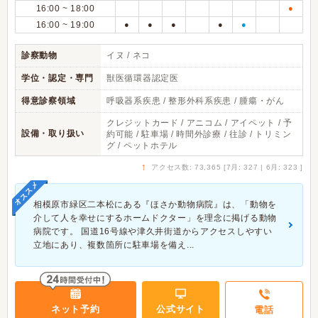
16:00 ~ 18:00
●
16:00 ~ 19:00
●
●
●
●
●
診察動物
イヌ / ネコ
学位・認定・専門
獣医循環器認定医
得意診察領域
呼吸器系疾患 / 整形外科系疾患 / 腫瘍・がん
クレジットカード / アニコム / アイペット / 予
設備・取り扱い
約可能 / 駐車場 / 時間外診療 / 往診 / トリミン
グ / ペットホテル
↑
アクセス数: 73,365 [7月: 327 | 6月: 323 ]
オススメ
相模原市緑区二本松にある『ほさか動物病院』は、「動物を
介して人を幸せにするホームドクター」を理念に掲げる動物
病院です。 国道16号線や津久井街道からアクセスしやすい
立地にあり、複数箇所に駐車場を備え...
ネット予約
公式サイト
電話