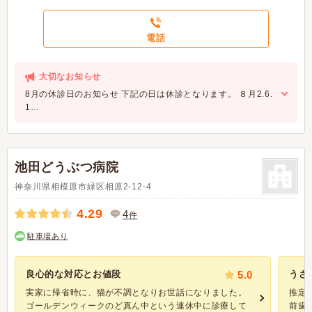
電話
大切なお知らせ
8月の休診日のお知らせ 下記の日は休診となります。 ８月2.6.
1…
池田どうぶつ病院
神奈川県相模原市緑区相原2-12-4
4.29
4
件
駐車場あり
良心的な対応とお値段
5.0
うさ
実家に帰省時に、猫が不調となりお世話になりました。
推定
ゴールデンウィークのど真ん中という連休中に診療して
前歯