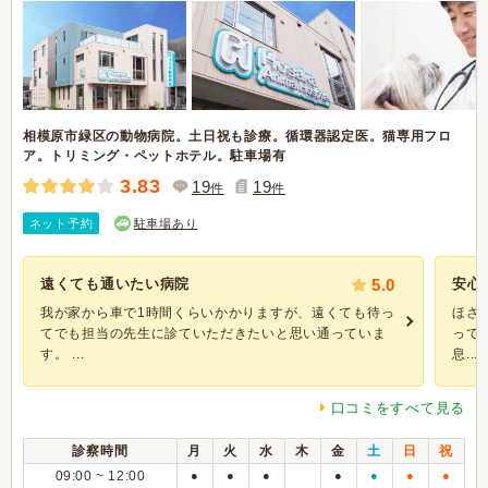
相模原市緑区の動物病院。土日祝も診療。循環器認定医。猫専用フロ
ア。トリミング・ペットホテル。駐車場有
3.83
19
19
件
件
ネット予約
駐車場あり
遠くても通いたい病院
5.0
安心
我が家から車で1時間くらいかかりますが、遠くても待っ
ほさ
てでも担当の先生に診ていただきたいと思い通っていま
って
す。 ...
息...
口コミをすべて見る
診察時間
月
火
水
木
金
土
日
祝
09:00 ~ 12:00
●
●
●
●
●
●
●