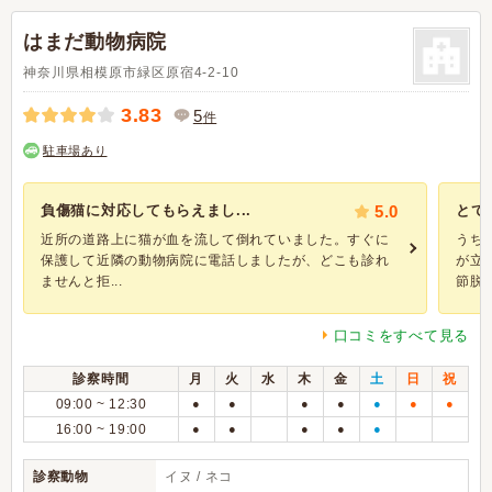
はまだ動物病院
神奈川県相模原市緑区原宿4-2-10
3.83
5
件
駐車場あり
負傷猫に対応してもらえまし...
5.0
とて
近所の道路上に猫が血を流して倒れていました。すぐに
うち
保護して近隣の動物病院に電話しましたが、どこも診れ
が立
ませんと拒...
節脱臼
口コミをすべて見る
診察時間
月
火
水
木
金
土
日
祝
09:00 ~ 12:30
●
●
●
●
●
●
●
16:00 ~ 19:00
●
●
●
●
●
診察動物
イヌ / ネコ