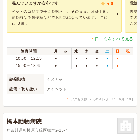
混んでいますが安心です
5.0
電話
ペットのコジマで子犬を購入し、そのまま、避妊手術、
去勢
定期的な予防接種などでお世話になっています。 年に
査の
2、3回...
この病
口コミをすべて見る
診察時間
月
火
水
木
金
土
日
祝
10:00 ~ 12:15
●
●
●
●
●
●
15:00 ~ 18:45
●
●
●
●
●
●
診察動物
イヌ / ネコ
設備・取り扱い
アイペット
↑
アクセス数: 20,414 [7月: 74 | 6月: 40 ]
橋本動物病院
神奈川県相模原市緑区橋本2-26-4