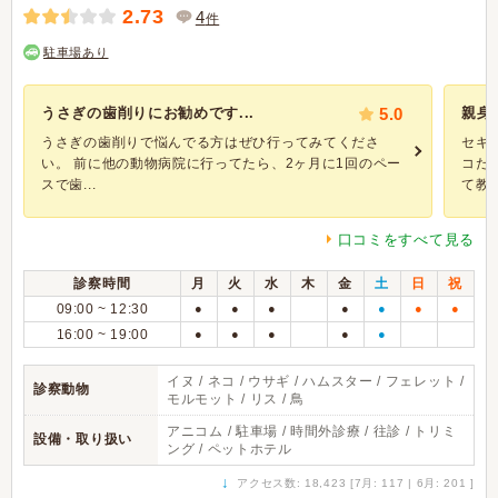
2.73
4
件
駐車場あり
うさぎの歯削りにお勧めです...
5.0
親身
うさぎの歯削りで悩んでる方はぜひ行ってみてくださ
セキ
い。 前に他の動物病院に行ってたら、2ヶ月に1回のペー
コだ
スで歯...
て教え.
口コミをすべて見る
診察時間
月
火
水
木
金
土
日
祝
09:00 ~ 12:30
●
●
●
●
●
●
●
16:00 ~ 19:00
●
●
●
●
●
イヌ / ネコ / ウサギ / ハムスター / フェレット /
診察動物
モルモット / リス / 鳥
アニコム / 駐車場 / 時間外診療 / 往診 / トリミ
設備・取り扱い
ング / ペットホテル
↓
アクセス数: 18,423 [7月: 117 | 6月: 201 ]