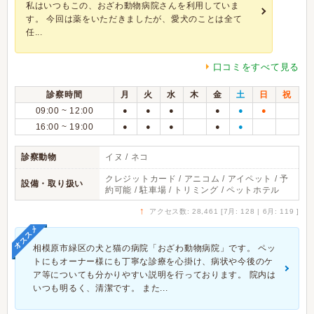
私はいつもこの、おざわ動物病院さんを利用していま
す。 今回は薬をいただきましたが、愛犬のことは全て
任...
口コミをすべて見る
診察時間
月
火
水
木
金
土
日
祝
09:00 ~ 12:00
●
●
●
●
●
●
16:00 ~ 19:00
●
●
●
●
●
診察動物
イヌ / ネコ
クレジットカード / アニコム / アイペット / 予
設備・取り扱い
約可能 / 駐車場 / トリミング / ペットホテル
↑
アクセス数: 28,461 [7月: 128 | 6月: 119 ]
オススメ
相模原市緑区の犬と猫の病院「おざわ動物病院」です。 ペッ
トにもオーナー様にも丁寧な診療を心掛け、病状や今後のケ
ア等についても分かりやすい説明を行っております。 院内は
いつも明るく、清潔です。 また...