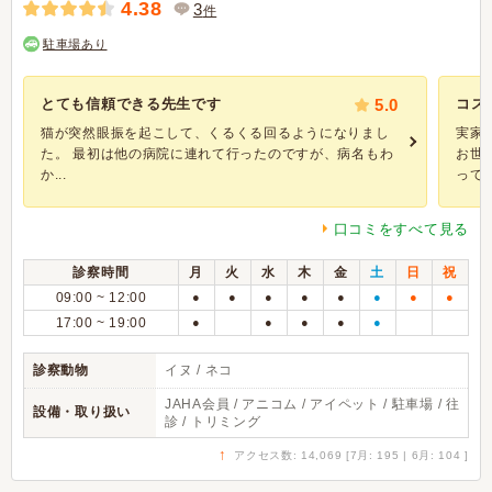
4.38
3
件
駐車場あり
とても信頼できる先生です
5.0
コス
猫が突然眼振を起こして、くるくる回るようになりまし
実家
た。 最初は他の病院に連れて行ったのですが、病名もわ
お世
か...
ってみ.
口コミをすべて見る
診察時間
月
火
水
木
金
土
日
祝
09:00 ~ 12:00
●
●
●
●
●
●
●
●
17:00 ~ 19:00
●
●
●
●
●
診察動物
イヌ / ネコ
JAHA会員 / アニコム / アイペット / 駐車場 / 往
設備・取り扱い
診 / トリミング
↑
アクセス数: 14,069 [7月: 195 | 6月: 104 ]