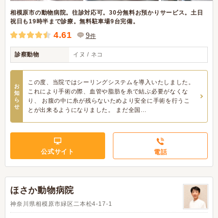
相模原市の動物病院。往診対応可。30分無料お預かりサービス。土日
祝日も19時半まで診療。無料駐車場9台完備。
4.61
9
件
診察動物
イヌ / ネコ
この度、当院ではシーリングシステムを導入いたしました。
お
これにより手術の際、血管や脂肪を糸で結ぶ必要がなくな
知
ら
り、 お腹の中に糸が残らないためより安全に手術を行うこ
せ
とが出来るようになりました。 まだ全国...
公式サイト
電話
ほさか動物病院
神奈川県相模原市緑区二本松4-17-1