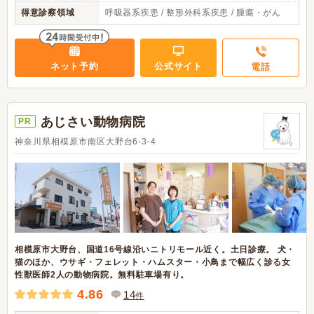
得意診察領域
呼吸器系疾患 / 整形外科系疾患 / 腫瘍・がん
ネット予約
公式サイト
電話
あじさい動物病院
PR
神奈川県相模原市南区大野台6-3-4
相模原市大野台、国道16号線沿いニトリモール近く。土日診療。 犬・
猫のほか、ウサギ・フェレット・ハムスター・小鳥まで幅広く診る女
性獣医師2人の動物病院。無料駐車場有り。
4.86
14
件