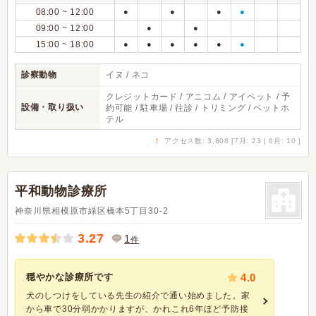
08:00 ~ 12:00
●
●
●
●
09:00 ~ 12:00
●
●
15:00 ~ 18:00
●
●
●
●
●
●
診察動物
イヌ / ネコ
クレジットカード / アニコム / アイペット / 予
設備・取り扱い
約可能 / 駐車場 / 往診 / トリミング / ペットホ
テル
↑
アクセス数: 3,808 [7月: 23 | 6月: 10 ]
平和動物診療所
神奈川県相模原市緑区橋本5丁目30-2
3.27
1
件
穏やかな診療所です
4.0
犬のしつけをしている先生の紹介で通い始めました。家
から車で30分弱かかりますが、かれこれ6年ほど予防接