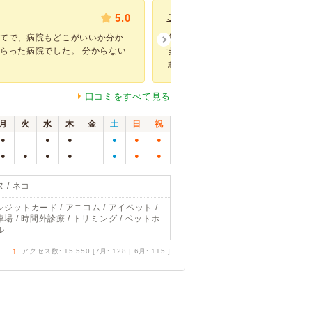
5.0
こんな素晴らしい病院他に無いで
めてで、病院もどこがいいか分か
今は引っ越してしまい、通えなくな
らった病院でした。 分からない
すが、本当にこの病院を超える病院
ます。 ...
口コミをすべて見る
月
火
水
木
金
土
日
祝
●
●
●
●
●
●
●
●
●
●
●
●
●
 / ネコ
レジットカード / アニコム / アイペット /
車場 / 時間外診療 / トリミング / ペットホ
ル
↑
アクセス数: 15,550 [7月: 128 | 6月: 115 ]