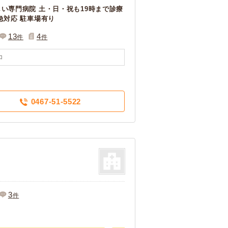
い専門病院 土・日・祝も19時まで診療
急対応 駐車場有り
13
4
件
件
コ
0467-51-5522
3
件