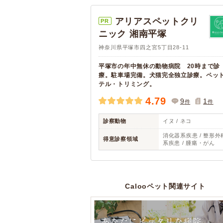
アリアスペットクリ
PR
ニック 湘南平塚
神奈川県平塚市四之宮5丁目28-11
平塚市の年中無休の動物病院 20時まで診
療。駐車場完備。犬猫完全独立診療。ペッ
テル・トリミング。
4.79
9
1
件
件
診察動物
イヌ / ネコ
消化器系疾患 / 整形外
得意診察領域
系疾患 / 腫瘍・がん
Calooペット関連サイト