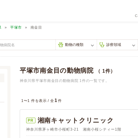
C
県
平塚市
南金目
平塚市南金目の動物病院
（ 1件）
神奈川県平塚市南金目の動物病院 1件の一覧です。
1
1〜1 件を表示 /
全
件
湘南キャットクリニック
PR
神奈川県茅ヶ崎市小桜町3-21 湘南小桜シティー1階