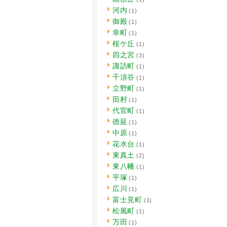
河内
(1)
御殿
(1)
幸町
(1)
桜ケ丘
(1)
四之宮
(3)
諏訪町
(1)
千須谷
(1)
立野町
(1)
田村
(1)
代官町
(1)
徳延
(1)
中原
(1)
花水台
(1)
東真土
(2)
東八幡
(1)
平塚
(1)
広川
(1)
富士見町
(1)
松風町
(1)
万田
(1)