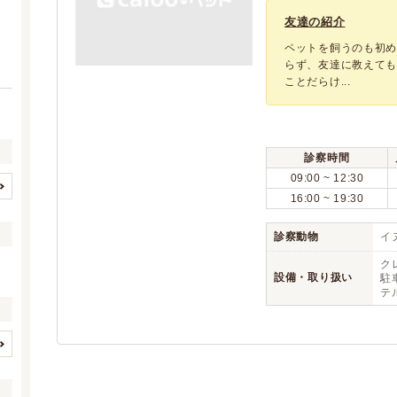
友達の紹介
ペットを飼うのも初
らず、友達に教えても
ことだらけ...
診察時間
09:00 ~ 12:30
16:00 ~ 19:30
横浜市すべて
横浜市鶴見区
(398)
(22)
横浜市神奈川区
横浜市西区
(30)
(10)
診察動物
イヌ
横浜市中区
横浜市南区
(26)
(18)
ク
設備・取り扱い
駐
横浜市保土ケ谷区
横浜市磯子区
(13)
(18)
テ
横浜市金沢区
横浜市港北区
(20)
(32)
横浜市戸塚区
横浜市港南区
(22)
(25)
横浜市旭区
横浜市緑区
(24)
(19)
イヌ
ネコ
(1)
(1)
横浜市瀬谷区
横浜市栄区
(12)
(10)
(0)
(0)