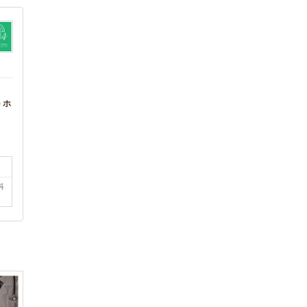
中郡大磯町
中郡二宮町
(6)
(6)
足柄上郡大井町
足柄上郡松田町
(2)
(1)
足柄上郡開成町
足柄下郡箱根町
(2)
(2)
足柄下郡真鶴町
足柄下郡湯河原町
(1)
(3)
愛甲郡愛川町
愛甲郡清川村
(2)
(1)
トホ
科