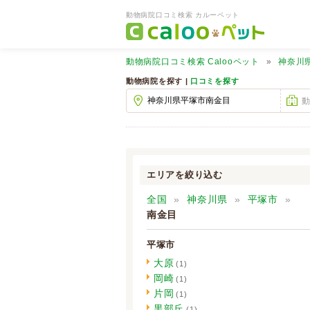
動物病院口コミ検索 カルーペット
動物病院口コミ検索
Calooペット
神奈川
動物病院を探す |
口コミを探す
エリアを絞り込む
全国
神奈川県
平塚市
南金目
平塚市
大原
(1)
岡崎
(1)
片岡
(1)
黒部丘
(1)