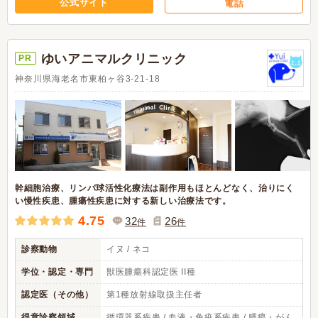
公式サイト
電話
ゆいアニマルクリニック
PR
神奈川県海老名市東柏ヶ谷3-21-18
幹細胞治療、リンパ球活性化療法は副作用もほとんどなく、治りにく
い慢性疾患、腫瘍性疾患に対する新しい治療法です。
4.75
32
26
件
件
診察動物
イヌ / ネコ
学位・認定・専門
獣医腫瘍科認定医 II種
認定医（その他）
第1種放射線取扱主任者
得意診察領域
循環器系疾患 / 血液・免疫系疾患 / 腫瘍・がん