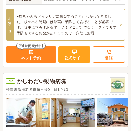
●猫ちゃんもフィラリアに感染することがわかってきまし
お
た。蚊の出る時期には確実に予防してあげることが必要で
知
ら
す。背中に垂らすお薬で、ノミダニだけでなく、フィラリア
せ
予防もできるお薬がありますので、病院にお尋...
ネット予約
公式サイト
電話
かしわだい動物病院
PR
神奈川県海老名市柏ヶ谷5丁目17-23