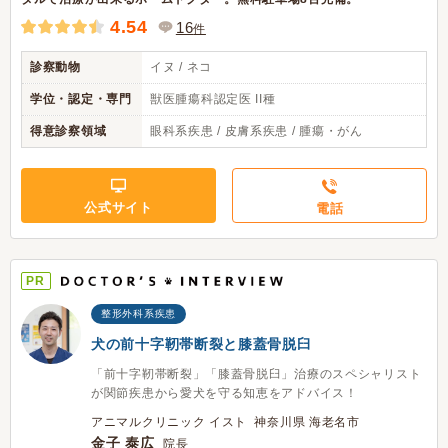
4.54
16
件
診察動物
イヌ / ネコ
学位・認定・専門
獣医腫瘍科認定医 II種
得意診察領域
眼科系疾患 / 皮膚系疾患 / 腫瘍・がん
公式サイト
電話
PR
整形外科系疾患
犬の前十字靭帯断裂と膝蓋骨脱臼
「前十字靭帯断裂」「膝蓋骨脱臼」治療のスペシャリスト
が関節疾患から愛犬を守る知恵をアドバイス！
アニマルクリニック イスト 神奈川県 海老名市
金子 泰広
院長