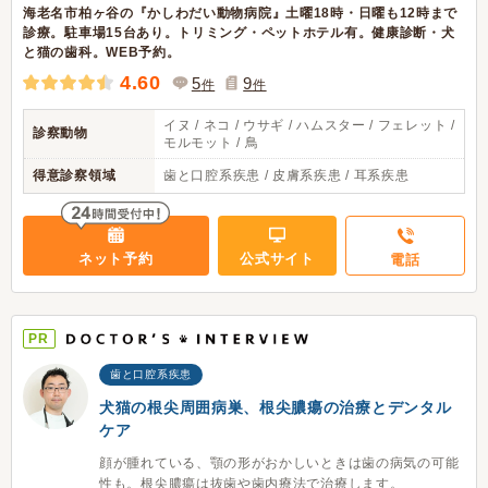
海老名市柏ヶ谷の『かしわだい動物病院』土曜18時・日曜も12時まで
診療。駐車場15台あり。トリミング・ペットホテル有。健康診断・犬
と猫の歯科。WEB予約。
4.60
5
9
件
件
イヌ / ネコ / ウサギ / ハムスター / フェレット /
診察動物
モルモット / 鳥
得意診察領域
歯と口腔系疾患 / 皮膚系疾患 / 耳系疾患
ネット予約
公式サイト
電話
PR
歯と口腔系疾患
犬猫の根尖周囲病巣、根尖膿瘍の治療とデンタル
ケア
顔が腫れている、顎の形がおかしいときは歯の病気の可能
性も。根尖膿瘍は抜歯や歯内療法で治療します。