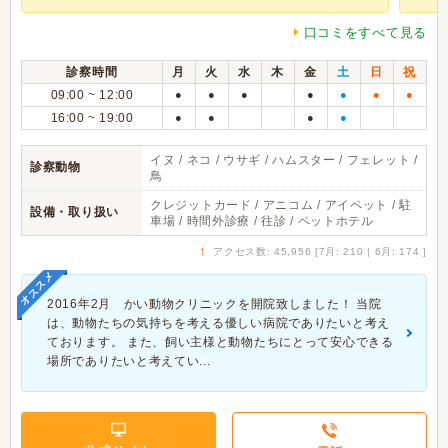
口コミをすべて見る
診察時間
月
火
水
木
金
土
日
祝
09:00 ~ 12:00
●
●
●
●
●
●
●
16:00 ~ 19:00
●
●
●
●
イヌ / ネコ / ウサギ / ハムスター / フェレット /
診察動物
鳥
クレジットカード / アニコム / アイペット / 駐
設備・取り扱い
車場 / 時間外診療 / 往診 / ペットホテル
↑
アクセス数: 45,956 [7月: 210 | 6月: 174 ]
オススメ
2016年2月 かい動物クリニックを開院致しました！ 当院
は、動物たちの気持ちを考える優しい病院でありたいと考え
ております。 また、飼い主様と動物たちにとって安心できる
場所でありたいと考えてい...