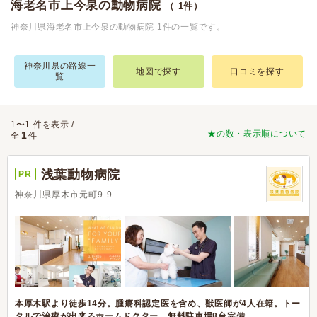
海老名市上今泉の動物病院
（ 1件）
神奈川県海老名市上今泉の動物病院 1件の一覧です。
神奈川県の路線一
地図で探す
口コミを探す
覧
1〜1 件を表示 /
★の数・表示順について
1
全
件
浅葉動物病院
PR
神奈川県厚木市元町9-9
本厚木駅より徒歩14分。腫瘍科認定医を含め、獣医師が4人在籍。トー
タルで治療が出来るホームドクター。無料駐車場8台完備。