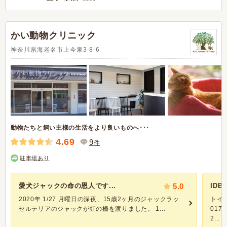
かい動物クリニック
神奈川県海老名市上今泉3-8-6
動物たちと飼い主様の生活をより良いものへ･･･
4.69
9
件
駐車場あり
愛犬ジャックの命の恩人です...
5.0
ID
2020年 1/27 月曜日の深夜、15歳2ヶ月のジャックラッ
トイ
セルテリアのジャックが虹の橋を渡りました。 1...
01
2...