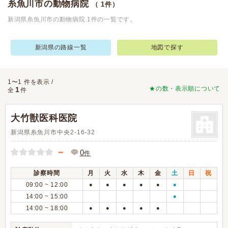
糸魚川市の動物病院
（ 1件）
新潟県糸魚川市の動物病院 1件の一覧です。
新潟県の路線一覧
地図で探す
1〜1 件を表示 /
★の数・表示順について
1
全
件
大竹獣医科医院
新潟県糸魚川市中央2-16-32
－
0
件
診察時間
月
火
水
木
金
土
日
祝
09:00 ~ 12:00
●
●
●
●
●
●
14:00 ~ 15:00
●
14:00 ~ 18:00
●
●
●
●
●