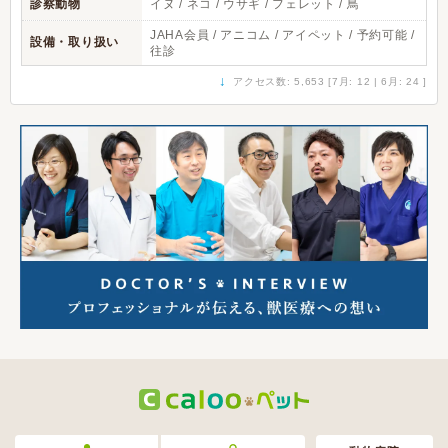
診察動物
イヌ / ネコ / ウサギ / フェレット / 鳥
JAHA会員 / アニコム / アイペット / 予約可能 /
設備・取り扱い
往診
↓
アクセス数: 5,653 [7月: 12 | 6月: 24 ]