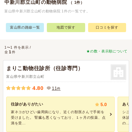
中新川郡立山町の動物病院
（ 1件）
富山県中新川郡立山町の動物病院 1件の一覧です。
富山県の路線一覧
地図で探す
口コミを探す
1〜1 件を表示 /
★の数・表示順について
1
全
件
まりこ動物往診所（往診専門）
富山県中新川郡立山町
4.80
11
件
往診がありがたい
5.0
あり
家ネコがひどい歯周病になり、近くの獣医さんで手術を
シニ
受けました。 腎臓も悪くなっており、１ヶ月の投薬、点
休診
滴を受...
の...