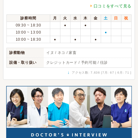
口コミをすべて見る
診察時間
月
火
水
木
金
土
日
祝
09:30 ~ 18:30
●
●
10:00 ~ 13:00
●
10:00 ~ 18:30
●
●
●
診察動物
イヌ / ネコ / 家畜
設備・取り扱い
クレジットカード / 予約可能 / 往診
↓
アクセス数: 7,636 [7月: 67 | 6月: 71 ]