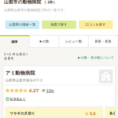
山梨市の動物病院
（ 2件）
山梨県山梨市の動物病院 2件の一覧です。
山梨県の路線一覧
地図で探す
口コミを探す
★の数
レビュー数
新着・更新
標準
1〜2 件を表示 /
★の数・表示順について
2
全
件
アミ動物病院
山梨県山梨市落合477-2
4.27
10
件
駐車場あり
ウサギの爪切り
5.0
良心