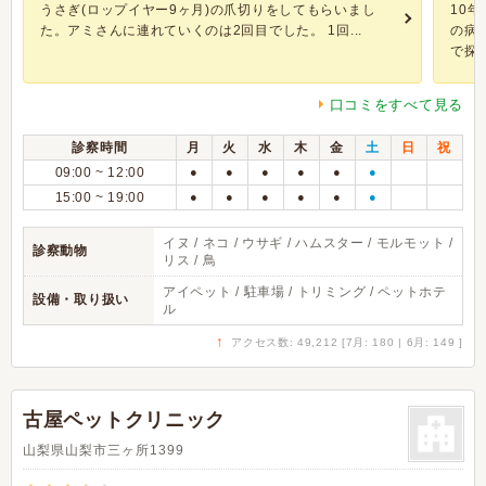
うさぎ(ロップイヤー9ヶ月)の爪切りをしてもらいまし
10
た。アミさんに連れていくのは2回目でした。 1回...
の病
で探し
口コミをすべて見る
診察時間
月
火
水
木
金
土
日
祝
09:00 ~ 12:00
●
●
●
●
●
●
15:00 ~ 19:00
●
●
●
●
●
●
イヌ / ネコ / ウサギ / ハムスター / モルモット /
診察動物
リス / 鳥
アイペット / 駐車場 / トリミング / ペットホテ
設備・取り扱い
ル
↑
アクセス数: 49,212 [7月: 180 | 6月: 149 ]
古屋ペットクリニック
山梨県山梨市三ヶ所1399