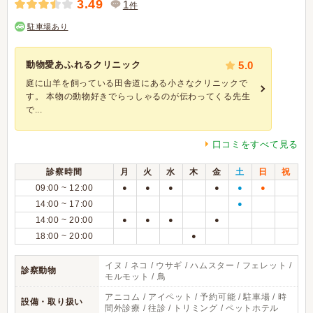
3.49
1
件
駐車場あり
動物愛あふれるクリニック
5.0
庭に山羊を飼っている田舎道にある小さなクリニックで
す。 本物の動物好きでらっしゃるのが伝わってくる先生
で...
口コミをすべて見る
診察時間
月
火
水
木
金
土
日
祝
09:00 ~ 12:00
●
●
●
●
●
●
14:00 ~ 17:00
●
14:00 ~ 20:00
●
●
●
●
18:00 ~ 20:00
●
イヌ / ネコ / ウサギ / ハムスター / フェレット /
診察動物
モルモット / 鳥
アニコム / アイペット / 予約可能 / 駐車場 / 時
設備・取り扱い
間外診療 / 往診 / トリミング / ペットホテル