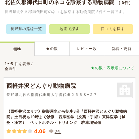
北佐久郡御代田町のネコを診察する動物病院
（ 5件）
長野県北佐久郡御代田町のネコを診察する動物病院 5件の一覧です。
長野県の路線一覧
地図で探す
口コミを探す
★の数
レビュー数
新着・更新
標準
1〜5 件を表示 /
★の数・表示順について
5
全
件
西軽井沢どんぐり動物病院
長野県北佐久郡御代田町大字御代田２５６８−２７
《西軽井沢エリア》御影用水から徒歩3分『西軽井沢どんぐり動物病
院』土日祝も19時まで診療 西洋医学（投薬・手術）東洋医学（鍼
灸・漢方） ペットホテル・トリミング 駐車場完備
4.06
2
件