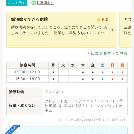
ネット予約
駐車場あり
鍼治療ができる病院
5.0
とて
動物病院を探していたところ、近くにできると聞いて 楽
皮膚
しみに待っていました。 開業して早速うちの マルチー...
猫だ
口コミをすべて見る
診察時間
月
火
水
木
金
土
日
祝
09:00 ~ 12:00
●
●
●
●
●
●
16:00 ~ 19:00
●
●
●
●
●
●
診察動物
イヌ / ネコ
クレジットカード / アニコム / アイペット / 予
設備・取り扱い
約可能 / 駐車場 / 往診 / トリミング / ペットホ
テル
↑
アクセス数: 23,921 [7月: 136 | 6月: 116 ]
オススメ