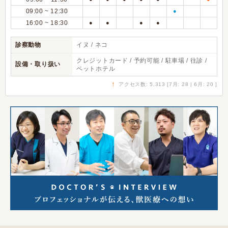
09:00 ~ 12:30
●
16:00 ~ 18:30
●
●
●
●
診察動物
イヌ / ネコ
クレジットカード / 予約可能 / 駐車場 / 往診 /
設備・取り扱い
ペットホテル
↑
アクセス数: 5,313 [7月: 28 | 6月: 20 ]