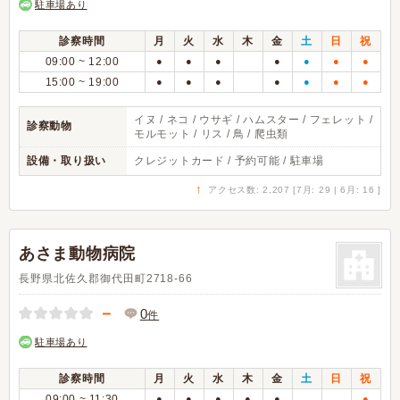
駐車場あり
診察時間
月
火
水
木
金
土
日
祝
09:00 ~ 12:00
●
●
●
●
●
●
●
15:00 ~ 19:00
●
●
●
●
●
●
●
イヌ / ネコ / ウサギ / ハムスター / フェレット /
診察動物
モルモット / リス / 鳥 / 爬虫類
設備・取り扱い
クレジットカード / 予約可能 / 駐車場
↑
アクセス数: 2,207 [7月: 29 | 6月: 16 ]
あさま動物病院
長野県北佐久郡御代田町2718-66
－
0
件
駐車場あり
診察時間
月
火
水
木
金
土
日
祝
09:00 ~ 11:30
●
●
●
●
●
●