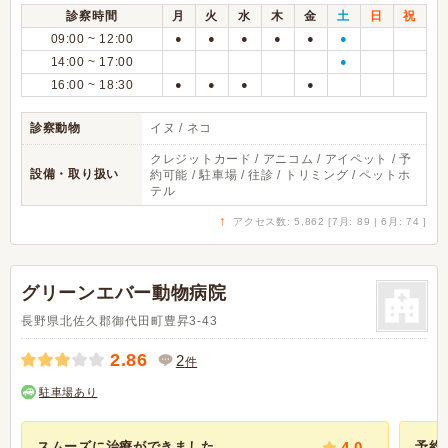
診察時間
月
火
水
木
金
土
日
祝
09:00 ~ 12:00
●
●
●
●
●
●
14:00 ~ 17:00
●
16:00 ~ 18:30
●
●
●
●
診察動物
イヌ / ネコ
クレジットカード / アニコム / アイペット / 予
設備・取り扱い
約可能 / 駐車場 / 往診 / トリミング / ペットホ
テル
↑
アクセス数: 5,862 [7月: 89 | 6月: 74 ]
グリーンエバー動物病院
長野県北佐久郡御代田町豊昇3-43
2.86
2
件
駐車場あり
スムーズに治療ができました...
4.0
予約