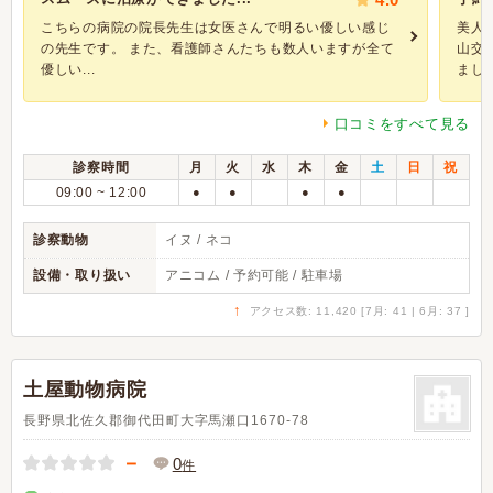
こちらの病院の院長先生は女医さんで明るい優しい感じ
美人
の先生です。 また、看護師さんたちも数人いますが全て
山交
優しい...
ました。
口コミをすべて見る
診察時間
月
火
水
木
金
土
日
祝
09:00 ~ 12:00
●
●
●
●
診察動物
イヌ / ネコ
設備・取り扱い
アニコム / 予約可能 / 駐車場
↑
アクセス数: 11,420 [7月: 41 | 6月: 37 ]
土屋動物病院
長野県北佐久郡御代田町大字馬瀬口1670-78
－
0
件