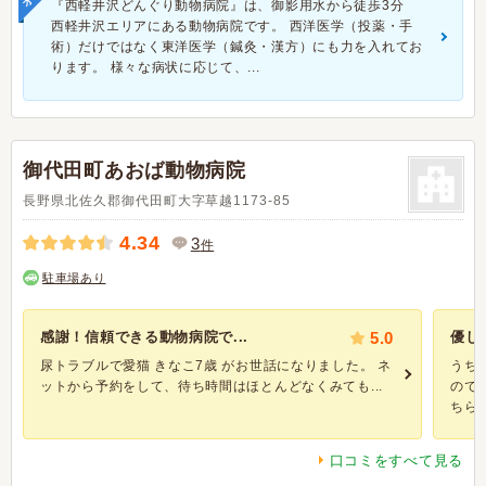
『西軽井沢どんぐり動物病院』は、御影用水から徒歩3分
西軽井沢エリアにある動物病院です。 西洋医学（投薬・手
術）だけではなく東洋医学（鍼灸・漢方）にも力を入れてお
ります。 様々な病状に応じて、...
御代田町あおば動物病院
長野県北佐久郡御代田町大字草越1173-85
4.34
3
件
駐車場あり
感謝！信頼できる動物病院で...
5.0
優し
尿トラブルで愛猫 きなこ7歳 がお世話になりました。 ネ
うち
ットから予約をして、待ち時間はほとんどなくみても...
ので
ちらの.
口コミをすべて見る