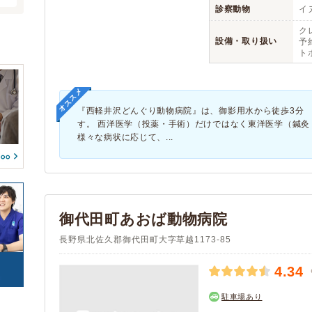
クレジットカード
アニコム
(2)
(2)
診察動物
イヌ
(2)
(0)
(0)
アイペット
(2)
腎・泌尿器系疾患
内分泌代謝系疾患
ク
(2)
(2)
(0)
設備・取り扱い
予約
血液・免疫系疾患
筋肉系疾患
(2)
(2)
ト
予約可能
駐車場
(2)
(2)
整形外科系疾患
耳系疾患
(2)
(2)
(0)
(0)
生殖器系疾患
感染症系疾患
(2)
(2)
オススメ
往診
(2)
(0)
寄生虫
腫瘍・がん
(2)
(2)
『西軽井沢どんぐり動物病院』は、御影用水から徒歩3分
トリミング
(0)
(2)
す。 西洋医学（投薬・手術）だけではなく東洋医学（鍼
中毒
心の病気
(2)
(1)
ペットホテル
(2)
様々な病状に応じて、...
東洋医学
けが・その他
(1)
(2)
御代田町あおば動物病院
長野県北佐久郡御代田町大字草越1173-85
4.34
駐車場あり