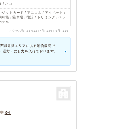
 / ネコ
レジットカード / アニコム / アイペット /
可能 / 駐車場 / 往診 / トリミング / ペッ
ホテル
↑
アクセス数: 23,912 [7月: 136 | 6月: 116 ]
 西軽井沢エリアにある動物病院で
灸・漢方）にも力を入れております。
3
件