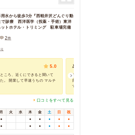
影用水から徒歩3分『西軽井沢どんぐり動
まで診療 西洋医学（投薬・手術）東洋
ペットホテル・トリミング 駐車場完備
2
件
あり
5.0
とても良い先生でした。
たところ、近くにできると聞いて
皮膚疾患が何年も治らず受診しまし
た。 開業して早速うちの マルチ
良猫だったので家族以外、病院でも
で ...
口コミをすべて見る
月
火
水
木
金
土
日
祝
●
●
●
●
●
●
●
●
●
●
●
●