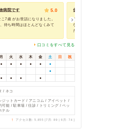
物病院です
5.0
優しい先生、看護師さんです。
なこ7歳 がお世話になりました。
うちのモコちゃんは人見知りで他の
て、待ち時間はほとんどなくみて
なのでいつも病院の待合室でぶるぶ
た。 こちらの...
口コミをすべて見る
月
火
水
木
金
土
日
祝
●
●
●
●
●
●
●
●
●
●
●
 / ネコ
レジットカード / アニコム / アイペット /
可能 / 駐車場 / 往診 / トリミング / ペッ
ホテル
↑
アクセス数: 5,855 [7月: 89 | 6月: 74 ]