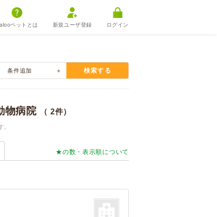
alooペットとは
新規ユーザ登録
ログイン
検索する
条件
追加
動物病院
（ 2件）
す。
★の数・表示順について