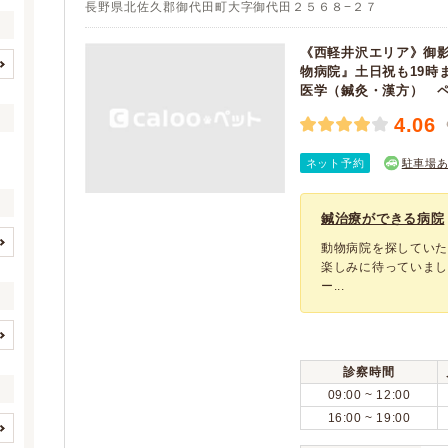
長野県北佐久郡御代田町大字御代田２５６８−２７
《西軽井沢エリア》御
物病院』土日祝も19時
長野市
松本市
医学（鍼灸・漢方） 
(1)
(2)
岡谷市
千曲市
(1)
(1)
4.06
北佐久郡軽井沢町
(1)
ネット予約
駐車場
鍼治療ができる病院
動物病院を探してい
イヌ
ネコ
楽しみに待っていまし
(2)
(2)
ー...
(0)
(0)
(0)
(0)
(0)
(0)
歯と口腔系疾患
眼科系疾患
(2)
(2)
診察時間
(0)
(0)
皮膚系疾患
脳・神経系疾患
(2)
(2)
09:00 ~ 12:00
(0)
(0)
循環器系疾患
呼吸器系疾患
16:00 ~ 19:00
(2)
(2)
(0)
(0)
消化器系疾患
肝・胆・すい臓系疾患
(2)