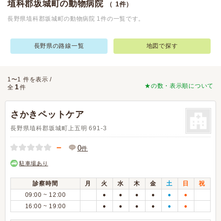
埴科郡坂城町の動物病院
（ 1件）
長野県埴科郡坂城町の動物病院 1件の一覧です。
長野県の路線一覧
地図で探す
1〜1 件を表示 /
★の数・表示順について
1
全
件
さかきペットケア
長野県埴科郡坂城町上五明 691-3
－
0
件
駐車場あり
診察時間
月
火
水
木
金
土
日
祝
09:00 ~ 12:00
●
●
●
●
●
●
16:00 ~ 19:00
●
●
●
●
●
●