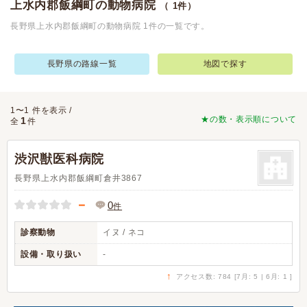
上水内郡飯綱町の動物病院
（ 1件）
長野県上水内郡飯綱町の動物病院 1件の一覧です。
長野県の路線一覧
地図で探す
1〜1 件を表示 /
★の数・表示順について
1
全
件
渋沢獣医科病院
長野県上水内郡飯綱町倉井3867
－
0
件
診察動物
イヌ / ネコ
設備・取り扱い
-
↑
アクセス数: 784 [7月: 5 | 6月: 1 ]