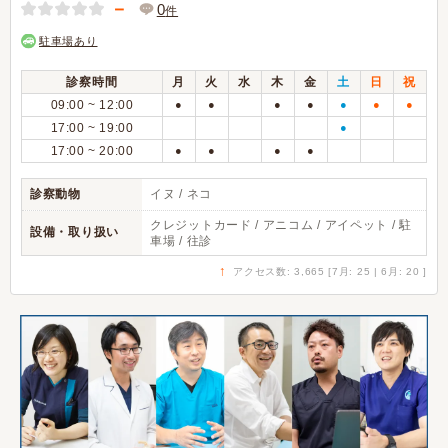
－
0
件
駐車場あり
診察時間
月
火
水
木
金
土
日
祝
09:00 ~ 12:00
●
●
●
●
●
●
●
17:00 ~ 19:00
●
17:00 ~ 20:00
●
●
●
●
診察動物
イヌ / ネコ
クレジットカード / アニコム / アイペット / 駐
設備・取り扱い
車場 / 往診
↑
アクセス数: 3,665 [7月: 25 | 6月: 20 ]