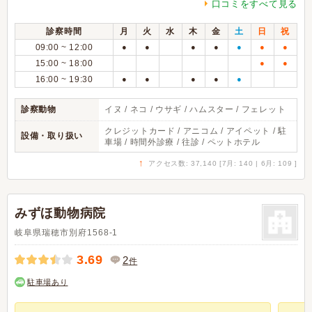
口コミをすべて見る
診察時間
月
火
水
木
金
土
日
祝
09:00 ~ 12:00
●
●
●
●
●
●
●
15:00 ~ 18:00
●
●
16:00 ~ 19:30
●
●
●
●
●
診察動物
イヌ / ネコ / ウサギ / ハムスター / フェレット
クレジットカード / アニコム / アイペット / 駐
設備・取り扱い
車場 / 時間外診療 / 往診 / ペットホテル
↑
アクセス数: 37,140 [7月: 140 | 6月: 109 ]
みずほ動物病院
岐阜県瑞穂市別府1568-1
3.69
2
件
駐車場あり