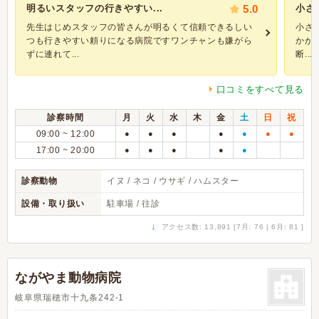
明るいスタッフの行きやすい...
5.0
小さ
先生はじめスタッフの皆さんが明るくて信頼できるしい
小さ
つも行きやすい頼りになる病院ですワンチャンも嫌がら
かか
ずに連れて...
断...
口コミをすべて見る
診察時間
月
火
水
木
金
土
日
祝
09:00 ~ 12:00
●
●
●
●
●
●
●
17:00 ~ 20:00
●
●
●
●
●
診察動物
イヌ / ネコ / ウサギ / ハムスター
設備・取り扱い
駐車場 / 往診
↓
アクセス数: 13,891 [7月: 76 | 6月: 81 ]
ながやま動物病院
岐阜県瑞穂市十九条242-1