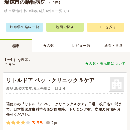
瑞穂市の動物病院
（ 4件）
岐阜県瑞穂市の動物病院 4件の一覧です。
岐阜県の路線一覧
地図で探す
口コミを探す
★の数
レビュー数
新着・更新
標準
1〜4 件を表示 /
★の数・表示順について
4
全
件
リトルドア ペットクリニック＆ケア
岐阜県瑞穂市馬場上光町２丁目１６
瑞穂市の『リトルドア ペットクリニック＆ケア』日曜・祝日も19時ま
で。日本獣医皮膚科学会認定医在籍。トリミング有。皮膚のお悩みお
任せください。
3.95
2
件