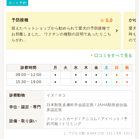
ネット予約
予防接種
5.0
かゆ
迎えたペットショップから勧められて愛犬の予防接種で
愛犬
お邪魔しました。 ワクチンの種類の説明であったりこち
時も
らがわ...
のです.
口コミをすべて見る
診察時間
月
火
水
木
金
土
日
祝
09:00 ~ 12:00
●
●
●
●
●
●
●
15:30 ~ 19:00
●
●
●
●
●
●
●
診察動物
イヌ / ネコ
日本獣医皮膚科学会認定医 / JAHA獣医総合臨
学位・認定・専門
床認定医
クレジットカード / アニコム / アイペット / 予
設備・取り扱い
約可能 / トリミング
↓
アクセス数: 6,996 [7月: 121 | 6月: 152 ]