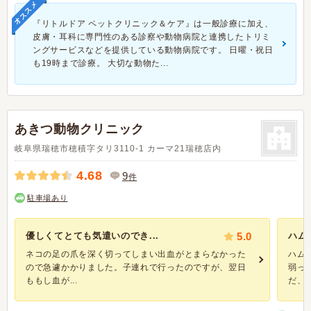
オススメ
『リトルドア ペットクリニック＆ケア』は一般診療に加え、
皮膚・耳科に専門性のある診察や動物病院と連携したトリミ
ングサービスなどを提供している動物病院です。 日曜・祝日
も19時まで診療。 大切な動物た...
あきつ動物クリニック
岐阜県瑞穂市穂積字タリ3110-1 カーマ21瑞穂店内
4.68
9
件
駐車場あり
優しくてとても気遣いのでき...
5.0
ハム
ネコの足の爪を深く切ってしまい出血がとまらなかった
ハム
ので急遽かかりました。子連れで行ったのですが、翌日
弱っ
ももし血が...
だ、..