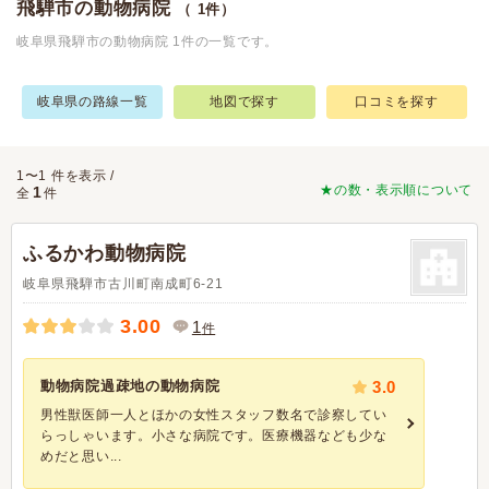
飛騨市の動物病院
（ 1件）
岐阜県飛騨市の動物病院 1件の一覧です。
岐阜県の路線一覧
地図で探す
口コミを探す
1〜1 件を表示 /
★の数・表示順について
1
全
件
ふるかわ動物病院
岐阜県飛騨市古川町南成町6-21
3.00
1
件
動物病院過疎地の動物病院
3.0
男性獣医師一人とほかの女性スタッフ数名で診察してい
らっしゃいます。小さな病院です。医療機器なども少な
めだと思い...