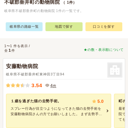
不破郡垂井町の動物病院
（ 1件）
岐阜県不破郡垂井町の動物病院 1件の一覧です。
岐阜県の路線一覧
地図で探す
口コミを探す
1〜1 件を表示 /
★の数・表示順について
1
全
件
安藤動物病院
岐阜県不破郡垂井町東神田3丁目94
3.54
4
件
１歳を過ぎた猫の去勢手術。
5.0
町の
スプレー行為が目立つようになってきた猫の去勢手術を
最初
安藤動物病院さんの方でお願いしました。 まず去勢手...
院で
ても..