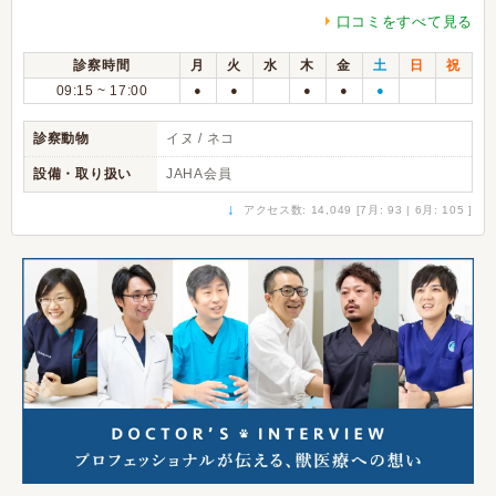
口コミをすべて見る
診察時間
月
火
水
木
金
土
日
祝
09:15 ~ 17:00
●
●
●
●
●
診察動物
イヌ / ネコ
設備・取り扱い
JAHA会員
↓
アクセス数: 14,049 [7月: 93 | 6月: 105 ]