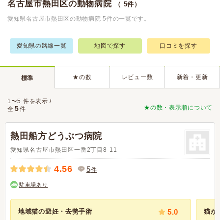
名古屋市熱田区の動物病院
（ 5件）
愛知県名古屋市熱田区の動物病院 5件の一覧です。
愛知県の路線一覧
地図で探す
口コミを探す
★の数
レビュー数
新着・更新
標準
1〜5 件を表示 /
★の数・表示順について
5
全
件
熱田船方どうぶつ病院
愛知県名古屋市熱田区一番2丁目8-11
4.56
5
件
駐車場あり
地域猫の避妊・去勢手術
5.0
猫が