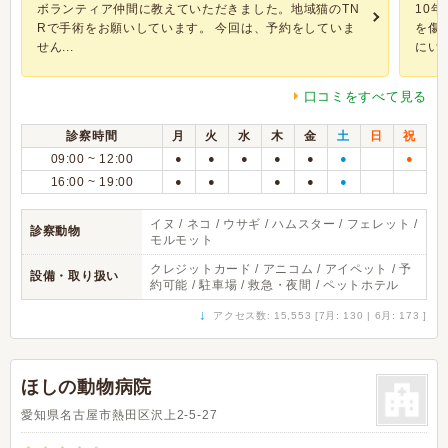
ボランティア仲間に教えていただきました。地域猫のTN
10
Rで手術をお願いしています。 今回は、予約をしていま
を傷
せん...
にいっ.
口コミをすべて見る
診察時間
月
火
水
木
金
土
日
祝
09:00 ~ 12:00
●
●
●
●
●
●
●
16:00 ~ 19:00
●
●
●
●
●
イヌ / ネコ / ウサギ / ハムスター / フェレット /
診察動物
モルモット
クレジットカード / アニコム / アイペット / 予
設備・取り扱い
約可能 / 駐車場 / 救急・夜間 / ペットホテル
↓
アクセス数: 15,553 [7月: 130 | 6月: 173 ]
ほしの動物病院
愛知県名古屋市熱田区沢上2-5-27