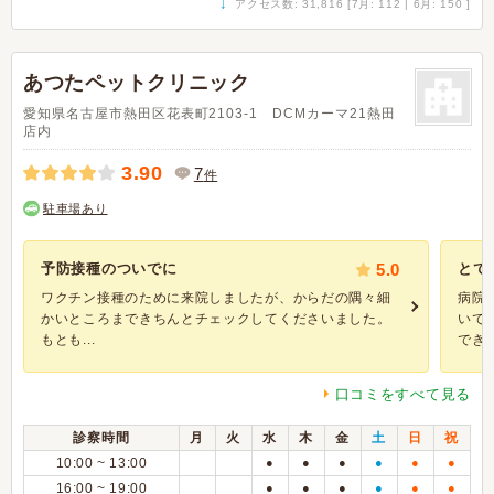
↓
アクセス数: 31,816 [7月: 112 | 6月: 150 ]
あつたペットクリニック
愛知県名古屋市熱田区花表町2103-1 DCMカーマ21熱田
店内
3.90
7
件
駐車場あり
予防接種のついでに
5.0
とて
ワクチン接種のために来院しましたが、からだの隅々細
病院
かいところまできちんとチェックしてくださいました。
いで
もとも...
できま
口コミをすべて見る
診察時間
月
火
水
木
金
土
日
祝
10:00 ~ 13:00
●
●
●
●
●
●
16:00 ~ 19:00
●
●
●
●
●
●