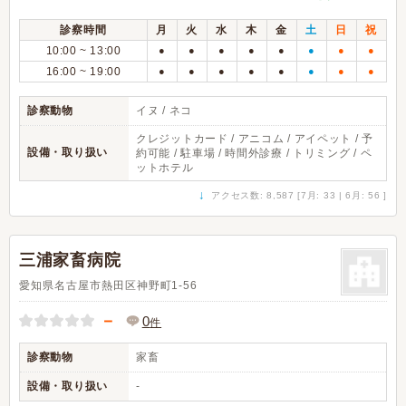
診察時間
月
火
水
木
金
土
日
祝
10:00 ~ 13:00
●
●
●
●
●
●
●
●
16:00 ~ 19:00
●
●
●
●
●
●
●
●
診察動物
イヌ / ネコ
クレジットカード / アニコム / アイペット / 予
設備・取り扱い
約可能 / 駐車場 / 時間外診療 / トリミング / ペ
ットホテル
↓
アクセス数: 8,587 [7月: 33 | 6月: 56 ]
三浦家畜病院
愛知県名古屋市熱田区神野町1-56
－
0
件
診察動物
家畜
設備・取り扱い
-