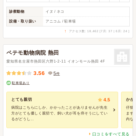
診察動物
イヌ / ネコ
設備・取り扱い
アニコム / 駐車場
↑
アクセス数: 18,462 [7月: 37 | 6月: 24 ]
ペテモ動物病院 熱田
愛知県名古屋市熱田区六野1-2-11 イオンモール熱田 4F
3.56
5
件
駐車場あり
とても親切
4.5
かか
病院はこちらにしか、かかったことがありませんが先生
仔猫
方がとても優しく親切で、飼い犬が耳を痒そうにしてい
ます
るがどうし...
内な事.
口コミをすべて見る