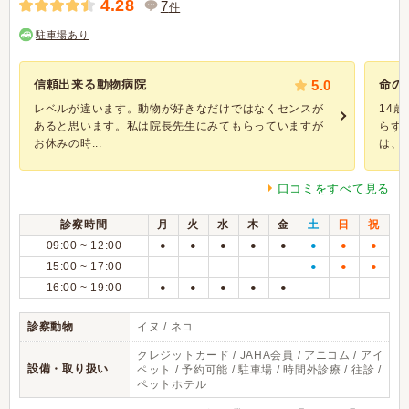
4.28
7
件
駐車場あり
信頼出来る動物病院
5.0
命の
レベルが違います。動物が好きなだけではなくセンスが
14
あると思います。私は院長先生にみてもらっていますが
らず
お休みの時...
は、..
口コミをすべて見る
診察時間
月
火
水
木
金
土
日
祝
09:00 ~ 12:00
●
●
●
●
●
●
●
●
15:00 ~ 17:00
●
●
●
16:00 ~ 19:00
●
●
●
●
●
診察動物
イヌ / ネコ
クレジットカード / JAHA会員 / アニコム / アイ
設備・取り扱い
ペット / 予約可能 / 駐車場 / 時間外診療 / 往診 /
ペットホテル