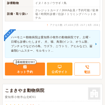
診察動物
イヌ / ネコ / ウサギ / 鳥
クレジットカード / JAHA会員 / 予約可能 / 駐車
設備・取り扱い
場 / 時間外診療 / 往診 / トリミング / ペットホ
テル
↑
アクセス数: 27,424 [7月: 217 | 6月: 204 ]
オススメ
ハーモニー動物病院は愛知県小牧市の動物病院です。土曜・
日曜も診療いたします。 犬、猫、鳥類(インコ、オウム類、
ブンチョウなどの小鳥、ウズラ、ニワトリ、アヒルなど)、齧
歯類(ハムスター、モルモット...
ネット予約
公式サイト
電話
こまきやま動物病院
愛知県小牧市山北町61