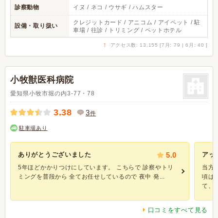
診察動物
イヌ / ネコ / ウサギ / ハムスター
クレジットカード / アニコム / アイペット / 駐
設備・取り扱い
車場 / 往診 / トリミング / ペットホテル
↑
アクセス数: 13,155 [7月: 79 | 6月: 40 ]
小牧獣医科病院
愛知県小牧市堀の内3-77・78
3.38
3
件
駐車場あり
ありがとうございました
5.0
アッ
5年ほどかかりつけにしています。 こちらで 診察やトリ
当方
ミングを普段から 全てお任せしているので 夜中 発...
頃は
て、 .
口コミをすべて見る