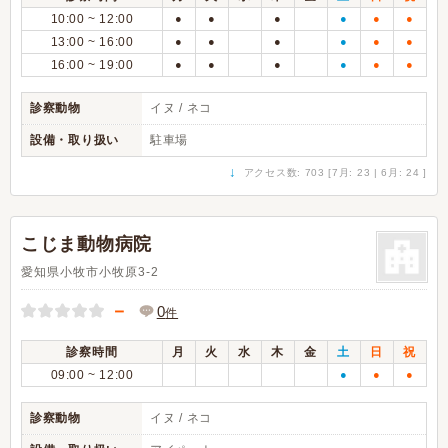
10:00 ~ 12:00
●
●
●
●
●
●
13:00 ~ 16:00
●
●
●
●
●
●
16:00 ~ 19:00
●
●
●
●
●
●
診察動物
イヌ / ネコ
設備・取り扱い
駐車場
↓
アクセス数: 703 [7月: 23 | 6月: 24 ]
こじま動物病院
愛知県小牧市小牧原3-2
－
0
件
診察時間
月
火
水
木
金
土
日
祝
09:00 ~ 12:00
●
●
●
診察動物
イヌ / ネコ