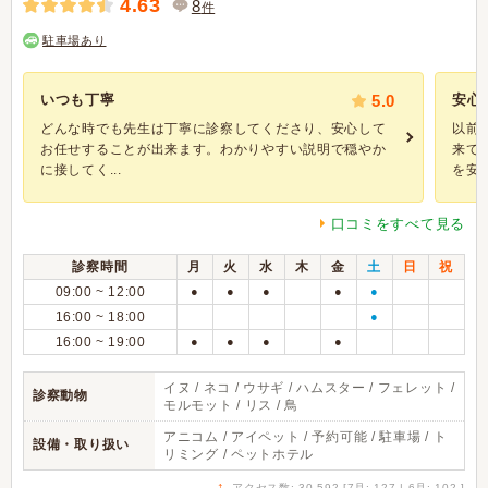
4.63
8
件
駐車場あり
いつも丁寧
5.0
安心
どんな時でも先生は丁寧に診察してくださり、安心して
以前
お任せすることが出来ます。わかりやすい説明で穏やか
来て
に接してく...
を安心.
口コミをすべて見る
診察時間
月
火
水
木
金
土
日
祝
09:00 ~ 12:00
●
●
●
●
●
16:00 ~ 18:00
●
16:00 ~ 19:00
●
●
●
●
イヌ / ネコ / ウサギ / ハムスター / フェレット /
診察動物
モルモット / リス / 鳥
アニコム / アイペット / 予約可能 / 駐車場 / ト
設備・取り扱い
リミング / ペットホテル
↑
アクセス数: 30,592 [7月: 127 | 6月: 102 ]