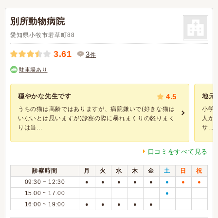
別所動物病院
愛知県小牧市若草町88
3.61
3
件
駐車場あり
穏やかな先生です
4.5
地元
うちの猫は高齢ではありますが、病院嫌いで(好きな猫は
小学
いないとは思いますが)診察の際に暴れまくりの怒りまく
人か
りは当...
サ...
口コミをすべて見る
診察時間
月
火
水
木
金
土
日
祝
09:30 ~ 12:30
●
●
●
●
●
●
●
●
15:00 ~ 17:00
●
16:00 ~ 19:00
●
●
●
●
●