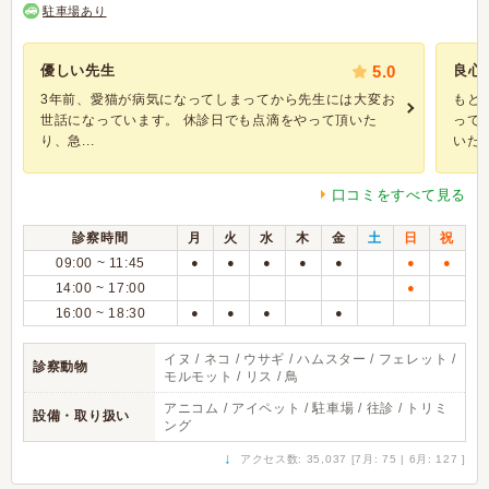
駐車場あり
優しい先生
5.0
良心
3年前、愛猫が病気になってしまってから先生には大変お
もと
世話になっています。 休診日でも点滴をやって頂いた
って
り、急...
いたの.
口コミをすべて見る
診察時間
月
火
水
木
金
土
日
祝
09:00 ~ 11:45
●
●
●
●
●
●
●
14:00 ~ 17:00
●
16:00 ~ 18:30
●
●
●
●
イヌ / ネコ / ウサギ / ハムスター / フェレット /
診察動物
モルモット / リス / 鳥
アニコム / アイペット / 駐車場 / 往診 / トリミ
設備・取り扱い
ング
↓
アクセス数: 35,037 [7月: 75 | 6月: 127 ]