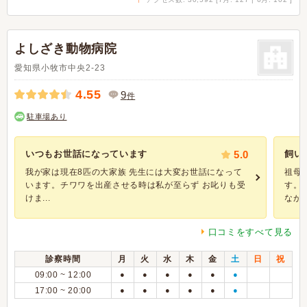
よしざき動物病院
愛知県小牧市中央2-23
4.55
9
件
駐車場あり
いつもお世話になっています
5.0
飼い
我が家は現在8匹の大家族 先生には大変お世話になって
祖母
います。チワワを出産させる時は私が至らず お叱りも受
す。
けま...
ながら
口コミをすべて見る
診察時間
月
火
水
木
金
土
日
祝
09:00 ~ 12:00
●
●
●
●
●
●
17:00 ~ 20:00
●
●
●
●
●
●