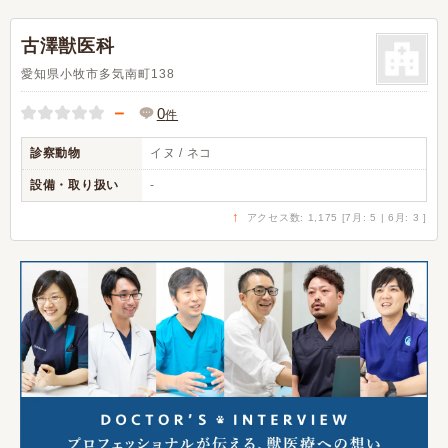
古澤獣医科
愛知県小牧市多気南町138
－
0
件
診察動物
イヌ / ネコ
設備・取り扱い
-
↑
アクセス数: 1,175 [7月: 5 | 6月: 3 ]