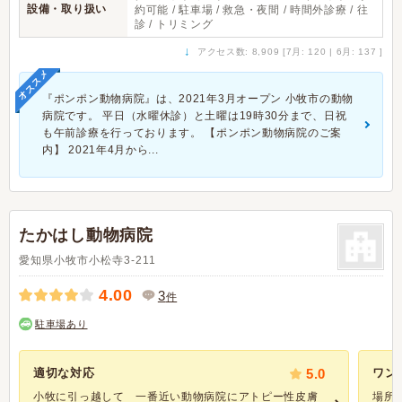
設備・取り扱い
約可能 / 駐車場 / 救急・夜間 / 時間外診療 / 往
診 / トリミング
↓
アクセス数: 8,909 [7月: 120 | 6月: 137 ]
オススメ
『ポンポン動物病院』は、2021年3月オープン 小牧市の動物
病院です。 平日（水曜休診）と土曜は19時30分まで、日祝
も午前診療を行っております。 【ポンポン動物病院のご案
内】 2021年4月から...
たかはし動物病院
愛知県小牧市小松寺3-211
4.00
3
件
駐車場あり
適切な対応
5.0
ワン
小牧に引っ越して 一番近い動物病院にアトピー性皮膚
場所