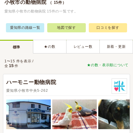
小牧市の動物病院
（ 15件）
愛知県小牧市の動物病院 15件の一覧です。
愛知県の路線一覧
地図で探す
口コミを探す
★の数
レビュー数
新着・更新
標準
1〜15 件を表示 /
★の数・表示順について
15
全
件
ハーモニー動物病院
愛知県小牧市中央5-262