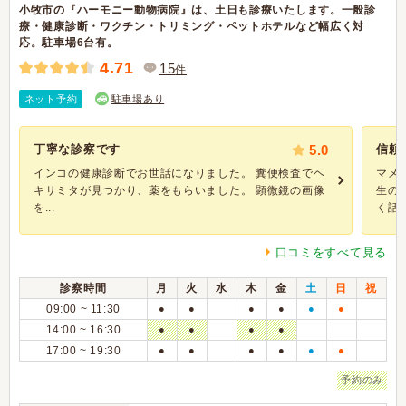
小牧市の『ハーモニー動物病院』は、土日も診療いたします。一般診
療・健康診断・ワクチン・トリミング・ペットホテルなど幅広く対
応。駐車場6台有。
4.71
15
件
ネット予約
駐車場あり
丁寧な診察です
5.0
信頼
インコの健康診断でお世話になりました。 糞便検査でヘ
マメ
キサミタが見つかり、薬をもらいました。 顕微鏡の画像
生の
を...
く話を
口コミをすべて見る
診察時間
月
火
水
木
金
土
日
祝
09:00 ~ 11:30
●
●
●
●
●
●
14:00 ~ 16:30
●
●
●
●
17:00 ~ 19:30
●
●
●
●
●
●
予約のみ