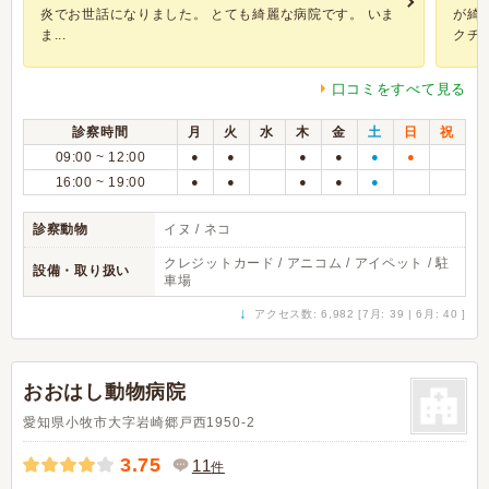
炎でお世話になりました。 とても綺麗な病院です。 いま
が綺
ま...
クチン.
口コミをすべて見る
診察時間
月
火
水
木
金
土
日
祝
09:00 ~ 12:00
●
●
●
●
●
●
16:00 ~ 19:00
●
●
●
●
●
診察動物
イヌ / ネコ
クレジットカード / アニコム / アイペット / 駐
設備・取り扱い
車場
↓
アクセス数: 6,982 [7月: 39 | 6月: 40 ]
おおはし動物病院
愛知県小牧市大字岩崎郷戸西1950-2
3.75
11
件