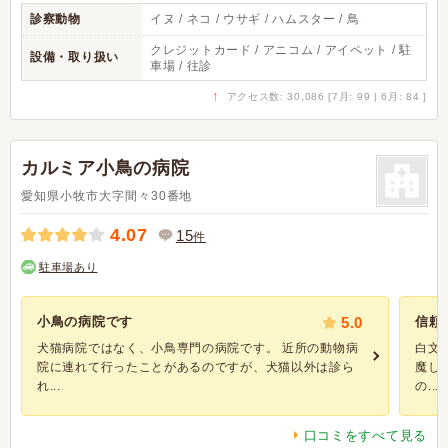
診察動物
イヌ / ネコ / ウサギ / ハムスター / 鳥
クレジットカード / アニコム / アイペット / 駐
設備・取り扱い
車場 / 往診
↑
アクセス数: 30,086 [7月: 99 | 6月: 84 ]
カルミア小鳥の病院
愛知県小牧市大字間々30番地
4.07
15
件
駐車場あり
小鳥の病院です
5.0
信頼
犬猫病院ではなく、小鳥専門の病院です。 近所の動物病
白文
院に連れて行ったことがあるのですが、犬猫以外は診ら
魔し
れ...
の...
口コミをすべて見る