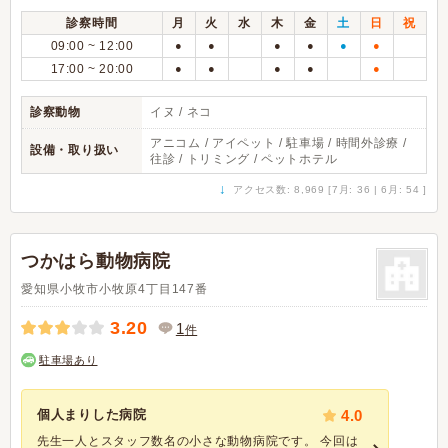
診察時間
月
火
水
木
金
土
日
祝
09:00 ~ 12:00
●
●
●
●
●
●
17:00 ~ 20:00
●
●
●
●
●
診察動物
イヌ / ネコ
アニコム / アイペット / 駐車場 / 時間外診療 /
設備・取り扱い
往診 / トリミング / ペットホテル
↓
アクセス数: 8,969 [7月: 36 | 6月: 54 ]
つかはら動物病院
愛知県小牧市小牧原4丁目147番
3.20
1
件
駐車場あり
個人まりした病院
4.0
先生一人とスタッフ数名の小さな動物病院です。 今回は