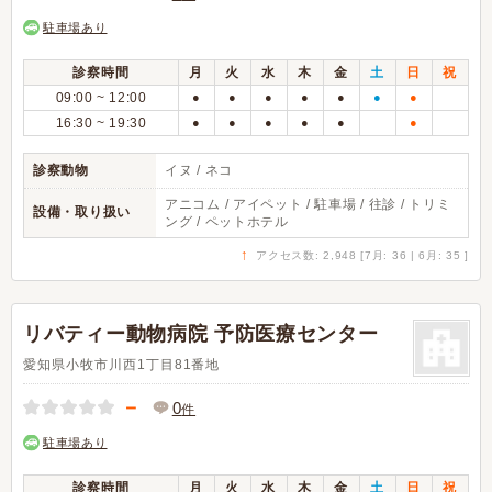
駐車場あり
診察時間
月
火
水
木
金
土
日
祝
09:00 ~ 12:00
●
●
●
●
●
●
●
16:30 ~ 19:30
●
●
●
●
●
●
診察動物
イヌ / ネコ
アニコム / アイペット / 駐車場 / 往診 / トリミ
設備・取り扱い
ング / ペットホテル
↑
アクセス数: 2,948 [7月: 36 | 6月: 35 ]
リバティー動物病院 予防医療センター
愛知県小牧市川西1丁目81番地
－
0
件
駐車場あり
診察時間
月
火
水
木
金
土
日
祝