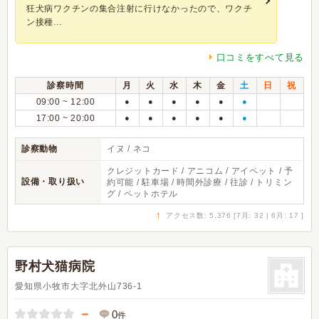
狂犬病ワクチンの集合注射に行けなかったので、ワクチ
ン接種...
口コミをすべて見る
診察時間
月
火
水
木
金
土
日
祝
09:00 ~ 12:00
●
●
●
●
●
●
17:00 ~ 20:00
●
●
●
●
●
●
診察動物
イヌ / ネコ
クレジットカード / アニコム / アイペット / 予
設備・取り扱い
約可能 / 駐車場 / 時間外診療 / 往診 / トリミン
グ / ペットホテル
↑
アクセス数: 5,376 [7月: 32 | 6月: 17 ]
野村犬猫病院
愛知県小牧市大字北外山736-1
－
0
件