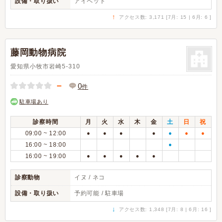
設備・取り扱い
アイペット
↑
アクセス数: 3,171 [7月: 15 | 6月: 6 ]
藤岡動物病院
愛知県小牧市岩崎5-310
－
0
件
駐車場あり
診察時間
月
火
水
木
金
土
日
祝
09:00 ~ 12:00
●
●
●
●
●
●
●
16:00 ~ 18:00
●
16:00 ~ 19:00
●
●
●
●
●
診察動物
イヌ / ネコ
設備・取り扱い
予約可能 / 駐車場
↓
アクセス数: 1,348 [7月: 8 | 6月: 16 ]