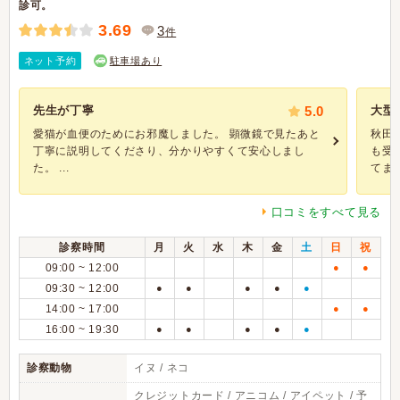
診可。
3.69
3
件
ネット予約
駐車場あり
先生が丁寧
5.0
大型
愛猫が血便のためにお邪魔しました。 顕微鏡で見たあと
秋田
丁寧に説明してくださり、分かりやすくて安心しまし
も受
た。 ...
てます.
口コミをすべて見る
診察時間
月
火
水
木
金
土
日
祝
09:00 ~ 12:00
●
●
09:30 ~ 12:00
●
●
●
●
●
14:00 ~ 17:00
●
●
16:00 ~ 19:30
●
●
●
●
●
診察動物
イヌ / ネコ
クレジットカード / アニコム / アイペット / 予