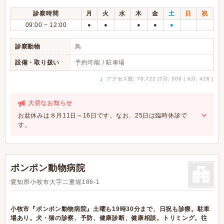
診察時間
月
火
水
木
金
土
日
祝
09:00 ~ 12:00
●
●
●
●
●
診察動物
鳥
設備・取り扱い
予約可能 / 駐車場
↓
アクセス数: 78,722 [7月: 309 | 6月: 426 ]
大切なお知らせ
お盆休みは８月11日～16日です。なお、25日は臨時休診で
す。
ポンポン動物病院
愛知県小牧市大字二重堀186-1
小牧市『ポンポン動物病院』土曜も19時30分まで、日祝も診療。駐車
場あり。犬・猫の診察、予防、健康診断、健康相談。トリミング。往