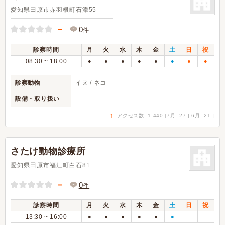
愛知県田原市赤羽根町石添55
－
0
件
診察時間
月
火
水
木
金
土
日
祝
08:30 ~ 18:00
●
●
●
●
●
●
●
●
診察動物
イヌ / ネコ
設備・取り扱い
-
↑
アクセス数: 1,440 [7月: 27 | 6月: 21 ]
さたけ動物診療所
愛知県田原市福江町白石81
－
0
件
診察時間
月
火
水
木
金
土
日
祝
13:30 ~ 16:00
●
●
●
●
●
●