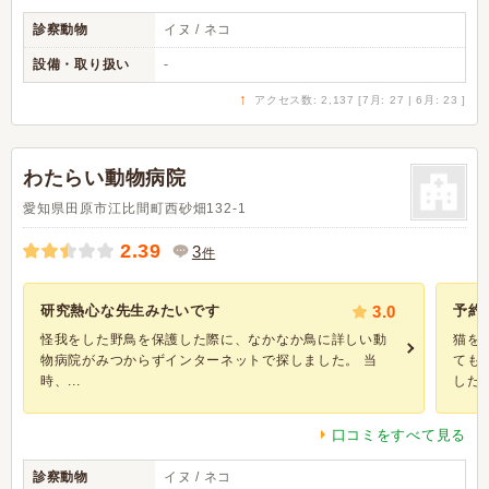
診察動物
イヌ / ネコ
設備・取り扱い
-
↑
アクセス数: 2,137 [7月: 27 | 6月: 23 ]
わたらい動物病院
愛知県田原市江比間町西砂畑132-1
2.39
3
件
研究熱心な先生みたいです
3.0
予約
怪我をした野鳥を保護した際に、なかなか鳥に詳しい動
猫を
物病院がみつからずインターネットで探しました。 当
ても
時、...
したと.
口コミをすべて見る
診察動物
イヌ / ネコ