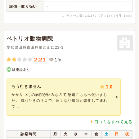
設備・取り扱い
-
←
アクセス数: 14,379 [7月: 144 | 6月: 144 ]
ペトリオ動物病院
愛知県田原市田原町西山口23-3
2.21
1
件
駐車場あり
もう行きません
1.0
かかりつけの病院が休みなので 急遽こちらへ伺いまし
た。 風邪ひきのネコで、寒くなり風邪が悪化して連れ
て...
口コミをすべて見る
診察時間
月
火
水
木
金
土
日
祝