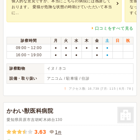
個人的な意見ですが、本当にこちらの病院には感謝して
生後
おります。 愛猫が危険な状態の時助けていただいて本当
なっ
に...
すく..
口コミをすべて見る
診察時間
月
火
水
木
金
土
日
祝
09:00 ~ 12:00
●
●
●
●
●
●
16:00 ~ 19:00
●
●
●
●
●
診察動物
イヌ / ネコ
設備・取り扱い
アニコム / 駐車場 / 往診
↑
アクセス数: 16,739 [7月: 115 | 6月: 78 ]
かわい獣医科病院
愛知県田原市吉胡町木綿台130
3.63
1
件