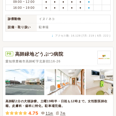
09:00 ~ 12:00
●
●
●
●
●
●
16:00 ~ 19:00
●
●
●
●
●
●
診察動物
イヌ / ネコ
設備・取り扱い
駐車場
↓
アクセス数: 16,128 [7月: 219 | 6月: 222 ]
高師緑地どうぶつ病院
PR
愛知県豊橋市高師町字北新切116-26
高師駅2分の犬猫診療。土曜19時半・日祝も12時まで。女性獣医師在
籍。皮膚科・歯科に特化。駐車場完備。
4.75
11
7
件
件