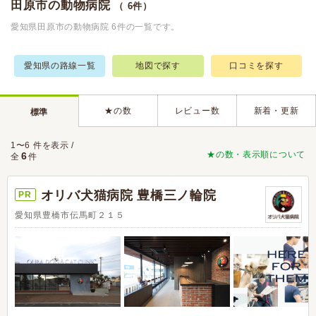
田原市の動物病院
（ 6件）
愛知県田原市の動物病院 6件の一覧です。
愛知県の路線一覧
地図で探す
口コミを探す
★の数
レビュー数
新着・更新
標準
1〜6 件を表示 /
★の数・表示順について
6
全
件
オリバ犬猫病院 豊橋三ノ輪院
PR
愛知県豊橋市伝馬町２１５