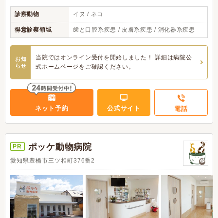
診察動物
イヌ / ネコ
得意診察領域
歯と口腔系疾患 / 皮膚系疾患 / 消化器系疾患
当院ではオンライン受付を開始しました！ 詳細は病院公
お知
らせ
式ホームページをご確認ください。
ネット予約
公式サイト
電話
ポッケ動物病院
PR
愛知県豊橋市三ツ相町376番2