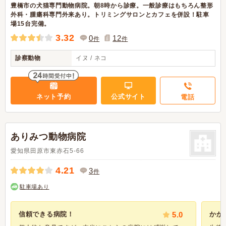
豊橋市の犬猫専門動物病院。朝8時から診療。一般診療はもちろん整形
外科・腫瘍科専門外来あり。トリミングサロンとカフェを併設！駐車
場15台完備。
3.32
0
12
件
件
診察動物
イヌ / ネコ
ネット予約
公式サイト
電話
ありみつ動物病院
愛知県田原市東赤石5-66
4.21
3
件
駐車場あり
信頼できる病院！
5.0
かか