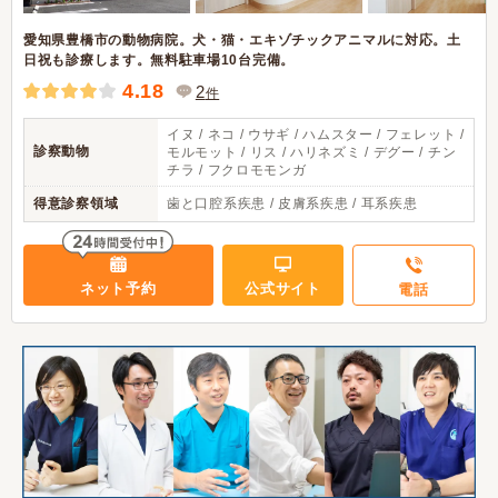
愛知県豊橋市の動物病院。犬・猫・エキゾチックアニマルに対応。土
日祝も診療します。無料駐車場10台完備。
4.18
2
件
イヌ / ネコ / ウサギ / ハムスター / フェレット /
診察動物
モルモット / リス / ハリネズミ / デグー / チン
チラ / フクロモモンガ
得意診察領域
歯と口腔系疾患 / 皮膚系疾患 / 耳系疾患
ネット予約
公式サイト
電話