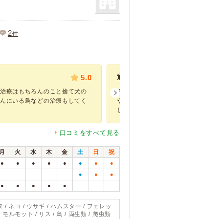
2
件
5.0
通り沿い
の治療はもちろんのこと捨て犬の
タイトル通り、まず道路沿いにある
へんにいる鳥などの治療もしてく
やすいです。ただし１車線しかない
しまうとUター...
口コミをすべて見る
月
火
水
木
金
土
日
祝
●
●
●
●
●
●
●
●
●
●
●
●
●
●
●
●
 / ネコ / ウサギ / ハムスター / フェレッ
/ モルモット / リス / 鳥 / 両生類 / 爬虫類