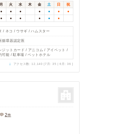
月
火
水
木
金
土
日
祝
●
●
●
●
●
●
●
●
●
●
●
●
●
 / ネコ / ウサギ / ハムスター
医循環器認定医
レジットカード / アニコム / アイペット /
約可能 / 駐車場 / ペットホテル
↓
アクセス数: 12,140 [7月: 35 | 6月: 36 ]
2
件