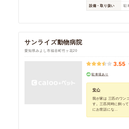
設備・取り扱い
駐
サンライズ動物病院
愛知県みよし市福谷町竹ヶ花20
3.55
駐車場あり
安心
我が家は 三匹のワン
す。三匹同時に飼っ
にお世話にな...