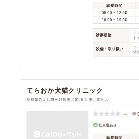
診察時間
09:00 ~ 12:00
16:00 ~ 19:00
イヌ
診察動物
ト 
ク
設備・取り扱い
外診
てらおか犬猫クリニック
愛知県みよし市三好町湯ノ前66-1 湯之前ビル
－
駐車場あり
診察時間