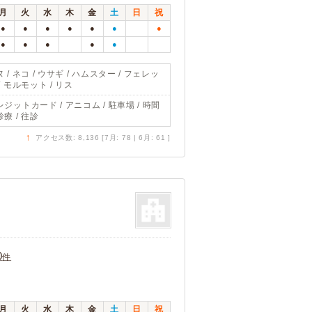
月
火
水
木
金
土
日
祝
●
●
●
●
●
●
●
●
●
●
●
●
 / ネコ / ウサギ / ハムスター / フェレッ
/ モルモット / リス
レジットカード / アニコム / 駐車場 / 時間
療 / 往診
↑
アクセス数: 8,136 [7月: 78 | 6月: 61 ]
0
件
月
火
水
木
金
土
日
祝