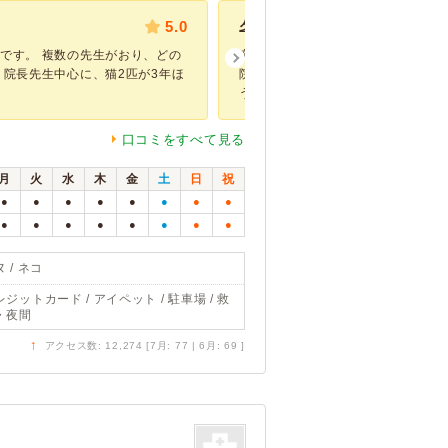
5.0
夕方六時過ぎ
です。 複数の先生がおり、どの
突然足を上げて激しく泣くので全て
 院長先生中心に、猫2匹が3年ほ
院に電話しましたが1時間以上かか
うにアナウン...
口コミをすべて見る
月
火
水
木
金
土
日
祝
●
●
●
●
●
●
●
●
●
●
●
●
●
●
●
●
 / ネコ
レジットカード / アイペット / 駐車場 / 救
・夜間
↑
アクセス数: 12,274 [7月: 77 | 6月: 69 ]