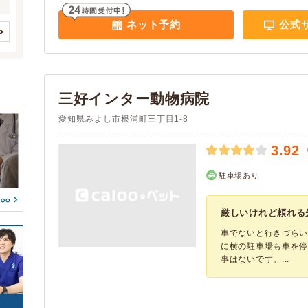
皮膚系疾患
(1)
(0)
春日井市
豊川市
(22)
(22)
鳥
(0)
(1)
循環器系疾患
呼吸器系疾患
ネット予約
公式
(1)
(1)
津島市
碧南市
(4)
(6)
両生類
爬虫類
(1)
(1)
消化器系疾患
(1)
刈谷市
クレジットカード
豊田市
アニコム
(14)
(3)
(29)
(3)
(0)
(0)
(0)
安城市
アイペット
西尾市
(11)
(3)
(8)
腎・泌尿器系疾患
(1)
(0)
(0)
蒲郡市
犬山市
(4)
(7)
(0)
(0)
三好インター動物病院
予約可能
駐車場
(2)
(6)
常滑市
江南市
(7)
(7)
(0)
(0)
救急・夜間
時間外診療
愛知県みよし市根浦町三丁目1-8
(1)
(2)
小牧市
稲沢市
(15)
(15)
(0)
(0)
往診
(1)
(0)
新城市
東海市
(3)
(9)
3.92
(0)
(0)
(0)
(0)
大府市
知多市
(9)
(5)
(0)
(0)
ペットホテル
駐車場あり
(1)
知立市
尾張旭市
(6)
(10)
(0)
(0)
高浜市
岩倉市
(4)
(3)
厳しいけれど頼れる
豊明市
日進市
(5)
(19)
車でないと行きづら
田原市
愛西市
(6)
(3)
に横の駐車場も車を
事はないです。...
清須市
北名古屋市
(4)
(6)
弥富市
あま市
(4)
(6)
長久手市
愛知郡東郷町
(8)
(7)