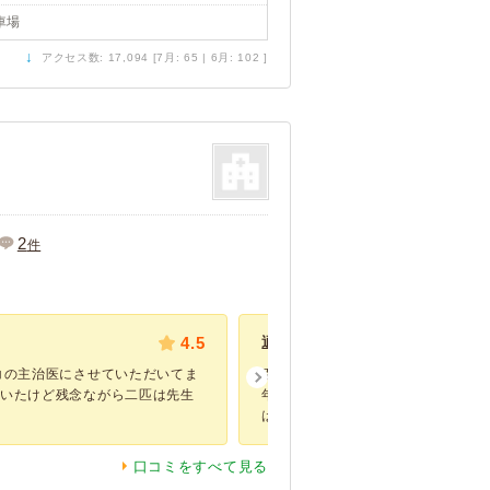
車場
↓
アクセス数: 17,094 [7月: 65 | 6月: 102 ]
2
件
4.5
適格な治療を受けられます。
コの主治医にさせていただいてま
引っ越す前、愛犬の予防接種やフィ
ていたけど残念ながら二匹は先生
年程通っていました。住宅の１階に
は、大きくはな...
口コミをすべて見る