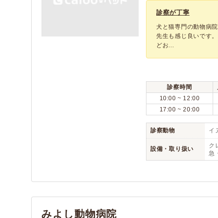
診察が丁寧
犬と猫専門の動物病院
先生も感じ良いです。
どお...
診察時間
10:00 ~ 12:00
17:00 ~ 20:00
診察動物
イヌ
ク
設備・取り扱い
急
みよし動物病院