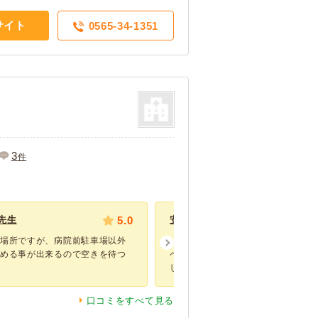
サイト
0565-34-1351
3
件
先生
5.0
安心して診てもらえます。
い場所ですが、病院前駐車場以外
いつ行っても病院の中は綺麗になっ
停める事が出来るので空きを待つ
ペットを診てもらうことが出来ます
しく話していた...
口コミをすべて見る