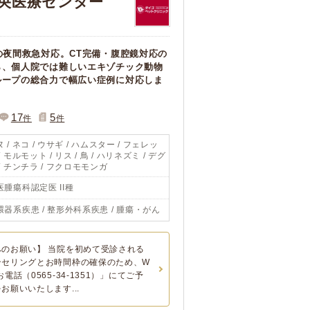
央医療センター
の夜間救急対応。CT完備・腹腔鏡対応の
ら、個人院では難しいエキゾチック動物
ループの総合力で幅広い症例に対応しま
17
5
件
件
 / ネコ / ウサギ / ハムスター / フェレッ
/ モルモット / リス / 鳥 / ハリネズミ / デグ
 / チンチラ / フクロモモンガ
医腫瘍科認定医 II種
環器系疾患 / 整形外科系疾患 / 腫瘍・がん
のお願い】 当院を初めて受診される
ンセリングとお時間枠の確保のため、W
電話（0565-34-1351）」にてご予
お願いいたします...