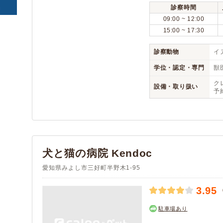
丹羽郡大口町
丹羽郡扶桑町
診察時間
(3)
(2)
09:00 ~ 12:00
海部郡大治町
海部郡蟹江町
(2)
(3)
15:00 ~ 17:30
知多郡阿久比町
知多郡東浦町
(2)
(4)
知多郡美浜町
知多郡武豊町
(2)
(4)
診察動物
イヌ
額田郡幸田町
北設楽郡東栄町
(5)
(1)
学位・認定・専門
獣
ク
設備・取り扱い
予
犬と猫の病院 Kendoc
愛知県みよし市三好町半野木1-95
3.95
駐車場あり