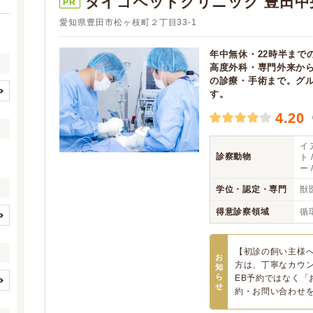
ダイゴペットクリニック 豊田中
PR
愛知県豊田市松ヶ枝町２丁目33-1
年中無休・22時半まで
高度外科・専門外来か
の診療・手術まで。グ
す。
名古屋市すべて
名古屋市千種区
(188)
(14)
4.20
名古屋市東区
名古屋市北区
(10)
(8)
イヌ
名古屋市西区
名古屋市中村区
(14)
(8)
診察動物
ト 
名古屋市中区
名古屋市昭和区
ー
(9)
(12)
名古屋市瑞穂区
名古屋市熱田区
(7)
(5)
学位・認定・専門
獣
名古屋市中川区
名古屋市港区
(13)
(12)
得意診察領域
循
名古屋市南区
名古屋市守山区
(8)
(13)
イヌ
ネコ
(6)
(6)
名古屋市緑区
名古屋市名東区
(19)
(20)
ウサギ
ハムスター
【初診の飼い主様へ
(3)
(3)
お
名古屋市天白区
豊橋市
方は、丁寧なカウ
(16)
(38)
知
フェレット
モルモット
(2)
(2)
ら
EB予約ではなく「お
岡崎市
一宮市
(34)
(27)
せ
約・お問い合わせを
(0)
(0)
歯と口腔系疾患
眼科系疾患
(1)
(1)
瀬戸市
半田市
(11)
(9)
リス
(0)
(2)