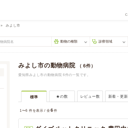
C
みよし市
みよし市の動物病院
（ 6件）
愛知県みよし市の動物病院 6件の一覧です。
★の数
レビュー数
新着・更新
標準
6
1〜6 件を表示 /
全
件