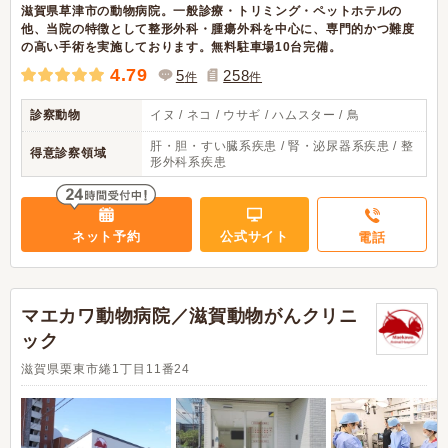
滋賀県草津市の動物病院。一般診療・トリミング・ペットホテルの
他、当院の特徴として整形外科・腫瘍外科を中心に、専門的かつ難度
の高い手術を実施しております。無料駐車場10台完備。
4.79
5
258
件
件
診察動物
イヌ / ネコ / ウサギ / ハムスター / 鳥
肝・胆・すい臓系疾患 / 腎・泌尿器系疾患 / 整
得意診察領域
形外科系疾患
ネット予約
公式サイト
電話
マエカワ動物病院／滋賀動物がんクリニ
ック
滋賀県栗東市綣1丁目11番24