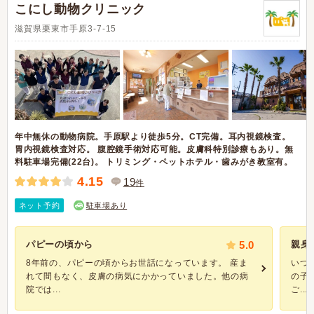
こにし動物クリニック
滋賀県栗東市手原3-7-15
年中無休の動物病院。手原駅より徒歩5分。CT完備。耳内視鏡検査。
胃内視鏡検査対応。 腹腔鏡手術対応可能。皮膚科特別診療もあり。無
料駐車場完備(22台)。 トリミング・ペットホテル・歯みがき教室有。
4.15
19
件
ネット予約
駐車場あり
パピーの頃から
5.0
親身
8年前の、パピーの頃からお世話になっています。 産ま
いつ
れて間もなく、皮膚の病気にかかっていました。他の病
の子
院では...
ご...