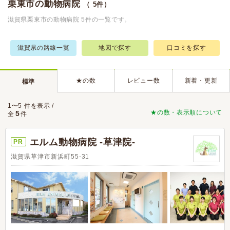
栗東市の動物病院
（ 5件）
滋賀県栗東市の動物病院 5件の一覧です。
滋賀県の路線一覧
地図で探す
口コミを探す
★の数
レビュー数
新着・更新
標準
1〜5 件を表示 /
★の数・表示順について
5
全
件
エルム動物病院 -草津院-
PR
滋賀県草津市新浜町55-31