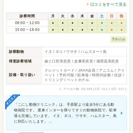
口コミをすべて見る
診察時間
月
火
水
木
金
土
日
祝
09:00 ~ 12:00
●
●
●
●
●
●
●
●
15:00 ~ 18:00
●
●
●
●
●
●
●
●
予約のみ
診察動物
イヌ / ネコ / ウサギ / ハムスター / 鳥
得意診察領域
歯と口腔系疾患 / 皮膚系疾患 / 循環器系疾患
クレジットカード / JAHA会員 / アニコム / アイ
設備・取り扱い
ペット / 予約可能 / 駐車場 / 時間外診療 / 往診 /
トリミング / ペットホテル
↑
アクセス数: 58,366 [7月: 311 | 6月: 227 ]
オススメ
「こにし動物クリニック」は、手原駅より徒歩5分にある動
物病院です。 栗東インターを降りてすぐの動物病院で、駐車
場も完備しています。 イヌ、ネコ、ウサギ、ハムスター、鳥
に対応いたします。 ...