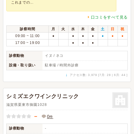
これまでの...
口コミをすべて見る
診察時間
月
火
水
木
金
土
日
祝
09:00 ~ 11:00
●
●
●
●
●
●
●
17:00 ~ 19:00
●
●
●
診察動物
イヌ / ネコ
設備・取り扱い
駐車場 / 時間外診療
↓
アクセス数: 3,979 [7月: 28 | 6月: 44 ]
シミズエクワインクリニック
滋賀県栗東市御園1028
－
0
件
診察動物
-