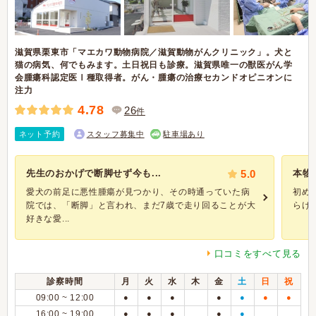
滋賀県栗東市「マエカワ動物病院／滋賀動物がんクリニック」。犬と
猫の病気、何でもみます。土日祝日も診療。滋賀県唯一の獣医がん学
会腫瘍科認定医Ⅰ種取得者。がん・腫瘍の治療セカンドオピニオンに
注力
4.78
26
件
ネット予約
スタッフ募集中
駐車場あり
先生のおかげで断脚せず今も...
5.0
本物の
愛犬の前足に悪性腫瘍が見つかり、その時通っていた病
初め
院では、「断脚」と言われ、まだ7歳で走り回ることが大
らけ
好きな愛...
口コミをすべて見る
診察時間
月
火
水
木
金
土
日
祝
09:00 ~ 12:00
●
●
●
●
●
●
●
16:00 ~ 19:00
●
●
●
●
●