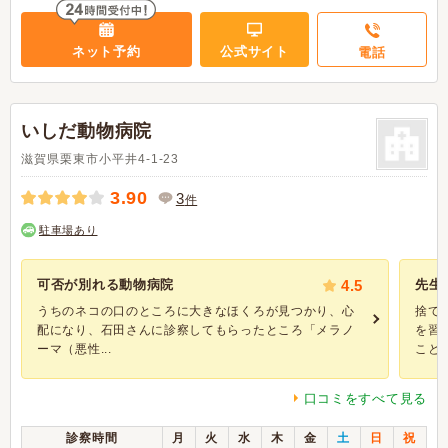
ネット予約
公式サイト
電話
いしだ動物病院
滋賀県栗東市小平井4-1-23
3.90
3
件
駐車場あり
可否が別れる動物病院
4.5
先生
うちのネコの口のところに大きなほくろが見つかり、心
捨て
配になり、石田さんに診察してもらったところ「メラノ
を習
ーマ（悪性...
ことが
口コミをすべて見る
診察時間
月
火
水
木
金
土
日
祝