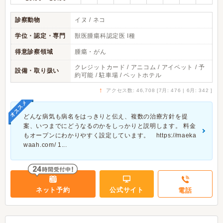
診察動物
イヌ / ネコ
学位・認定・専門
獣医腫瘍科認定医 I種
得意診察領域
腫瘍・がん
クレジットカード / アニコム / アイペット / 予
設備・取り扱い
約可能 / 駐車場 / ペットホテル
↑
アクセス数: 46,708 [7月: 476 | 6月: 342 ]
オススメ
どんな病気も病名をはっきりと伝え、複数の治療方針を提
案、いつまでにどうなるのかをしっかりと説明します。 料金
もオープンにわかりやすく設定しています。 https://maeka
waah.com/ 1...
ネット予約
公式サイト
電話