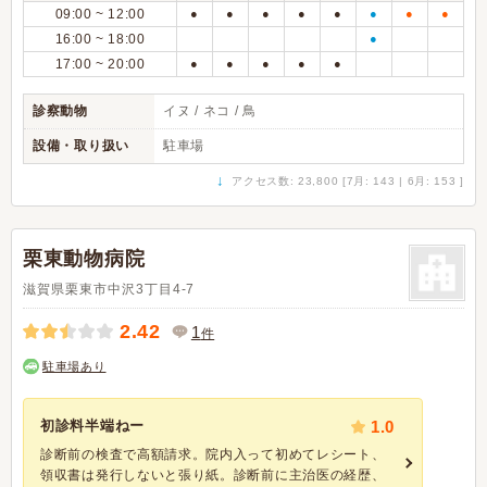
09:00 ~ 12:00
●
●
●
●
●
●
●
●
16:00 ~ 18:00
●
17:00 ~ 20:00
●
●
●
●
●
診察動物
イヌ / ネコ / 鳥
設備・取り扱い
駐車場
↓
アクセス数: 23,800 [7月: 143 | 6月: 153 ]
栗東動物病院
滋賀県栗東市中沢3丁目4-7
2.42
1
件
駐車場あり
初診料半端ねー
1.0
診断前の検査で高額請求。院内入って初めてレシート、
領収書は発行しないと張り紙。診断前に主治医の経歴、