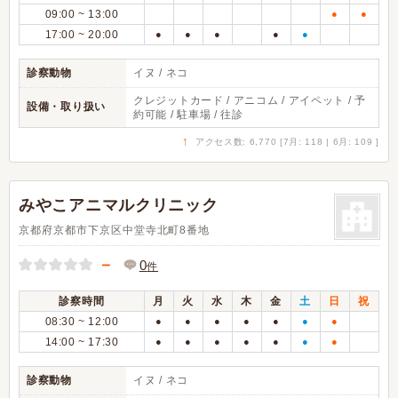
09:00 ~ 13:00
●
●
17:00 ~ 20:00
●
●
●
●
●
診察動物
イヌ / ネコ
クレジットカード / アニコム / アイペット / 予
設備・取り扱い
約可能 / 駐車場 / 往診
↑
アクセス数: 6,770 [7月: 118 | 6月: 109 ]
みやこアニマルクリニック
京都府京都市下京区中堂寺北町8番地
－
0
件
診察時間
月
火
水
木
金
土
日
祝
08:30 ~ 12:00
●
●
●
●
●
●
●
14:00 ~ 17:30
●
●
●
●
●
●
●
診察動物
イヌ / ネコ