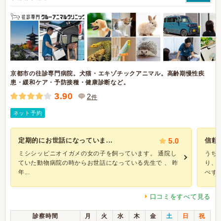
京都市の往診専門病院。犬猫・エキゾチックアニマル。高齢期慢性疾
患・緩和ケア・予防接種・健康診断など。
3.90
2
件
ネット予約
定期的にお世話になっていま...
5.0
信頼
ミシシッピニオイガメの女の子を飼っています。 通院し
うち
ていた動物病院の時からお世話になっている先生で 、 昨
り、
年...
べず飲
口コミをすべて見る
診察時間
月
火
水
木
金
土
日
祝