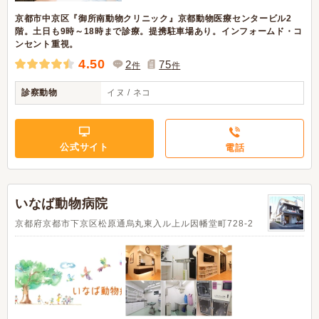
京都市中京区『御所南動物クリニック』京都動物医療センタービル2
階。土日も9時～18時まで診療。提携駐車場あり。インフォームド・コ
ンセント重視。
4.50
2
75
件
件
診察動物
イヌ / ネコ
公式サイト
電話
いなば動物病院
京都府京都市下京区松原通烏丸東入ル上ル因幡堂町728-2