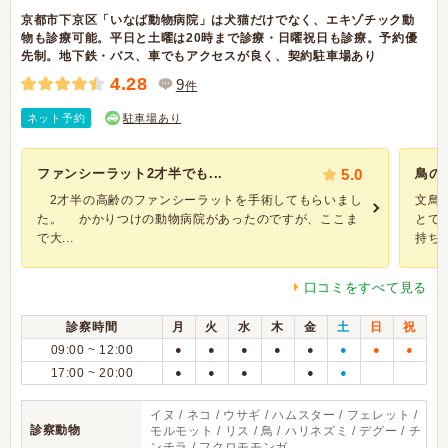
京都市下京区「いなば動物病院」は犬猫だけでなく、エキゾチック動
物も診療可能。平日と土曜は20時まで診療・日曜祝日も診療。予約優
先制。地下鉄・バス、車でもアクセスが良く、契約駐車場あり
4.28
9
件
ネット予約
駐車場あり
ファンシーラット2才半でも...
5.0
鳥の
2才半の高齢のファンシーラットを手術してもらいまし
文鳥
た。 かかりつけの動物病院があったのですが、ここま
とて
で大...
持ちな.
口コミをすべて見る
診察時間
月
火
水
木
金
土
日
祝
09:00 ~ 12:00
●
●
●
●
●
●
●
●
17:00 ~ 20:00
●
●
●
●
●
イヌ / ネコ / ウサギ / ハムスター / フェレット /
診察動物
モルモット / リス / 鳥 / ハリネズミ / デグー / チ
ンチラ / フクロモモンガ