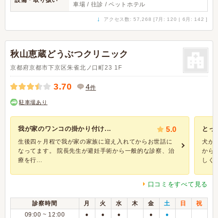
設備・取り扱い
車場 / 往診 / ペットホテル
↓
アクセス数: 57,268 [7月: 120 | 6月: 142 ]
秋山恵蔵どうぶつクリニック
京都府京都市下京区朱雀北ノ口町23 1F
3.70
4
件
駐車場あり
我が家のワンコの掛かり付け...
5.0
とっ
生後四ヶ月程で我が家の家族に迎え入れてからお世話に
犬が
なってます。 院長先生が避妊手術から一般的な診察、治
から
療を行...
しくて.
口コミをすべて見る
診察時間
月
火
水
木
金
土
日
祝
09:00 ~ 12:00
●
●
●
●
●