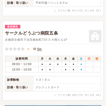
設備・取り扱い
予約可能 / ペットホテル
↓
アクセス数: 547 [7月: 22 | 6月: 28 ]
新規開院
サークルどうぶつ病院五条
京都府京都市下京区植松町725-3 片岡ビル1F
－
0
件
診察時間
月
火
水
木
金
土
日
祝
09:00 ~ 12:00
●
●
●
●
●
●
15:00 ~ 18:00
●
●
●
●
●
診察動物
イヌ / ネコ
設備・取り扱い
クレジットカード
↓
アクセス数: 393 [7月: 25 | 6月: 38 ]