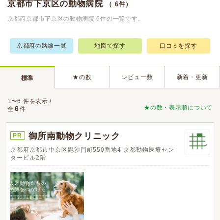
京都市下京区の動物病院
（ 6件）
京都府京都市下京区の動物病院 6件の一覧です。
京都府の路線一覧
地図で探す
口コミを探す
★の数
レビュー数
新着・更新
標準
1〜6 件を表示 /
★の数・表示順について
6
全
件
御所南動物クリニック
PR
京都府京都市中京区毘沙門町550番地4 京都動物医療セン
タービル2階