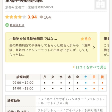
京都中央動物病院
京都府京都市下京区柿本町582-3
3.94
18
件
駐車場あり
小動物を診る動物病院ではな...
5.0
親身
他の動物病院で手術をしてもらった縫合カ所から 1週間
こち
後、高齢のファンシーラットの出血が止まらず、しても
物も
らった動...
が...
口コミをすべて見る
診察時間
月
火
水
木
金
土
日
祝
09:00 ~ 12:00
●
●
●
●
●
●
●
●
14:00 ~ 19:00
●
●
●
●
●
●
●
●
イヌ / ネコ / ウサギ / ハムスター / フェレット /
診察動物
モルモット / リス / 鳥
クレジットカード / アイペット / 予約可能 / 駐