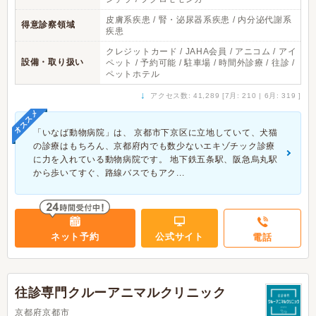
皮膚系疾患 / 腎・泌尿器系疾患 / 内分泌代謝系
得意診察領域
疾患
クレジットカード / JAHA会員 / アニコム / アイ
設備・取り扱い
ペット / 予約可能 / 駐車場 / 時間外診療 / 往診 /
ペットホテル
↓
アクセス数: 41,289 [7月: 210 | 6月: 319 ]
オススメ
「いなば動物病院」は、 京都市下京区に立地していて、犬猫
の診療はもちろん、京都府内でも数少ないエキゾチック診療
に力を入れている動物病院です。 地下鉄五条駅、阪急烏丸駅
から歩いてすぐ、路線バスでもアク...
ネット予約
公式サイト
電話
往診専門クルーアニマルクリニック
京都府京都市