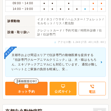
09:00 ~ 14:00
●
●
●
●
●
14:00 ~ 19:00
●
●
●
●
●
●
●
●
イヌ / ネコ / ウサギ / ハムスター / フェレット /
診察動物
モルモット / リス / 爬虫類
クレジットカード / 予約可能 / 時間外診療 / 往
設備・取り扱い
診 / 往診専門
↓
アクセス数: 1,243 [7月: 40 | 6月: 60 ]
オススメ
京都市および周辺エリアで往診専門の動物医療を提供する
『往診専門クルーアニマルクリニック』は、犬・猫はもちろ
ん、エキゾチックアニマルにも対応しています。 通院が難し
いペットとご家族の負担を軽減し、安...
ネット予約
公式サイト
電話