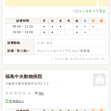
口コミをすべて見る
診察時間
月
火
水
木
金
土
日
祝
09:30 ~ 12:30
●
●
●
●
●
●
16:00 ~ 19:00
●
●
●
●
診察動物
イヌ / ネコ
設備・取り扱い
クレジットカード / アニコム / 駐車場
↑
アクセス数: 18,671 [7月: 156 | 6月: 59 ]
福島中央動物病院
大阪府大阪市福島区玉川2-7-2
－
0
件
駐車場あり