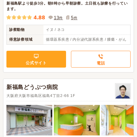
新福島駅より徒歩3分。朝8時から早朝診察。土日祝も診療を行ってい
ます。
4.88
13
5
件
件
診察動物
イヌ / ネコ
得意診察領域
循環器系疾患 / 内分泌代謝系疾患 / 腫瘍・がん
公式サイト
電話
新福島どうぶつ病院
大阪府大阪市福島区福島4丁目2-66 1F