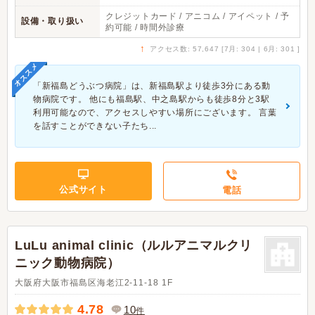
クレジットカード / アニコム / アイペット / 予
設備・取り扱い
約可能 / 時間外診療
↑
アクセス数: 57,647 [7月: 304 | 6月: 301 ]
オススメ
「新福島どうぶつ病院」は、新福島駅より徒歩3分にある動
物病院です。 他にも福島駅、中之島駅からも徒歩8分と3駅
利用可能なので、アクセスしやすい場所にございます。 言葉
を話すことができない子たち...
公式サイト
電話
LuLu animal clinic（ルルアニマルクリ
ニック動物病院）
大阪府大阪市福島区海老江2-11-18 1F
4.78
10
件