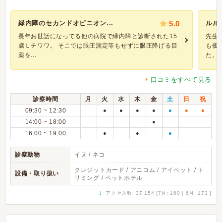
緑内障のセカンドオピニオン...
5.0
ルル
長年お世話になってる他の病院で緑内障と診断された15
先生
歳Ｌチワワ。 そこでは眼圧測定等もせずに眼圧降げる目
も優
薬を...
た。 1
口コミをすべて見る
診察時間
月
火
水
木
金
土
日
祝
09:30 ~ 12:30
●
●
●
●
●
●
●
14:00 ~ 18:00
●
16:00 ~ 19:00
●
●
●
診察動物
イヌ / ネコ
クレジットカード / アニコム / アイペット / ト
設備・取り扱い
リミング / ペットホテル
↓
アクセス数: 37,154 [7月: 160 | 6月: 173 ]