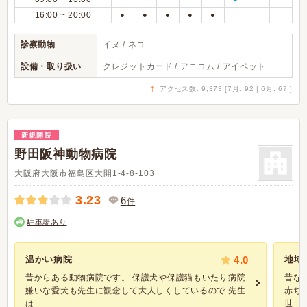
16:00 ~ 20:00
●
●
●
●
●
診察動物
イヌ / ネコ
設備・取り扱い
クレジットカード / アニコム / アイペット
↑
アクセス数: 9,373 [7月: 92 | 6月: 67 ]
新規開院
野田阪神動物病院
大阪府大阪市福島区大開1-4-8-103
3.23
6
件
駐車場あり
温かい病院
4.0
地域
昔からある動物病院です。 保護犬や保護猫もいたり病院
昔な
嫌いな愛犬も先生に観念して大人しくしているので 先生
赤ち
は...
世...