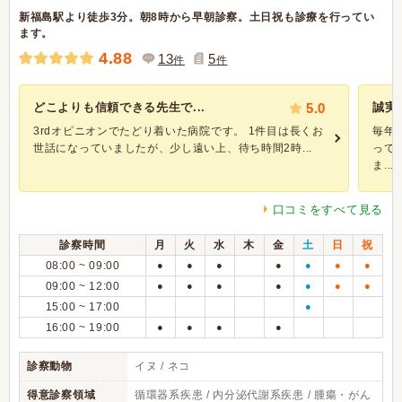
新福島駅より徒歩3分。朝8時から早朝診察。土日祝も診療を行ってい
ます。
4.88
13
5
件
件
どこよりも信頼できる先生で...
5.0
誠実
3rdオピニオンでたどり着いた病院です。 1件目は長くお
毎年
世話になっていましたが、少し遠い上、待ち時間2時...
って
ま...
口コミをすべて見る
診察時間
月
火
水
木
金
土
日
祝
08:00 ~ 09:00
●
●
●
●
●
●
●
09:00 ~ 12:00
●
●
●
●
●
●
●
15:00 ~ 17:00
●
16:00 ~ 19:00
●
●
●
●
診察動物
イヌ / ネコ
得意診察領域
循環器系疾患 / 内分泌代謝系疾患 / 腫瘍・がん