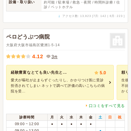
設備・取り扱い
約可能 / 駐車場 / 救急・夜間 / 時間外診療 / 往
診 / ペットホテル
↓
アクセス数: 13,923 [7月: 142 | 6月: 223 ]
ペロどうぶつ病院
大阪府大阪市福島区鷺洲1-5-14
4.12
3
件
経験豊富なとても良い先生と...
5.0
頼り
愛犬が嘔吐が止まらずぐったりし、かかりつけ医に受診
生後
拒否されてしまい ネットで調べて評価の高いこちらの病
不妊
院を受...
かく弱.
口コミをすべて見る
診察時間
月
火
水
木
金
土
日
祝
09:00 ~ 12:00
●
●
●
●
●
09:00 ~ 13:00
●