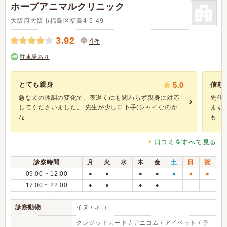
ホープアニマルクリニック
大阪府大阪市福島区福島4-5-49
3.92
4
件
駐車場あり
とても親身
5.0
信頼
急な犬の体調の変化で、夜遅くにも関わらず親身に対応
先代
してくださいました。 先生が少し口下手(シャイなのか
ます
な...
も...
口コミをすべて見る
診察時間
月
火
水
木
金
土
日
祝
09:00 ~ 12:00
●
●
●
●
●
●
●
17:00 ~ 22:00
●
●
●
●
診察動物
イヌ / ネコ
クレジットカード / アニコム / アイペット / 予