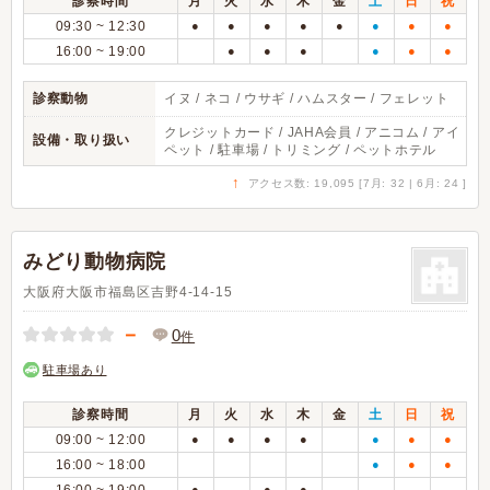
診察時間
月
火
水
木
金
土
日
祝
09:30 ~ 12:30
●
●
●
●
●
●
●
●
16:00 ~ 19:00
●
●
●
●
●
●
診察動物
イヌ / ネコ / ウサギ / ハムスター / フェレット
クレジットカード / JAHA会員 / アニコム / アイ
設備・取り扱い
ペット / 駐車場 / トリミング / ペットホテル
↑
アクセス数: 19,095 [7月: 32 | 6月: 24 ]
みどり動物病院
大阪府大阪市福島区吉野4-14-15
－
0
件
駐車場あり
診察時間
月
火
水
木
金
土
日
祝
09:00 ~ 12:00
●
●
●
●
●
●
●
16:00 ~ 18:00
●
●
●
●
●
●