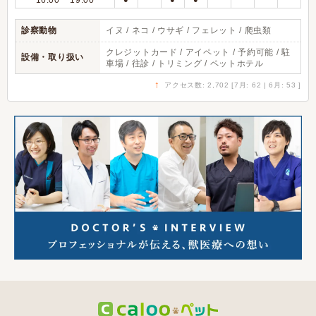
16:00 ~ 19:00
診察動物
イヌ / ネコ / ウサギ / フェレット / 爬虫類
クレジットカード / アイペット / 予約可能 / 駐
設備・取り扱い
車場 / 往診 / トリミング / ペットホテル
↑
アクセス数: 2,702 [7月: 62 | 6月: 53 ]