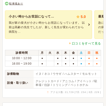
駐車場あり
小さい時からお世話になって...
5.0
最期
我が家の柴犬が小さい時からお世話になっています。 以
急に
前は高齢の先生でしたが、新しく先生が変わられてから
の病
病院を...
だった.
口コミをすべて見る
診察時間
月
火
水
木
金
土
日
祝
10:00 ~ 12:00
●
●
●
●
●
●
●
16:00 ~ 19:00
●
●
●
●
●
●
●
診察動物
イヌ / ネコ / ウサギ / ハムスター / モルモット
クレジットカード / アニコム / アイペット / 駐
設備・取り扱い
車場 / 往診 / トリミング / ペットホテル
↑
アクセス数: 21,729 [7月: 234 | 6月: 229 ]