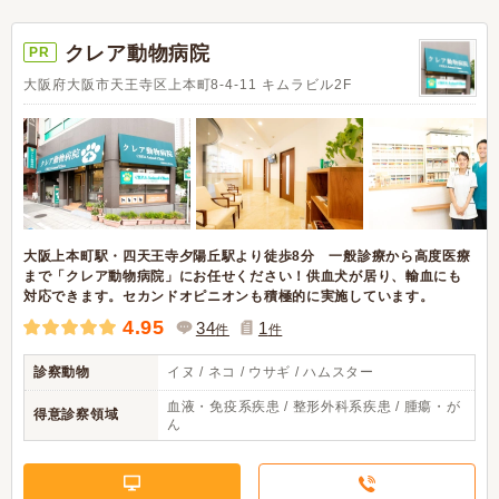
クレア動物病院
PR
大阪府大阪市天王寺区上本町8-4-11 キムラビル2F
大阪上本町駅・四天王寺夕陽丘駅より徒歩8分 一般診療から高度医療
まで「クレア動物病院」にお任せください！供血犬が居り、輸血にも
対応できます。セカンドオピニオンも積極的に実施しています。
4.95
34
1
件
件
診察動物
イヌ / ネコ / ウサギ / ハムスター
血液・免疫系疾患 / 整形外科系疾患 / 腫瘍・が
得意診察領域
ん