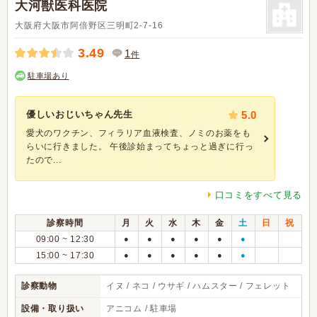
大河獣医科医院
大阪府大阪市阿倍野区三明町2-7-16
3.49
1
件
駐車場あり
優しいおじいちゃん先生
5.0
愛犬のワクチン、フィラリア血液検査、ノミのお薬をも
らいに行きました。 午後診始まってちょっと過ぎに行っ
たので...
口コミをすべて見る
診察時間
月
火
水
木
金
土
日
祝
09:00 ~ 12:30
●
●
●
●
●
●
15:00 ~ 17:30
●
●
●
●
●
●
診察動物
イヌ / ネコ / ウサギ / ハムスター / フェレット
設備・取り扱い
アニコム / 駐車場