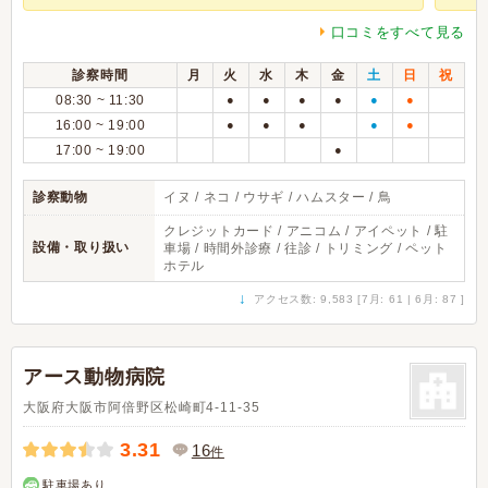
口コミをすべて見る
診察時間
月
火
水
木
金
土
日
祝
08:30 ~ 11:30
●
●
●
●
●
●
16:00 ~ 19:00
●
●
●
●
●
17:00 ~ 19:00
●
診察動物
イヌ / ネコ / ウサギ / ハムスター / 鳥
クレジットカード / アニコム / アイペット / 駐
設備・取り扱い
車場 / 時間外診療 / 往診 / トリミング / ペット
ホテル
↓
アクセス数: 9,583 [7月: 61 | 6月: 87 ]
アース動物病院
大阪府大阪市阿倍野区松崎町4-11-35
3.31
16
件
駐車場あり