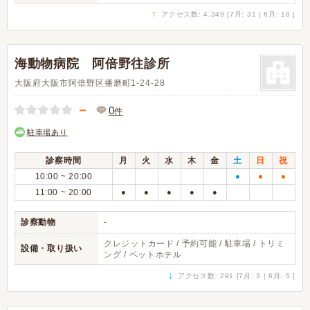
↑
アクセス数: 4,349 [7月: 31 | 6月: 18 ]
海動物病院 阿倍野往診所
大阪府大阪市阿倍野区播磨町1-24-28
－
0
件
駐車場あり
診察時間
月
火
水
木
金
土
日
祝
10:00 ~ 20:00
●
●
●
11:00 ~ 20:00
●
●
●
●
●
診察動物
-
クレジットカード / 予約可能 / 駐車場 / トリミ
設備・取り扱い
ング / ペットホテル
↓
アクセス数: 291 [7月: 3 | 6月: 5 ]