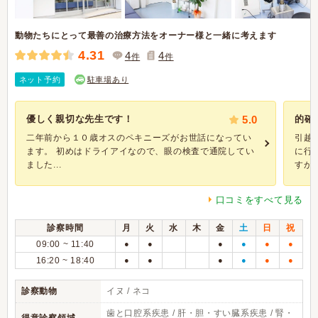
動物たちにとって最善の治療方法をオーナー様と一緒に考えます
4.31
4
4
件
件
ネット予約
駐車場あり
優しく親切な先生です！
5.0
的確
二年前から１０歳オスのペキニーズがお世話になってい
引越
ます。 初めはドライアイなので、眼の検査で通院してい
に行
ました...
すが、.
口コミをすべて見る
診察時間
月
火
水
木
金
土
日
祝
09:00 ~ 11:40
●
●
●
●
●
●
16:20 ~ 18:40
●
●
●
●
●
●
診察動物
イヌ / ネコ
歯と口腔系疾患 / 肝・胆・すい臓系疾患 / 腎・