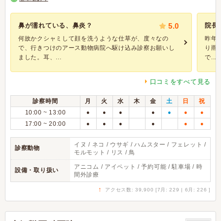
鼻が濡れている、鼻炎？
5.0
院長
何故かクシャミして顔を洗うような仕草が、度々なの
昨年
で、行きつけのアース動物病院へ駆け込み診察お願いし
り雨
ました。耳、...
で...
口コミをすべて見る
診察時間
月
火
水
木
金
土
日
祝
10:00 ~ 13:00
●
●
●
●
●
●
●
17:00 ~ 20:00
●
●
●
●
●
●
イヌ / ネコ / ウサギ / ハムスター / フェレット /
診察動物
モルモット / リス / 鳥
アニコム / アイペット / 予約可能 / 駐車場 / 時
設備・取り扱い
間外診療
↑
アクセス数: 39,900 [7月: 229 | 6月: 226 ]