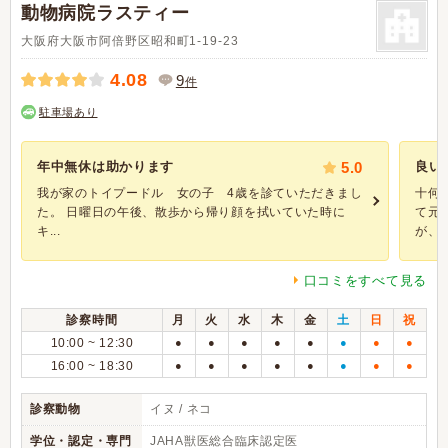
動物病院ラスティー
大阪府大阪市阿倍野区昭和町1-19-23
4.08
9
件
駐車場あり
年中無休は助かります
5.0
良い
我が家のトイプードル 女の子 4歳を診ていただきまし
十何
た。 日曜日の午後、散歩から帰り顔を拭いていた時に
て元
キ...
が、本
口コミをすべて見る
診察時間
月
火
水
木
金
土
日
祝
10:00 ~ 12:30
●
●
●
●
●
●
●
●
16:00 ~ 18:30
●
●
●
●
●
●
●
●
診察動物
イヌ / ネコ
学位・認定・専門
JAHA獣医総合臨床認定医