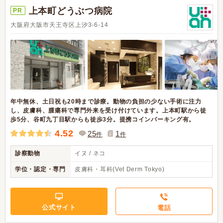
上本町どうぶつ病院
PR
大阪府大阪市天王寺区上汐3-6-14
年中無休、土日祝も20時まで診療。動物の負担の少ない手術に注力
し、皮膚科、腫瘍科で専門外来を受け付けています。上本町駅から徒
歩5分、谷町九丁目駅からも徒歩3分。提携コインパーキング有。
4.52
25
1
件
件
診察動物
イヌ / ネコ
学位・認定・専門
皮膚科・耳科(Vet Derm Tokyo)
公式サイト
電話