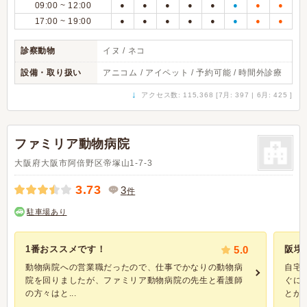
09:00 ~ 12:00
●
●
●
●
●
●
●
●
17:00 ~ 19:00
●
●
●
●
●
●
●
●
診察動物
イヌ / ネコ
設備・取り扱い
アニコム / アイペット / 予約可能 / 時間外診療
↓
アクセス数: 115,368 [7月: 397 | 6月: 425 ]
ファミリア動物病院
大阪府大阪市阿倍野区帝塚山1-7-3
3.73
3
件
駐車場あり
1番おススメです！
5.0
阪堺
動物病院への営業職だったので、仕事でかなりの動物病
自宅
院を回りましたが、ファミリア動物病院の先生と看護師
ぐに
の方々はと...
とが多