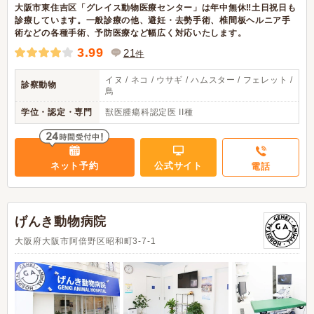
大阪市東住吉区「グレイス動物医療センター」は年中無休‼土日祝日も
診療しています。一般診療の他、避妊・去勢手術、椎間板ヘルニア手
術などの各種手術、予防医療など幅広く対応いたします。
3.99
21
件
イヌ / ネコ / ウサギ / ハムスター / フェレット /
診察動物
鳥
学位・認定・専門
獣医腫瘍科認定医 II種
ネット予約
公式サイト
電話
げんき動物病院
大阪府大阪市阿倍野区​昭和町3-7-1