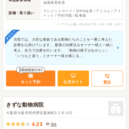
得意診察領域
泌尿器系疾患
クレジットカード / JAHA会員 / アニコム / アイ
設備・取り扱い
ペット / 予約可能 / 駐車場
↑
アクセス数: 29,160 [7月: 161 | 6月: 147 ]
オススメ
当院では、大切な家族である動物たちのことを一番に考えた
診療を心掛けています。 最善の治療法をオーナー様と一緒に
考え、全力で治療を行います。 「動物の様子がおかしい」
「いつもと違う」とオーナー様が感じる...
ネット予約
公式サイト
電話
きずな動物病院
大阪府大阪市阿倍野区阪南町3-1-8-102
4.23
3
件