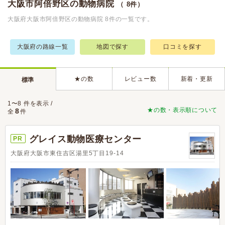
大阪市阿倍野区の動物病院
（ 8件）
大阪府大阪市阿倍野区の動物病院 8件の一覧です。
大阪府の路線一覧
地図で探す
口コミを探す
★の数
レビュー数
新着・更新
標準
1〜8 件を表示 /
★の数・表示順について
8
全
件
グレイス動物医療センター
PR
大阪府大阪市東住吉区湯里5丁目19-14