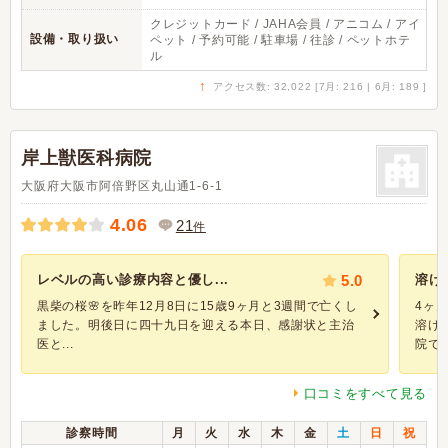
クレジットカード / JAHA会員 / アニコム / アイ
設備・取り扱い
ペット / 予約可能 / 駐車場 / 往診 / ペットホテ
ル
↑
アクセス数: 32,022 [7月: 216 | 6月: 189 ]
岸上獣医科病院
大阪府大阪市阿倍野区丸山通1-6-1
4.06
21
件
レベルの高い診療内容と優し...
5.0
溶け
黒柴の桜🌸を昨年12月8日に15歳9ヶ月と3週間で亡くし
4ヶ
ました。明後日に四十九日を迎える本日、感謝状と主治
溶け
医と...
院で再
口コミをすべて見る
診察時間
月
火
水
木
金
土
日
祝