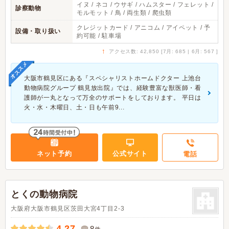
イヌ / ネコ / ウサギ / ハムスター / フェレット /
診察動物
モルモット / 鳥 / 両生類 / 爬虫類
クレジットカード / アニコム / アイペット / 予
設備・取り扱い
約可能 / 駐車場
↑
アクセス数: 42,850 [7月: 685 | 6月: 567 ]
オススメ
大阪市鶴見区にある『スペシャリストホームドクター 上池台
動物病院グループ 鶴見放出院』では、経験豊富な獣医師・看
護師が一丸となって万全のサポートをしております。 平日は
火・水・木曜日、土・日も午前9...
ネット予約
公式サイト
電話
とくの動物病院
大阪府大阪市鶴見区茨田大宮4丁目2-3
4.27
8