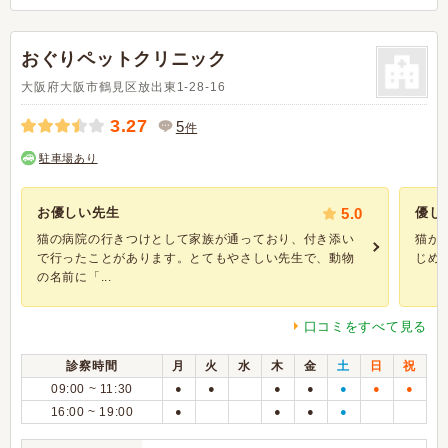
おぐりペットクリニック
大阪府大阪市鶴見区放出東1-28-16
3.27
5
件
駐車場あり
お優しい先生
5.0
優し
猫の病院の行きつけとして家族が通っており、付き添い
猫が
で行ったことがあります。とてもやさしい先生で、動物
じめ
の名前に「...
口コミをすべて見る
診察時間
月
火
水
木
金
土
日
祝
09:00 ~ 11:30
●
●
●
●
●
●
●
16:00 ~ 19:00
●
●
●
●