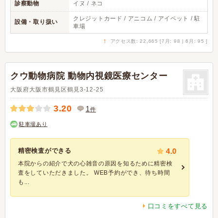
診察動物
イヌ / ネコ
クレジットカード / アニコム / アイペット / 駐
設備・取り扱い
車場
↑
アクセス数: 22,665 [7月: 98 | 6月: 95 ]
クウ動物病院 動物内視鏡医療センター
大阪府大阪市鶴見区鶴見3-12-25
3.20
1
件
駐車場あり
精密検査ができる
4.0
本院からの紹介で犬の心雑音の原因を知るために精密検
査をしていただきました。 WEB予約ができ、待ち時間
も...
口コミをすべて見る