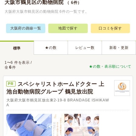
大阪市鶴見区の動物病院
（ 6件）
大阪府大阪市鶴見区の動物病院 6件の一覧です。
大阪府の路線一覧
地図で探す
口コミを探す
★の数
レビュー数
新着・更新
標準
1〜6 件を表示 /
★の数・表示順について
6
全
件
スペシャリストホームドクター 上
PR
池台動物病院グループ 鶴見放出院
大阪府大阪市鶴見区放出東2-19-8 BRANDAGE ISHIKAW
A