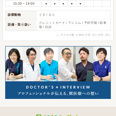
15:30 ~ 19:00
●
●
●
●
●
診察動物
イヌ / ネコ
クレジットカード / アニコム / 予約可能 / 駐車
設備・取り扱い
場 / 往診
↓
アクセス数: 4,865 [7月: 21 | 6月: 35 ]