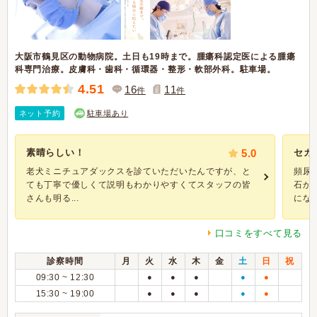
大阪市鶴見区の動物病院。土日も19時まで。腫瘍科認定医による腫瘍
科専門治療。皮膚科・歯科・循環器・整形・軟部外科。駐車場。
4.51
16
11
件
件
ネット予約
駐車場あり
素晴らしい！
5.0
セカ
老犬ミニチュアダックスを診ていただいたんですが、と
頻尿
ても丁寧で優しくて説明もわかりやすくてスタッフの皆
石が
さんも明る...
になり
口コミをすべて見る
診察時間
月
火
水
木
金
土
日
祝
09:30 ~ 12:30
●
●
●
●
●
15:30 ~ 19:00
●
●
●
●
●