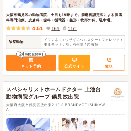
大阪市鶴見区の動物病院。土日も19時まで。腫瘍科認定医による腫瘍
科専門治療。皮膚科・歯科・循環器・整形・軟部外科。駐車場。
4.51
16
11
件
件
イヌ / ネコ / ウサギ / ハムスター / フェレット /
診察動物
モルモット / 鳥 / 両生類 / 爬虫類
ネット予約
公式サイト
電話
スペシャリストホームドクター 上池台
動物病院グループ 鶴見放出院
大阪府大阪市鶴見区放出東2-19-8 BRANDAGE ISHIKAW
A