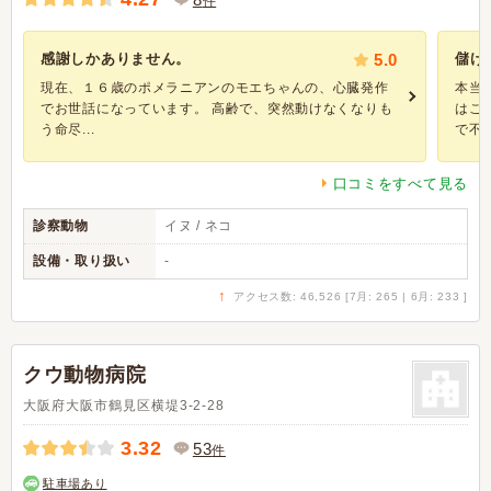
件
感謝しかありません。
5.0
儲け
現在、１６歳のポメラニアンのモエちゃんの、心臓発作
本当
でお世話になっています。 高齢で、突然動けなくなりも
はこ
う命尽...
で不信
口コミをすべて見る
診察動物
イヌ / ネコ
設備・取り扱い
-
↑
アクセス数: 46,526 [7月: 265 | 6月: 233 ]
クウ動物病院
大阪府大阪市鶴見区横堤3-2-28
3.32
53
件
駐車場あり