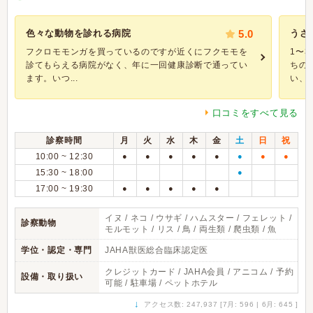
色々な動物を診れる病院
5.0
うさ
フクロモモンガを買っているのですが近くにフクモモを
1〜
診てもらえる病院がなく、年に一回健康診断で通ってい
ちの
ます。いつ...
い、必
口コミをすべて見る
診察時間
月
火
水
木
金
土
日
祝
10:00 ~ 12:30
●
●
●
●
●
●
●
●
15:30 ~ 18:00
●
17:00 ~ 19:30
●
●
●
●
●
イヌ / ネコ / ウサギ / ハムスター / フェレット /
診察動物
モルモット / リス / 鳥 / 両生類 / 爬虫類 / 魚
学位・認定・専門
JAHA獣医総合臨床認定医
クレジットカード / JAHA会員 / アニコム / 予約
設備・取り扱い
可能 / 駐車場 / ペットホテル
↓
アクセス数: 247,937 [7月: 596 | 6月: 645 ]