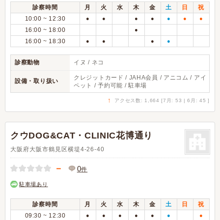
診察時間
月
火
水
木
金
土
日
祝
10:00 ~ 12:30
●
●
●
●
●
●
●
16:00 ~ 18:00
●
16:00 ~ 18:30
●
●
●
●
診察動物
イヌ / ネコ
クレジットカード / JAHA会員 / アニコム / アイ
設備・取り扱い
ペット / 予約可能 / 駐車場
↑
アクセス数: 1,664 [7月: 53 | 6月: 45 ]
クウDOG&CAT・CLINIC花博通り
大阪府大阪市鶴見区横堤4-26-40
－
0
件
駐車場あり
診察時間
月
火
水
木
金
土
日
祝
09:30 ~ 12:30
●
●
●
●
●
●
●