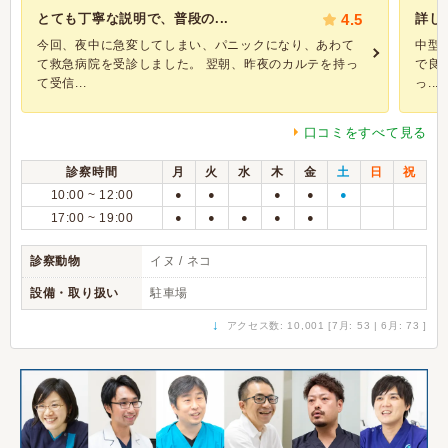
とても丁寧な説明で、普段の...
4.5
詳し
今回、夜中に急変してしまい、パニックになり、あわて
中型
て救急病院を受診しました。 翌朝、昨夜のカルテを持っ
で良
て受信...
っ...
口コミをすべて見る
診察時間
月
火
水
木
金
土
日
祝
10:00 ~ 12:00
●
●
●
●
●
17:00 ~ 19:00
●
●
●
●
●
診察動物
イヌ / ネコ
設備・取り扱い
駐車場
↓
アクセス数: 10,001 [7月: 53 | 6月: 73 ]