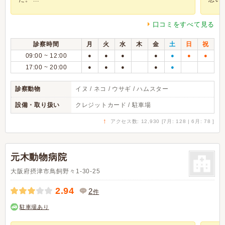
口コミをすべて見る
診察時間
月
火
水
木
金
土
日
祝
09:00 ~ 12:00
●
●
●
●
●
●
●
17:00 ~ 20:00
●
●
●
●
●
診察動物
イヌ / ネコ / ウサギ / ハムスター
設備・取り扱い
クレジットカード / 駐車場
↑
アクセス数: 12,930 [7月: 128 | 6月: 78 ]
元木動物病院
大阪府摂津市鳥飼野々1-30-25
2.94
2
件
駐車場あり