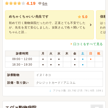
4.19
6
件
めちゃくちゃいい先生です
5.0
信頼
初めて行く動物病院だったので、正直とても不安でした
はっ
が、先生を見て安心しました。女医さんで色々聞いても
われ
ちゃんと説...
とは思.
口コミをすべて見る
診察時間
月
火
水
木
金
土
日
祝
09:00 ~ 12:00
●
●
●
●
●
●
16:30 ~ 19:30
●
●
●
●
●
診察動物
イヌ / ネコ
設備・取り扱い
クレジットカード / アニコム
↓
アクセス数: 23,792 [7月: 78 | 6月: 109 ]
エヴァ動物病院