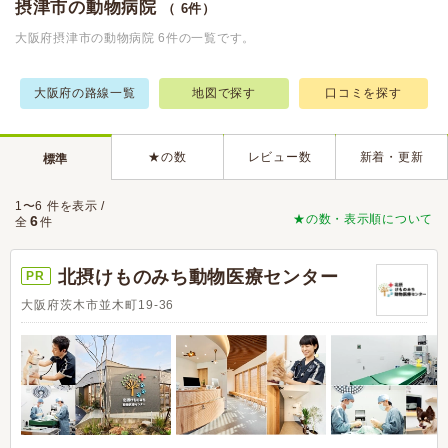
摂津市の動物病院
（ 6件）
大阪府摂津市の動物病院 6件の一覧です。
大阪府の路線一覧
地図で探す
口コミを探す
★の数
レビュー数
新着・更新
標準
1〜6 件を表示 /
★の数・表示順について
6
全
件
北摂けものみち動物医療センター
PR
大阪府茨木市並木町19-36