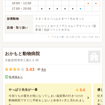
10:00 ~ 12:00
●
●
17:00 ~ 20:00
●
●
●
●
●
●
診察動物
イヌ / ネコ / ハムスター / モルモット
クレジットカード / アニコム / アイペット / 駐
設備・取り扱い
車場 / 往診 / ペットホテル
↑
アクセス数: 20,130 [7月: 151 | 6月: 94 ]
おかもと動物病院
大阪府摂津市三島2-2-26
3.43
4
件
駐車場あり
やっぱり先生が一番
5.0
優し
今回うちの愛犬が癌になってしまい滋賀県の行きつけの
狂犬
動物病院ですぐに手術をしないと余命3ヶ月と言われまし
まし
た。 ...
悪いと.