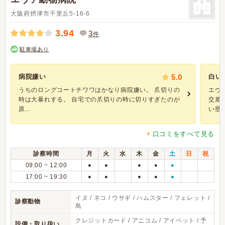
大阪府摂津市千里丘5-16-6
3.94
3
件
駐車場あり
病院嫌い
5.0
白い
うちのロングコートチワワはかなり病院嫌い。 爪切りの
エヴ
時は大暴れする。 自宅での爪切りの時に切りすぎたのが
交差
原...
い壁が
口コミをすべて見る
診察時間
月
火
水
木
金
土
日
祝
09:00 ~ 12:00
●
●
●
●
●
17:00 ~ 19:30
●
●
●
●
●
イヌ / ネコ / ウサギ / ハムスター / フェレット /
診察動物
鳥
クレジットカード / アニコム / アイペット / 予
設備・取り扱い