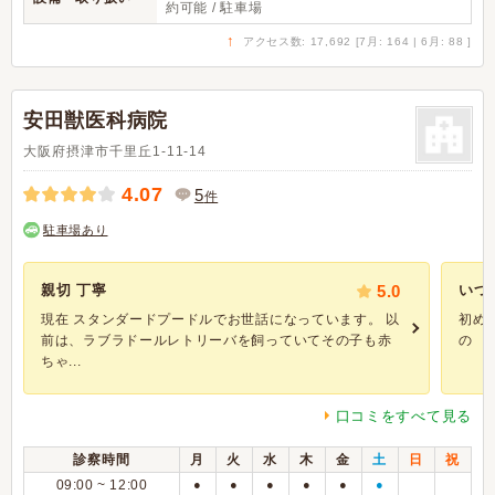
約可能 / 駐車場
↑
アクセス数: 17,692 [7月: 164 | 6月: 88 ]
安田獣医科病院
大阪府摂津市千里丘1-11-14
4.07
5
件
駐車場あり
親切 丁寧
5.0
いつ
現在 スタンダードプードルでお世話になっています。 以
初め
前は、ラブラドールレトリーバを飼っていてその子も赤
の 「
ちゃ...
口コミをすべて見る
診察時間
月
火
水
木
金
土
日
祝
09:00 ~ 12:00
●
●
●
●
●
●