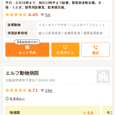
平日・土日19時まで、祝日12時半まで診療。獣医師多数在籍。犬・
猫・うさぎ。猫専用診療室。駐車場完備。
4.45
5
件
診察動物
イヌ / ネコ / ウサギ / ハムスター / フェレット
得意診察領域
歯と口腔系疾患 / 皮膚系疾患 / 循環器系疾患
ネット予約
公式サイト
電話
エルフ動物病院
大阪府摂津市千里丘7-10-24-101
4.71
24
件
駐車場あり
地域猫
5.0
モコ