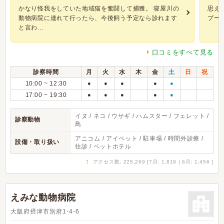
かなり怪我をしていた地域猫を奮闘して捕獲。 寝屋川の
思え
動物病院に連れて行ったら、今後飼う予定なら診れます
プード
と言わ...
口コミをすべて見る
診察時間
月
火
水
木
金
土
日
祝
10:00 ~ 12:30
●
●
●
●
●
17:00 ~ 19:30
●
●
●
●
●
イヌ / ネコ / ウサギ / ハムスター / フェレット /
診察動物
鳥
アニコム / アイペット / 駐車場 / 時間外診療 /
設備・取り扱い
往診 / ペットホテル
↑
アクセス数: 225,269 [7月: 1,819 | 6月: 1,456 ]
えみな動物病院
大阪府摂津市別府1-4-6