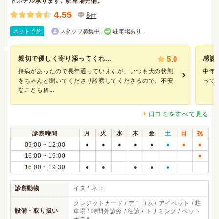
トホテル承ります。駐車場完備。
4.55
8
件
ネット予約
スタッフ募集中
駐車場あり
親切で優しく寄り添ってくれ...
5.0
感謝
持病があったので長年通っていますが、いつも犬の状態
中年
をちゃんと聞いてくださり診察してくださるので、不安
って
なことも解...
口コミをすべて見る
診察時間
月
火
水
木
金
土
日
祝
09:00 ~ 12:00
●
●
●
●
●
●
●
●
16:00 ~ 19:00
●
16:00 ~ 19:30
●
●
●
●
●
診察動物
イヌ / ネコ
クレジットカード / アニコム / アイペット / 駐
設備・取り扱い
車場 / 時間外診療 / 往診 / トリミング / ペット