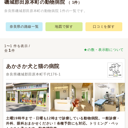
磯城郡田原本町の動物病院
（ 1件）
奈良県磯城郡田原本町の動物病院 1件の一覧です。
奈良県の路線一覧
地図で探す
口コミを探す
1〜1 件を表示 /
★の数・表示順について
1
全
件
あかさか犬と猫の病院
奈良県磯城郡田原本町千代176-1
土曜19時半まで・日曜も12時まで診療している動物病院。一般診療・
外科、眼科おまかせください！各種予防にも対応。トリミング・ペッ