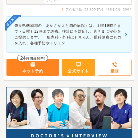
ホテル
↑
アクセス数: 52,305 [7月: 418 | 6月: 300 ]
オススメ
奈良県磯城郡の「あかさか犬と猫の病院」は、土曜19時半ま
で・日曜も12時まで診療。往診にも対応し、皆さまに安心を
ご提供します。 一般内科・外科はもちろん、眼科診療にも力
を入れ、各種予防やトリミン...
ネット予約
公式サイト
電話