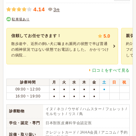
4.14
3
件
駐車場あり
信頼してお任せできます！
5.0
親切
散歩途中、近所の飼い犬に噛まれ瀕死の状態で半ば普通
約1
の精神状況ではない状態でお電話しました。 かかりつけ
フの
の病院...
してく
口コミをすべて見る
診察時間
月
火
水
木
金
土
日
祝
09:00 ~ 12:00
●
●
●
●
●
●
16:00 ~ 19:00
●
●
●
●
●
イヌ / ネコ / ウサギ / ハムスター / フェレット /
診察動物
モルモット / リス / 鳥
学位・認定・専門
日本獣医皮膚科学会認定医
クレジットカード / JAHA会員 / アニコム / 予約
設備・取り扱い