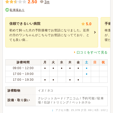
2.50
3
件
駐車場あり
信頼できるいい病院
5.0
手術
初めて飼った犬の予防接種でお世話になりました。近所
検査
の方のワンちゃんがこちらでお世話になってており、と
が、
ても良い病...
寝たっ
口コミをすべて見る
診察時間
月
火
水
木
金
土
日
祝
09:00 ~ 12:00
●
●
●
●
●
●
17:00 ~ 19:00
●
17:00 ~ 19:30
●
●
●
●
診察動物
イヌ / ネコ
クレジットカード / アニコム / 予約可能 / 駐車
設備・取り扱い
場 / 往診 / トリミング / ペットホテル
↓
アクセス数: 15,378 [7月: 89 | 6月: 102 ]