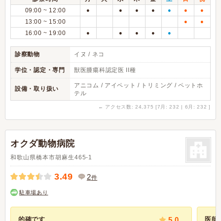
09:00 ~ 12:00
●
●
●
●
●
●
●
13:00 ~ 15:00
●
●
16:00 ~ 19:00
●
●
●
●
●
診察動物
イヌ / ネコ
学位・認定・専門
獣医腫瘍科認定医 II種
アニコム / アイペット / トリミング / ペットホ
設備・取り扱い
テル
←
アクセス数: 24,375 [7月: 232 | 6月: 232 ]
オクダ動物病院
和歌山県橋本市胡麻生465-1
3.49
2
件
駐車場あり
的確です
5.0
医師