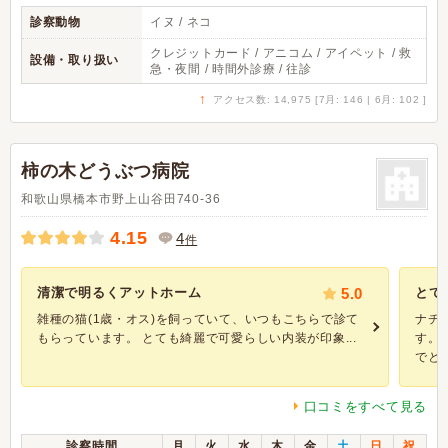
診察動物
イヌ / ネコ
クレジットカード / アニコム / アイペット / 救
設備・取り扱い
急・夜間 / 時間外診療 / 往診
↑
アクセス数: 14,975 [7月: 146 | 6月: 102 ]
柿の木どうぶつ病院
和歌山県橋本市野上山谷田740-36
4.15
4
件
清潔で明るくアットホーム
5.0
とて
雑種の猫(1歳・オス)を飼っていて、いつもこちらで診て
ナチ
もらっています。 とても綺麗で可愛らしい内装が印象...
す。
でとて.
口コミをすべて見る
診察時間
月
火
水
木
金
土
日
祝