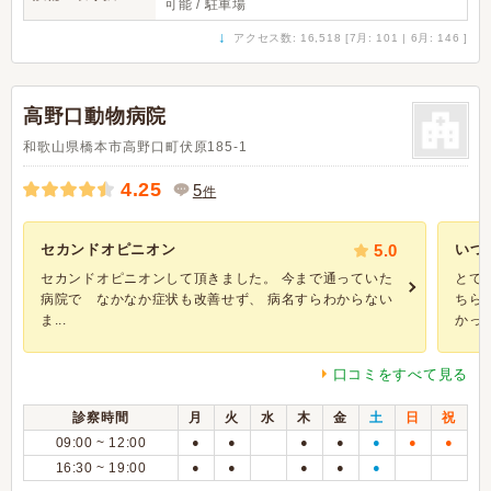
可能 / 駐車場
↓
アクセス数: 16,518 [7月: 101 | 6月: 146 ]
高野口動物病院
和歌山県橋本市高野口町伏原185-1
4.25
5
件
セカンドオピニオン
5.0
いつ
セカンドオピニオンして頂きました。 今まで通っていた
とて
病院で なかなか症状も改善せず、 病名すらわからない
ちら
ま...
かった
口コミをすべて見る
診察時間
月
火
水
木
金
土
日
祝
09:00 ~ 12:00
●
●
●
●
●
●
●
16:30 ~ 19:00
●
●
●
●
●