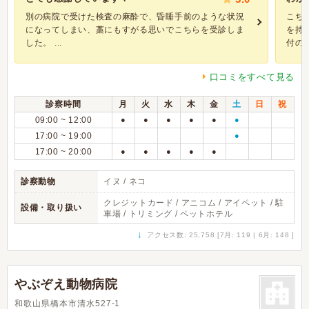
別の病院で受けた検査の麻酔で、昏睡手前のような状況
こち
になってしまい、藁にもすがる思いでこちらを受診しま
を持
した。 ...
付のス.
口コミをすべて見る
診察時間
月
火
水
木
金
土
日
祝
09:00 ~ 12:00
●
●
●
●
●
●
17:00 ~ 19:00
●
17:00 ~ 20:00
●
●
●
●
●
診察動物
イヌ / ネコ
クレジットカード / アニコム / アイペット / 駐
設備・取り扱い
車場 / トリミング / ペットホテル
↓
アクセス数: 25,758 [7月: 119 | 6月: 148 ]
やぶぞえ動物病院
和歌山県橋本市清水527-1