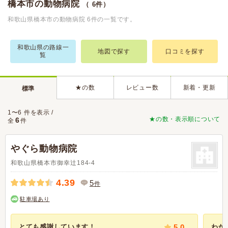
橋本市の動物病院
（ 6件）
和歌山県橋本市の動物病院 6件の一覧です。
和歌山県の路線一
地図で探す
口コミを探す
覧
★の数
レビュー数
新着・更新
標準
1〜6 件を表示 /
★の数・表示順について
6
全
件
やぐら動物病院
和歌山県橋本市御幸辻184-4
4.39
5
件
駐車場あり
とても感謝しています！
5.0
わか