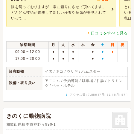
猫を飼っておりますが、常に頼りにさせて頂いてます。
とに
どんどん技術が進歩して新しい検査や病気が発見されて
いる
いって...
私はい
口コミをすべて見る
診察時間
月
火
水
木
金
土
日
祝
09:00 ~ 12:00
●
●
●
●
●
●
17:00 ~ 20:00
●
●
●
●
●
診察動物
イヌ / ネコ / ウサギ / ハムスター
アニコム / 予約可能 / 駐車場 / 往診 / トリミン
設備・取り扱い
グ / ペットホテル
↓
アクセス数: 7,886 [7月: 51 | 6月: 57 ]
きのくに動物病院
和歌山県橋本市神野々990-1