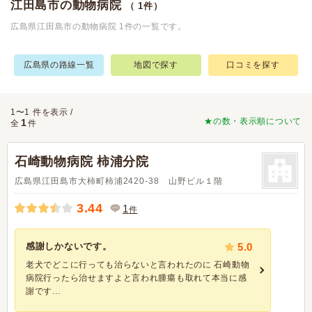
江田島市の動物病院
（ 1件）
広島県江田島市の動物病院 1件の一覧です。
広島県の路線一覧
地図で探す
口コミを探す
1〜1 件を表示 /
★の数・表示順について
1
全
件
石崎動物病院 柿浦分院
広島県江田島市大柿町柿浦2420-38 山野ビル１階
3.44
1
件
感謝しかないです。
5.0
老犬でどこに行っても治らないと言われたのに 石崎動物
病院行ったら治せますよと言われ腫瘍も取れて本当に感
謝です...