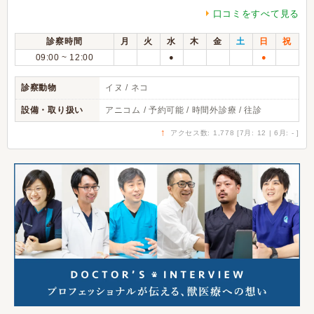
口コミをすべて見る
診察時間
月
火
水
木
金
土
日
祝
09:00 ~ 12:00
●
●
診察動物
イヌ / ネコ
設備・取り扱い
アニコム / 予約可能 / 時間外診療 / 往診
↑
アクセス数: 1,778 [7月: 12 | 6月: - ]