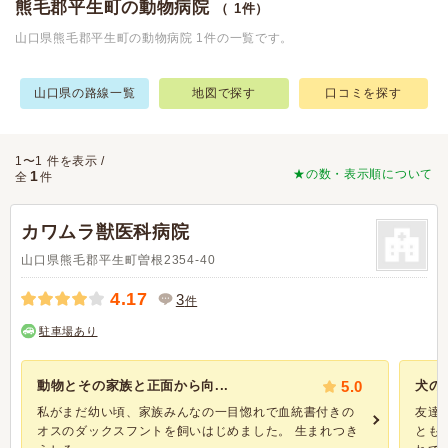
熊毛郡平生町の動物病院
（ 1件）
山口県熊毛郡平生町の動物病院 1件の一覧です。
山口県の路線一覧
地図で探す
口コミを探す
1〜1 件を表示 /
★の数・表示順について
1
全
件
カワムラ獣医科病院
山口県熊毛郡平生町曽根2354-40
4.17
3
件
駐車場あり
動物とその家族と正面から向...
5.0
犬の
私がまだ幼い頃、家族みんなの一目惚れで血統書付きの
友達
オスのダックスフントを飼いはじめました。 生まれつき
とも