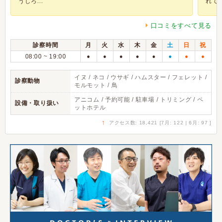
うしろ...
れてい.
口コミをすべて見る
診察時間
月
火
水
木
金
土
日
祝
08:00 ~ 19:00
●
●
●
●
●
●
●
●
イヌ / ネコ / ウサギ / ハムスター / フェレット /
診察動物
モルモット / 鳥
アニコム / 予約可能 / 駐車場 / トリミング / ペ
設備・取り扱い
ットホテル
↑
アクセス数: 18,421 [7月: 122 | 6月: 97 ]