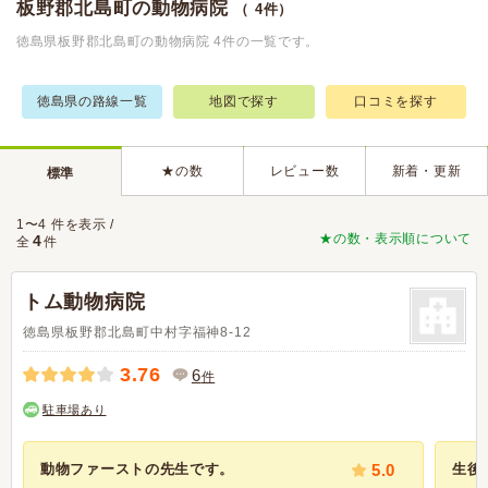
板野郡北島町の動物病院
（ 4件）
徳島県板野郡北島町の動物病院 4件の一覧です。
徳島県の路線一覧
地図で探す
口コミを探す
★の数
レビュー数
新着・更新
標準
1〜4 件を表示 /
★の数・表示順について
4
全
件
トム動物病院
徳島県板野郡北島町中村字福神8-12
3.76
6
件
駐車場あり
動物ファーストの先生です。
5.0
生後