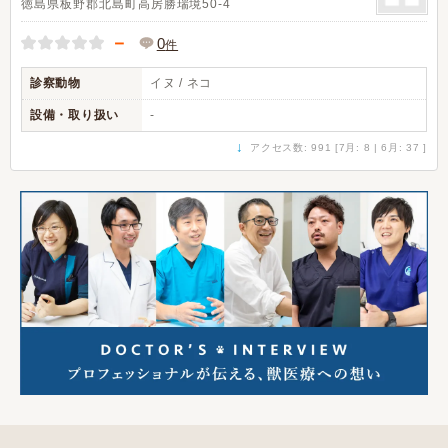
徳島県板野郡北島町高房勝瑞境50-4
－
0
件
診察動物
イヌ / ネコ
設備・取り扱い
-
↓
アクセス数: 991 [7月: 8 | 6月: 37 ]