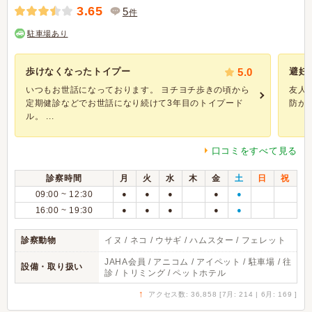
3.65
5
件
駐車場あり
歩けなくなったトイプー
5.0
避妊
いつもお世話になっております。 ヨチヨチ歩きの頃から
友人
定期健診などでお世話になり続けて3年目のトイプード
防が必
ル。 ...
口コミをすべて見る
診察時間
月
火
水
木
金
土
日
祝
09:00 ~ 12:30
●
●
●
●
●
16:00 ~ 19:30
●
●
●
●
●
診察動物
イヌ / ネコ / ウサギ / ハムスター / フェレット
JAHA会員 / アニコム / アイペット / 駐車場 / 往
設備・取り扱い
診 / トリミング / ペットホテル
↑
アクセス数: 36,858 [7月: 214 | 6月: 169 ]