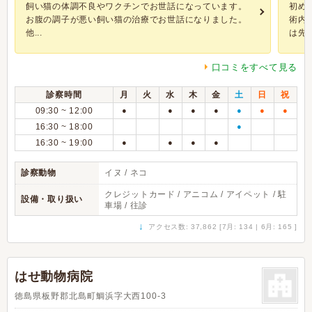
飼い猫の体調不良やワクチンでお世話になっています。
初め
お腹の調子が悪い飼い猫の治療でお世話になりました。
術内
他...
は先生.
口コミをすべて見る
診察時間
月
火
水
木
金
土
日
祝
09:30 ~ 12:00
●
●
●
●
●
●
●
16:30 ~ 18:00
●
16:30 ~ 19:00
●
●
●
●
診察動物
イヌ / ネコ
クレジットカード / アニコム / アイペット / 駐
設備・取り扱い
車場 / 往診
↓
アクセス数: 37,862 [7月: 134 | 6月: 165 ]
はせ動物病院
徳島県板野郡北島町鯛浜字大西100-3