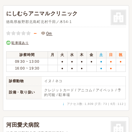
にしむらアニマルクリニック
徳島県板野郡北島町北村千田ノ木54-1
－
0
件
駐車場あり
診察時間
月
火
水
木
金
土
日
祝
09:30 ~ 13:00
●
●
●
●
●
●
●
16:00 ~ 19:30
●
●
●
●
●
診察動物
イヌ / ネコ
クレジットカード / アニコム / アイペット / 予
設備・取り扱い
約可能 / 駐車場
↓
アクセス数: 1,809 [7月: 73 | 6月: 112 ]
河田愛犬病院