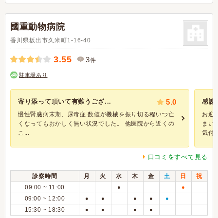
國重動物病院
香川県坂出市久米町1-16-40
3.55
3
件
駐車場あり
寄り添って頂いて有難うござ...
5.0
感謝
慢性腎臓病末期、尿毒症 数値が機械を振り切る程いつ亡
お迎
くなってもおかしく無い状況でした。 他医院から近くの
まい
こ...
気付..
口コミをすべて見る
診察時間
月
火
水
木
金
土
日
祝
09:00 ~ 11:00
●
●
09:00 ~ 12:00
●
●
●
●
●
15:30 ~ 18:30
●
●
●
●