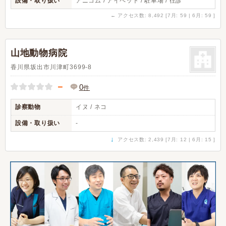
設備・取り扱い
アニコム / アイペット / 駐車場 / 往診
←
アクセス数: 8,492 [7月: 59 | 6月: 59 ]
山地動物病院
香川県坂出市川津町3699-8
－
0
件
診察動物
イヌ / ネコ
設備・取り扱い
-
↓
アクセス数: 2,439 [7月: 12 | 6月: 15 ]