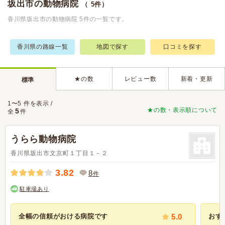
坂出市の動物病院
（ 5件）
香川県坂出市の動物病院 5件の一覧です。
香川県の路線一覧
地図で探す
口コミを探す
★の数
レビュー数
新着・更新
標準
1〜5 件を表示 /
★の数・表示順について
5
全
件
うらら動物病院
香川県坂出市文京町１丁目１－２
3.82
8
件
駐車場あり
全幅の信頼がおける病院です
5.0
おす