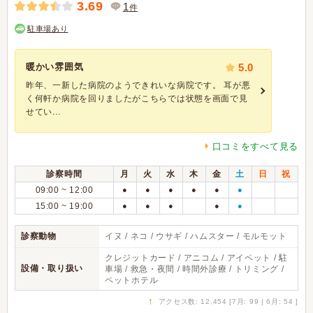
3.69
1
件
駐車場あり
暖かい雰囲気
5.0
昨年、一新した病院のようできれいな病院です。 耳が悪
く何軒か病院を回りましたがこちらでは状態を画面で見
せてい...
口コミをすべて見る
診察時間
月
火
水
木
金
土
日
祝
09:00 ~ 12:00
●
●
●
●
●
●
15:00 ~ 19:00
●
●
●
●
●
診察動物
イヌ / ネコ / ウサギ / ハムスター / モルモット
クレジットカード / アニコム / アイペット / 駐
設備・取り扱い
車場 / 救急・夜間 / 時間外診療 / トリミング /
ペットホテル
↑
アクセス数: 12,454 [7月: 99 | 6月: 54 ]