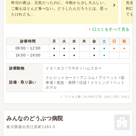
昨日の夜は、元気だったのに、今朝から少し大人しい、
先生
ご飯もほとんど食べない。どうしたんだろうとは、思っ
利口
たけれども...
ても..
口コミをすべて見る
診察時間
月
火
水
木
金
土
日
祝
09:00 ~ 12:00
●
●
●
●
●
●
●
16:00 ~ 19:00
●
●
●
●
●
診察動物
イヌ / ネコ / ウサギ / ハムスター
クレジットカード / アニコム / アイペット / 駐
設備・取り扱い
車場 / 救急・夜間 / 往診 / トリミング / ペット
ホテル
↑
アクセス数: 29,908 [7月: 240 | 6月: 160 ]
みんなのどうぶつ病院
香川県坂出市江尻町1261-3