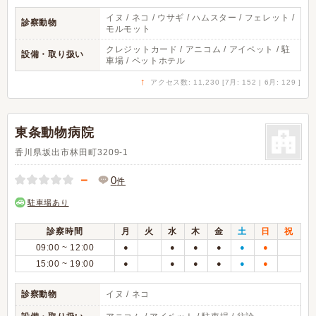
イヌ / ネコ / ウサギ / ハムスター / フェレット /
診察動物
モルモット
クレジットカード / アニコム / アイペット / 駐
設備・取り扱い
車場 / ペットホテル
↑
アクセス数: 11,230 [7月: 152 | 6月: 129 ]
東条動物病院
香川県坂出市林田町3209-1
－
0
件
駐車場あり
診察時間
月
火
水
木
金
土
日
祝
09:00 ~ 12:00
●
●
●
●
●
●
15:00 ~ 19:00
●
●
●
●
●
●
診察動物
イヌ / ネコ