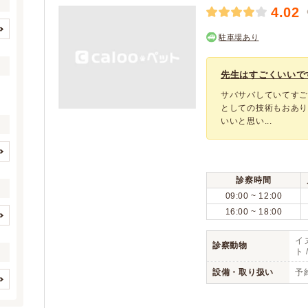
4.02
駐車場あり
北九州市すべて
北九州市門司区
(70)
(8)
北九州市若松区
北九州市戸畑区
(10)
(5)
先生はすごくいいで
北九州市小倉北区
北九州市小倉南区
(9)
(17)
サバサバしていてす
北九州市八幡東区
北九州市八幡西区
(4)
(17)
としての技術もおあり
いいと思い...
福岡市すべて
福岡市東区
(117)
(20)
福岡市博多区
福岡市中央区
(18)
(15)
福岡市南区
福岡市西区
(22)
(16)
イヌ
ネコ
(1)
(1)
福岡市城南区
福岡市早良区
診察時間
(9)
(17)
ウサギ
ハムスター
(1)
(1)
09:00 ~ 12:00
大牟田市
久留米市
(12)
(21)
フェレット
モルモット
(1)
(1)
16:00 ~ 18:00
直方市
飯塚市
(3)
(13)
(0)
(0)
(0)
(0)
田川市
柳川市
(4)
(3)
イヌ
診察動物
(0)
(0)
ト 
(0)
(0)
八女市
筑後市
(2)
(5)
鳥
(0)
(1)
設備・取り扱い
予
(0)
(0)
大川市
行橋市
(1)
(7)
(0)
(0)
(0)
豊前市
中間市
(1)
(0)
(4)
(0)
(0)
(0)
(0)