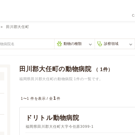
C
田川郡大任町
田川郡大任町の動物病院
（ 1件）
福岡県田川郡大任町の動物病院 1件の一覧です。
1
1〜1 件を表示 /
全
件
ドリトル動物病院
福岡県田川郡大任町大字今任原3099-1