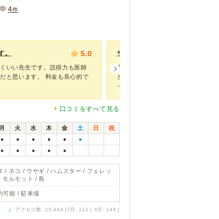
4
件
す。
5.0
サバサバ
ごくいい先生です。説得力も医師
女性の院長先生が診察してくれます
だと思います。 料金も良心的で
とした印象の先生で、診察も的確に
ってくれます。...
口コミをすべて見る
月
火
水
木
金
土
日
祝
●
●
●
●
●
●
●
●
●
●
●
 / ネコ / ウサギ / ハムスター / フェレッ
/ モルモット / 鳥
約可能 / 駐車場
↓
アクセス数: 25,444 [7月: 111 | 6月: 144 ]