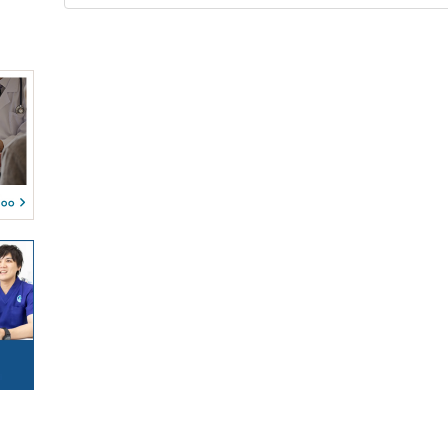
小郡市
筑紫野市
(4)
(0)
(12)
(0)
(0)
(0)
春日市
大野城市
(9)
(10)
(0)
(0)
予約可能
駐車場
(1)
(1)
宗像市
太宰府市
(9)
(6)
(0)
(0)
(0)
(0)
古賀市
福津市
(5)
(8)
(0)
(0)
(0)
(0)
うきは市
宮若市
(2)
(2)
(0)
(0)
(0)
(0)
嘉麻市
朝倉市
(1)
(2)
(0)
(0)
(0)
糸島市
那珂川市
(11)
(4)
(0)
(0)
糟屋郡宇美町
糟屋郡篠栗町
(3)
(3)
糟屋郡志免町
糟屋郡須惠町
(4)
(1)
糟屋郡新宮町
糟屋郡粕屋町
(3)
(3)
遠賀郡水巻町
遠賀郡岡垣町
(2)
(2)
遠賀郡遠賀町
鞍手郡鞍手町
(2)
(1)
嘉穂郡桂川町
朝倉郡筑前町
(1)
(2)
三潴郡大木町
八女郡広川町
(2)
(1)
田川郡香春町
田川郡川崎町
(1)
(1)
田川郡赤村
京都郡苅田町
(1)
(3)