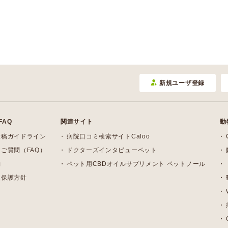
京都郡みやこ町
築上郡吉富町
(2)
(1)
築上郡築上町
(2)
新規ユーザ登録
FAQ
関連サイト
動
投稿ガイドライン
病院口コミ検索サイトCaloo
ご質問（FAQ）
ドクターズインタビューペット
約
ペット用CBDオイルサプリメント ペットノール
報保護方針