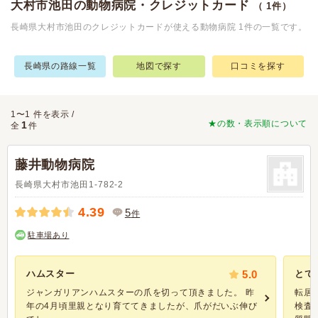
大村市池田の動物病院・クレジットカード
（ 1件）
長崎県大村市池田のクレジットカードが使える動物病院 1件の一覧です。
長崎県の路線一覧
地図で探す
口コミを探す
1〜1 件を表示 /
★の数・表示順について
1
全
件
藤井動物病院
長崎県大村市池田1-782-2
4.39
5
件
駐車場あり
ハムスター
5.0
とて
ジャンガリアンハムスターの爪を切って頂きました。 昨
転居
年の4月頃里親となり育ててきましたが、爪がだいぶ伸び
検査