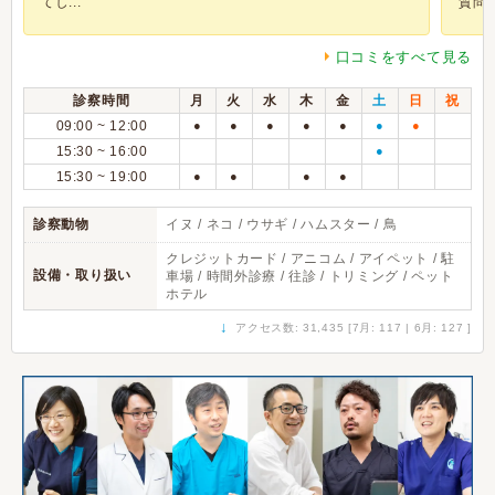
てし...
質問に.
口コミをすべて見る
診察時間
月
火
水
木
金
土
日
祝
09:00 ~ 12:00
●
●
●
●
●
●
●
15:30 ~ 16:00
●
15:30 ~ 19:00
●
●
●
●
診察動物
イヌ / ネコ / ウサギ / ハムスター / 鳥
クレジットカード / アニコム / アイペット / 駐
設備・取り扱い
車場 / 時間外診療 / 往診 / トリミング / ペット
ホテル
↓
アクセス数: 31,435 [7月: 117 | 6月: 127 ]