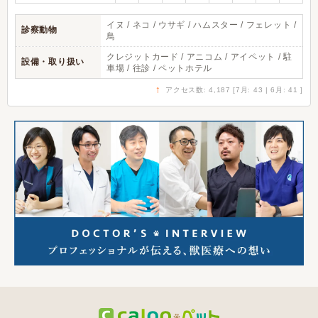
イヌ / ネコ / ウサギ / ハムスター / フェレット /
診察動物
鳥
クレジットカード / アニコム / アイペット / 駐
設備・取り扱い
車場 / 往診 / ペットホテル
↑
アクセス数: 4,187 [7月: 43 | 6月: 41 ]