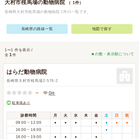
大村市桜馬場の動物病院
（ 1件）
長崎県大村市桜馬場の動物病院 1件の一覧です。
長崎県の路線一覧
地図で探す
1〜1 件を表示 /
★の数・表示順について
1
全
件
はらだ動物病院
長崎県大村市桜馬場2-576-2
－
0
件
駐車場あり
診察時間
月
火
水
木
金
土
日
祝
09:00 ~ 12:00
●
●
●
●
●
●
●
16:00 ~ 18:00
●
16:00 ~ 19:00
●
●
●
●