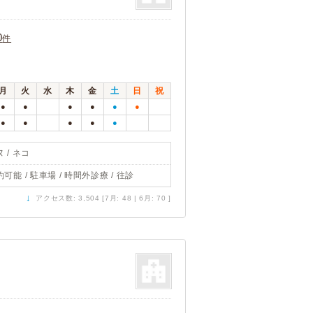
0
件
月
火
水
木
金
土
日
祝
●
●
●
●
●
●
●
●
●
●
●
 / ネコ
可能 / 駐車場 / 時間外診療 / 往診
↓
アクセス数: 3,504 [7月: 48 | 6月: 70 ]