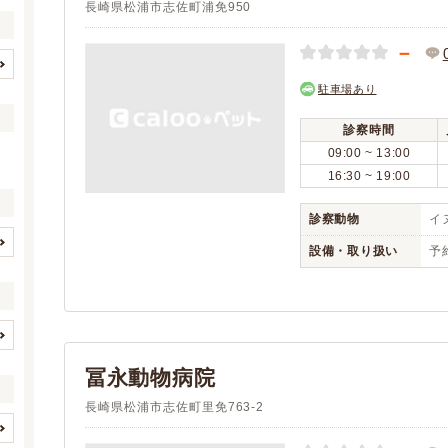
長崎県松浦市志佐町浦免950
－
長崎市
佐世保市
駐車場あり
(21)
(17)
島原市
諫早市
(5)
(9)
診察時間
大村市
平戸市
(7)
(1)
09:00 ~ 13:00
対馬市
壱岐市
(2)
(2)
16:30 ~ 19:00
五島市
西海市
(3)
(1)
診察動物
イヌ
雲仙市
南島原市
(5)
(3)
設備・取り扱い
予約
西彼杵郡長与町
西彼杵郡時津町
(4)
(2)
イヌ
ネコ
(2)
(2)
東彼杵郡川棚町
北松浦郡佐々町
(1)
(1)
ウサギ
ハムスター
(1)
(1)
南松浦郡新上五島町
フェレット
モルモット
(1)
(1)
(1)
(0)
(0)
(0)
(0)
冨永動物病院
リス
(0)
(1)
(0)
(0)
鳥
長崎県松浦市志佐町里免763-2
(0)
(1)
(0)
(0)
(0)
(0)
(0)