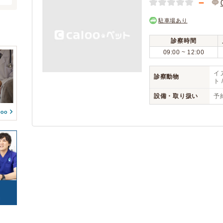
－
(0)
(0)
(0)
(0)
(0)
(0)
駐車場あり
(0)
(0)
(0)
(0)
(0)
予約可能
駐車場
(2)
(2)
診察時間
(0)
(0)
09:00 ~ 12:00
時間外診療
(0)
(1)
(0)
(0)
往診
(1)
(0)
イヌ
診察動物
(0)
(0)
ト 
(0)
(0)
(0)
(0)
設備・取り扱い
予
(0)
(0)
(0)