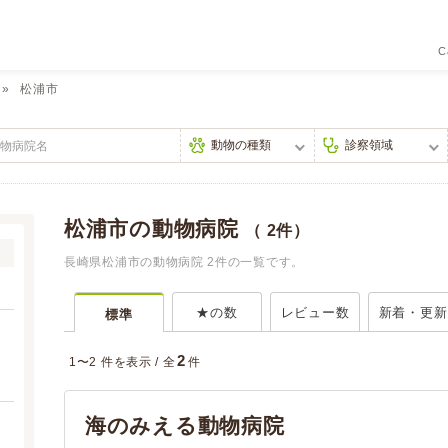
C
松浦市
松浦市の動物病院
（ 2件）
長崎県松浦市の動物病院 2件の一覧です。
★の数
レビュー数
新着・更新
標準
2
1〜2 件を表示 /
全
件
海のみえる動物病院