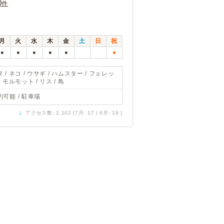
0
件
月
火
水
木
金
土
日
祝
●
●
●
●
●
●
 / ネコ / ウサギ / ハムスター / フェレッ
/ モルモット / リス / 鳥
約可能 / 駐車場
↓
アクセス数: 2,102 [7月: 17 | 6月: 19 ]