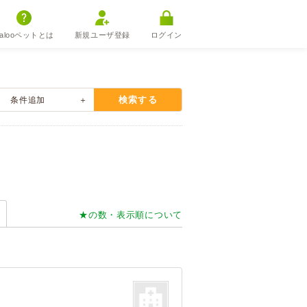
alooペットとは
新規ユーザ登録
ログイン
検索する
条件
追加
★の数・表示順について