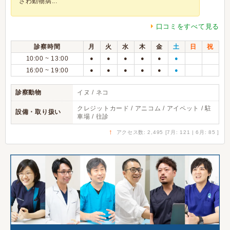
さわ動物病...
口コミをすべて見る
診察時間
月
火
水
木
金
土
日
祝
10:00 ~ 13:00
●
●
●
●
●
●
16:00 ~ 19:00
●
●
●
●
●
●
診察動物
イヌ / ネコ
クレジットカード / アニコム / アイペット / 駐
設備・取り扱い
車場 / 往診
↑
アクセス数: 2,495 [7月: 121 | 6月: 85 ]