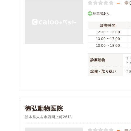
－
駐車場あり
診察時間
12:30 ~ 13:00
13:00 ~ 17:00
13:00 ~ 18:00
イヌ
診察動物
ト 
設備・取り扱い
予
徳弘動物医院
熊本県人吉市西間上町2618
－