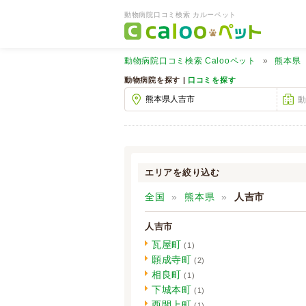
動物病院口コミ検索 カルーペット
動物病院口コミ検索
Calooペット
熊本県
動物病院を探す |
口コミを探す
エリアを絞り込む
全国
熊本県
人吉市
人吉市
瓦屋町
(1)
願成寺町
(2)
相良町
(1)
下城本町
(1)
西間上町
(1)