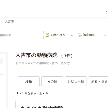
C
人吉市
人吉市の動物病院
（ 7件）
熊本県人吉市の動物病院 7件の一覧です。
★の数
レビュー数
新着・更新
標準
7
1〜7 件を表示 /
全
件