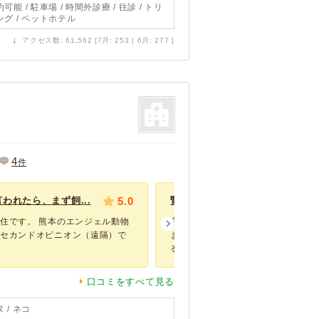
可能 / 駐車場 / 時間外診療 / 往診 / トリ
ング / ペットホテル
↓
アクセス数: 61,562 [7月: 253 | 6月: 277 ]
4
件
われたら、まず飼...
5.0
腎不全で助からないと言われたらこ
住です。 熊本のエンジェル動物
宮本先生に愛犬の命を救われました
、セカンドオピニオン（遠隔）で
ます もう数年前になりますが、嘔
る等の...
口コミをすべて見る
 / ネコ