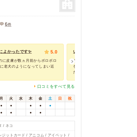
6
件
によかったです✨
5.0
いつもありがとうございます
のに皮膚が数ヵ月前からボロボロ
ももは自宅ではかなりやんちゃで大
らに老犬のようになってしまい近
をし(´･_･`)、その度にあきやまさ
だいた...
口コミをすべて見る
月
火
水
木
金
土
日
祝
●
●
●
●
●
●
●
●
●
 / ネコ
レジットカード / アニコム / アイペット /