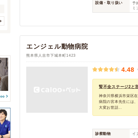
歯と口腔系疾患
眼科系疾患
(2)
(1)
菊池郡大津町
菊池郡菊陽町
設備・取り扱い
予約
(4)
(7)
リス
(0)
(1)
ミ
皮膚系疾患
脳・神経系疾患
(2)
(2)
阿蘇郡小国町
阿蘇郡南阿蘇村
(1)
(1)
鳥
(0)
(1)
循環器系疾患
呼吸器系疾患
(2)
(2)
上益城郡御船町
上益城郡益城町
(1)
(3)
(0)
(0)
消化器系疾患
肝・胆・すい臓系疾患
(2)
上益城郡山都町
クレジットカード
八代郡氷川町
アニコム
(1)
(2)
(2)
(2)
(2)
(0)
(0)
葦北郡芦北町
アイペット
球磨郡錦町
(1)
(2)
(4)
腎・泌尿器系疾患
内分泌代謝系疾患
(2)
(2)
(0)
エンジェル動物病院
球磨郡多良木町
球磨郡あさぎり町
(5)
(2)
血液・免疫系疾患
筋肉系疾患
(2)
(2)
予約可能
駐車場
(2)
(4)
天草郡苓北町
(1)
熊本県人吉市下城本町1423
整形外科系疾患
耳系疾患
(2)
(2)
時間外診療
(0)
(2)
生殖器系疾患
感染症系疾患
(2)
(1)
往診
4.48
(1)
(0)
寄生虫
腫瘍・がん
(2)
(2)
トリミング
(0)
(2)
中毒
心の病気
(2)
(1)
ペットホテル
腎不全ステージ2と言
(1)
東洋医学
けが・その他
(1)
(2)
神奈川県横浜市栄区在
病院の宮本先生には
大変お世話...
診察動物
イヌ