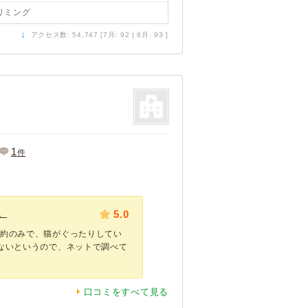
リミング
↓
アクセス数: 54,747 [7月: 92 | 6月: 93 ]
1
件
。
5.0
予約のみで、猫がぐったりしてい
ないというので、ネットで調べて
口コミをすべて見る