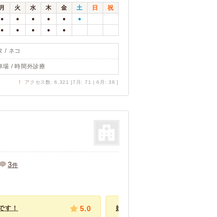
月
火
水
木
金
土
日
祝
●
●
●
●
●
●
●
●
●
●
●
 / ネコ
車場 / 時間外診療
↑
アクセス数: 6,321 [7月: 71 | 6月: 38 ]
3
件
です！
5.0
妊娠前の検査をしてもらいました