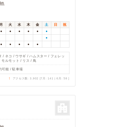
0
件
月
火
水
木
金
土
日
祝
●
●
●
●
●
●
●
●
●
●
●
●
 / ネコ / ウサギ / ハムスター / フェレッ
/ モルモット / リス / 鳥
約可能 / 駐車場
↑
アクセス数: 3,902 [7月: 141 | 6月: 58 ]
0
件