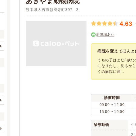
あきやま動物病院
熊本県人吉市願成寺町397―2
4.63
駐車場あり
病院を変えてほんと
熊本市すべて
熊本市中央区
(65)
(20)
うちの子はまだ3歳な
熊本市東区
熊本市西区
(20)
(5)
になりだし、見るか
熊本市南区
熊本市北区
(12)
(8)
くの病院に通...
八代市
荒尾市
(4)
(5)
水俣市
玉名市
(3)
(4)
山鹿市
菊池市
(4)
(8)
診察時間
宇土市
宇城市
09:00 ~ 12:00
(2)
(5)
イヌ
ネコ
(6)
(6)
15:00 ~ 19:00
阿蘇市
天草市
(2)
(5)
ウサギ
ハムスター
(1)
(1)
合志市
下益城郡美里町
(4)
(1)
フェレット
モルモット
診察動物
イヌ
(1)
(1)
玉名郡玉東町
玉名郡南関町
(1)
(2)
(0)
(0)
ク