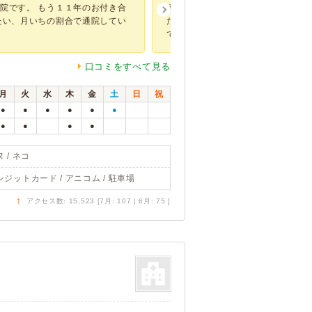
院です。 もう１１年のお付き合
遠方に交配に出すために、健康診断
たい、月いちの割合で通院してい
た。 他の病院にはないような、動
て、血液検...
口コミをすべて見る
月
火
水
木
金
土
日
祝
●
●
●
●
●
●
●
●
●
●
 / ネコ
レジットカード / アニコム / 駐車場
↑
アクセス数: 15,523 [7月: 107 | 6月: 75 ]