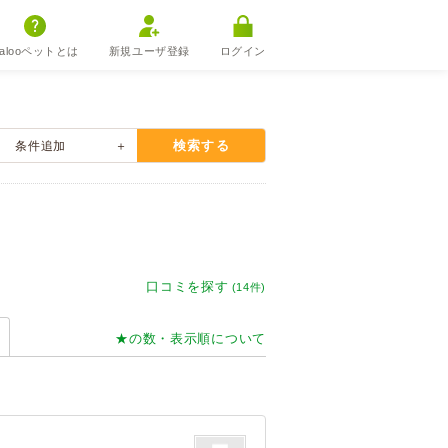
alooペットとは
新規ユーザ登録
ログイン
検索する
条件
追加
口コミを探す
(14件)
★の数・表示順について