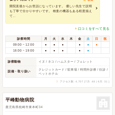
開院直後からお世話になっています。 優しい先生で説明
も丁寧で分かりやすいです。 検査の機器もある程度揃え
て...
口コミをすべて見る
診察時間
月
火
水
木
金
土
日
祝
09:00 ~ 12:00
●
●
●
●
●
●
16:00 ~ 19:00
●
●
●
●
●
診察動物
イヌ / ネコ / ハムスター / フェレット
クレジットカード / 駐車場 / 時間外診療 / 往診 /
設備・取り扱い
ペットホテル
↑
アクセス数: 4,707 [7月: 48 | 6月: 31 ]
平峰動物病院
鹿児島県枕崎市東本町34