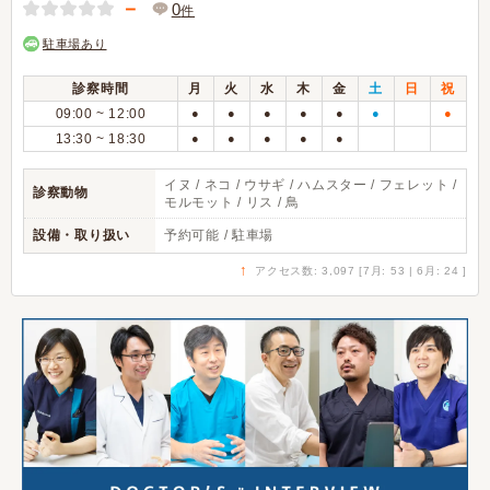
－
0
件
駐車場あり
診察時間
月
火
水
木
金
土
日
祝
09:00 ~ 12:00
●
●
●
●
●
●
●
13:30 ~ 18:30
●
●
●
●
●
イヌ / ネコ / ウサギ / ハムスター / フェレット /
診察動物
モルモット / リス / 鳥
設備・取り扱い
予約可能 / 駐車場
↑
アクセス数: 3,097 [7月: 53 | 6月: 24 ]