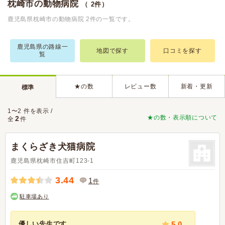
枕崎市の動物病院
（ 2件）
鹿児島県枕崎市の動物病院 2件の一覧です。
鹿児島県の路線一
地図で探す
口コミを探す
覧
★の数
レビュー数
新着・更新
標準
1〜2 件を表示 /
★の数・表示順について
2
全
件
まくらざき犬猫病院
鹿児島県枕崎市住吉町123-1
3.44
1
件
駐車場あり
優しい先生です
5.0