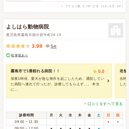
↑
アクセス数: 6,787 [7月: 114 | 6月: 90 ]
よしはら動物病院
鹿児島県霧島市国分府中町24-19
3.99
5
件
駐車場あり
霧島市で1番頼れる病院！！
5.0
老舗
深夜1時頃、愛犬が急な発作を起こしたため、通院してい
当時
た病院へ連れて行ったが、診療してもらえず…。 本当
した
に...
口コミをすべて見る
診察時間
月
火
水
木
金
土
日
祝
09:00 ~ 11:30
●
●
09:00 ~ 12:00
●
●
●
●
●
●