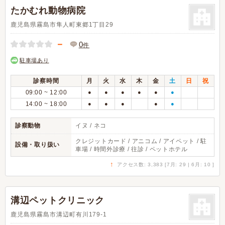
たかむれ動物病院
鹿児島県霧島市隼人町東郷1丁目29
－
0
件
駐車場あり
診察時間
月
火
水
木
金
土
日
祝
09:00 ~ 12:00
●
●
●
●
●
●
14:00 ~ 18:00
●
●
●
●
●
診察動物
イヌ / ネコ
クレジットカード / アニコム / アイペット / 駐
設備・取り扱い
車場 / 時間外診療 / 往診 / ペットホテル
↑
アクセス数: 3,383 [7月: 29 | 6月: 10 ]
溝辺ペットクリニック
鹿児島県霧島市溝辺町有川179-1