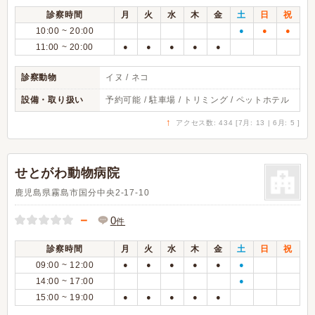
診察時間
月
火
水
木
金
土
日
祝
10:00 ~ 20:00
●
●
●
11:00 ~ 20:00
●
●
●
●
●
診察動物
イヌ / ネコ
設備・取り扱い
予約可能 / 駐車場 / トリミング / ペットホテル
↑
アクセス数: 434 [7月: 13 | 6月: 5 ]
せとがわ動物病院
鹿児島県霧島市国分中央2-17-10
－
0
件
診察時間
月
火
水
木
金
土
日
祝
09:00 ~ 12:00
●
●
●
●
●
●
14:00 ~ 17:00
●
15:00 ~ 19:00
●
●
●
●
●