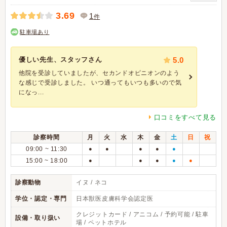
3.69
1
件
駐車場あり
優しい先生、スタッフさん
5.0
他院を受診していましたが、セカンドオピニオンのよう
な感じで受診しました。 いつ通ってもいつも多いので気
になっ...
口コミをすべて見る
診察時間
月
火
水
木
金
土
日
祝
09:00 ~ 11:30
●
●
●
●
●
15:00 ~ 18:00
●
●
●
●
●
診察動物
イヌ / ネコ
学位・認定・専門
日本獣医皮膚科学会認定医
クレジットカード / アニコム / 予約可能 / 駐車
設備・取り扱い
場 / ペットホテル