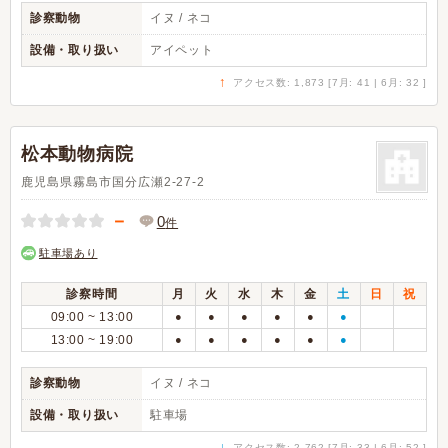
診察動物
イヌ / ネコ
設備・取り扱い
アイペット
↑
アクセス数: 1,873 [7月: 41 | 6月: 32 ]
松本動物病院
鹿児島県霧島市国分広瀬2-27-2
－
0
件
駐車場あり
診察時間
月
火
水
木
金
土
日
祝
09:00 ~ 13:00
●
●
●
●
●
●
13:00 ~ 19:00
●
●
●
●
●
●
診察動物
イヌ / ネコ
設備・取り扱い
駐車場
↓
アクセス数: 2,762 [7月: 33 | 6月: 52 ]