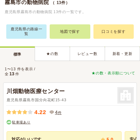
霧島市の動物病院
（ 13件）
鹿児島県霧島市の動物病院 13件の一覧です。
鹿児島県の路線一
地図で探す
口コミを探す
覧
★の数
レビュー数
新着・更新
標準
1〜13 件を表示 /
★の数・表示順について
13
全
件
川畑動物医療センター
鹿児島県霧島市国分向花町15-43
4.22
4
件
駐車場あり
対応がいいです
5.0
安心