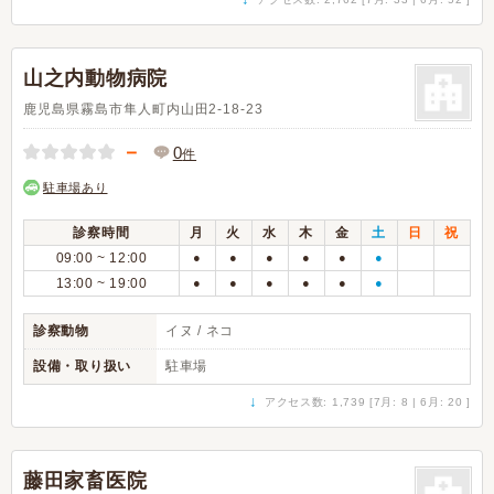
山之内動物病院
鹿児島県霧島市隼人町内山田2-18-23
－
0
件
駐車場あり
診察時間
月
火
水
木
金
土
日
祝
09:00 ~ 12:00
●
●
●
●
●
●
13:00 ~ 19:00
●
●
●
●
●
●
診察動物
イヌ / ネコ
設備・取り扱い
駐車場
↓
アクセス数: 1,739 [7月: 8 | 6月: 20 ]
藤田家畜医院