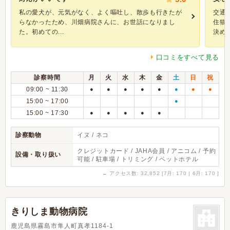
私の愛犬が、元気がなく、よく嘔吐し、散歩も行きたが
交通
らなかったため、川畑病院さんに、お世話になりまし
住猫
た。初めての...
決めて
口コミをすべて見る
診察時間
月
火
水
木
金
土
日
祝
09:00 ~ 11:30
●
●
●
●
●
●
●
●
15:00 ~ 17:00
●
15:00 ~ 17:30
●
●
●
●
●
診察動物
イヌ / ネコ
クレジットカード / JAHA会員 / アニコム / 予約
設備・取り扱い
可能 / 駐車場 / トリミング / ペットホテル
←
アクセス数: 32,852 [7月: 170 | 6月: 170 ]
きりしま動物病院
鹿児島県霧島市隼人町真孝1184-1