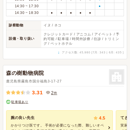
14:30 ~ 17:30
●
14:30 ~ 18:30
●
●
●
●
●
診察動物
イヌ / ネコ
クレジットカード / アニコム / アイペット / 予
設備・取り扱い
約可能 / 駐車場 / 時間外診療 / 往診 / トリミン
グ / ペットホテル
↓
アクセス数: 45,980 [7月: 343 | 6月: 435 ]
森の樹動物病院
鹿児島県霧島市国分福島3-17-27
3.31
2
件
駐車場あり
腕の良い先生
4.5
てき
かかりつけ医です。 手術が必要になった際、難しいオペ
実家