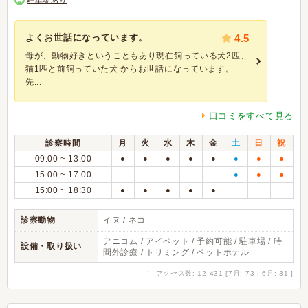
駐車場あり
よくお世話になっています。
4.5
母が、動物好きということもあり現在飼っている犬2匹、
猫1匹と前飼っていた犬 からお世話になっています。
先...
口コミをすべて見る
診察時間
月
火
水
木
金
土
日
祝
09:00 ~ 13:00
●
●
●
●
●
●
●
●
15:00 ~ 17:00
●
●
●
15:00 ~ 18:30
●
●
●
●
●
診察動物
イヌ / ネコ
アニコム / アイペット / 予約可能 / 駐車場 / 時
設備・取り扱い
間外診療 / トリミング / ペットホテル
↑
アクセス数: 12,431 [7月: 73 | 6月: 31 ]