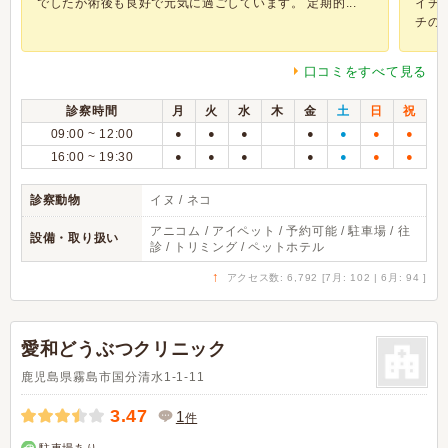
でしたが術後も良好で元気に過ごしています。 定期的...
イチ
チの犬
口コミをすべて見る
診察時間
月
火
水
木
金
土
日
祝
09:00 ~ 12:00
●
●
●
●
●
●
●
16:00 ~ 19:30
●
●
●
●
●
●
●
診察動物
イヌ / ネコ
アニコム / アイペット / 予約可能 / 駐車場 / 往
設備・取り扱い
診 / トリミング / ペットホテル
↑
アクセス数: 6,792 [7月: 102 | 6月: 94 ]
愛和どうぶつクリニック
鹿児島県霧島市国分清水1-1-11
3.47
1
件