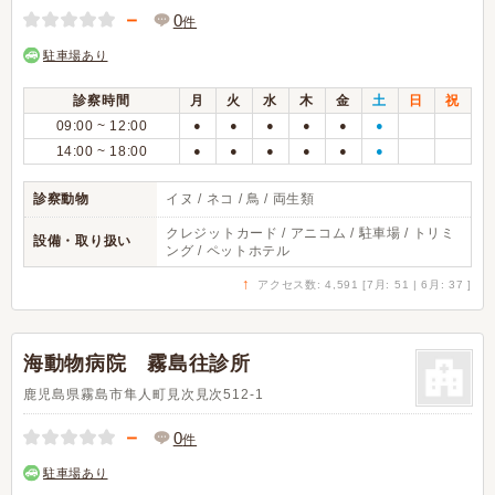
－
0
件
駐車場あり
診察時間
月
火
水
木
金
土
日
祝
09:00 ~ 12:00
●
●
●
●
●
●
14:00 ~ 18:00
●
●
●
●
●
●
診察動物
イヌ / ネコ / 鳥 / 両生類
クレジットカード / アニコム / 駐車場 / トリミ
設備・取り扱い
ング / ペットホテル
↑
アクセス数: 4,591 [7月: 51 | 6月: 37 ]
海動物病院 霧島往診所
鹿児島県霧島市隼人町見次見次512-1
－
0
件
駐車場あり