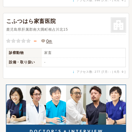
アクセス数: 398 [7月: - | 6月: 4 ]
こふつはら家畜医院
鹿児島県肝属郡南大隅町根占川北15
－
0
件
診察動物
家畜
設備・取り扱い
-
↓
アクセス数: 277 [7月: - | 6月: 9 ]