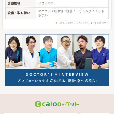
診察動物
イヌ / ネコ
アニコム / 駐車場 / 往診 / トリミング / ペット
設備・取り扱い
ホテル
↑
アクセス数: 3,058 [7月: 47 | 6月: 25 ]