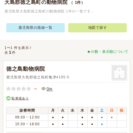
大島郡徳之島町の動物病院
（ 1件）
鹿児島県大島郡徳之島町の動物病院 1件の一覧です。
鹿児島県の路線一覧
地図で探す
1〜1 件を表示 /
★の数・表示順について
1
全
件
徳之島動物病院
鹿児島県大島郡徳之島町亀津4195-5
－
0
件
駐車場あり
診察時間
月
火
水
木
金
土
日
祝
09:30 ~ 12:00
●
●
●
●
●
●
15:30 ~ 18:00
●
●
●
●
●