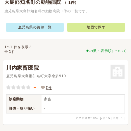
大島郡知名町の動物病院
（ 1件）
鹿児島県大島郡知名町の動物病院 1件の一覧です。
鹿児島県の路線一覧
地図で探す
1〜1 件を表示 /
★の数・表示順について
1
全
件
川内家畜医院
鹿児島県大島郡知名町大字余多919
－
0
件
診察動物
家畜
設備・取り扱い
-
↓
アクセス数: 852 [7月: 5 | 6月: 6 ]